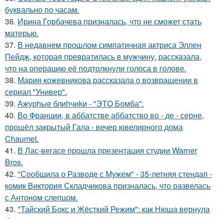
буквально по часам.
36.
Ирина Горбачева призналась, что не сможет стать
матерью.
37.
В недавнем прошлом симпатичная актриса Эллен
Пейдж, которая превратилась в мужчину, рассказала,
что на операцию её подтолкнули голоса в голове.
38.
Мария кожевникова рассказала о возвращении в
сериал "Универ".
39.
Ажурhые блиhчиkи - "ЭТO Бомба".
40.
Во Франции, в аббатстве аббатство во - де - серне,
прошёл закрытый Гала - вечер ювелирного дома
Chaumet.
41.
В Лас-вегасе прошла презентация студии Warner
Bros.
42.
"Сообщила о Разводе с Мужем" - 35-летняя стендап -
комик Виктория Складчикова призналась, что развелась
с Антоном слепцом.
43.
"Тайский Бокс и Жёсткий Режим": как Нюша вернула