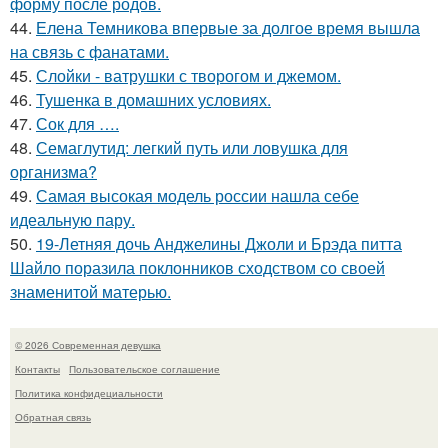
форму после родов.
44.
Елена Темникова впервые за долгое время вышла
на связь с фанатами.
45.
Слойки - ватрушки с творогом и джемом.
46.
Тушенка в домашних условиях.
47.
Сок для ….
48.
Семаглутид: легкий путь или ловушка для
организма?
49.
Самая высокая модель россии нашла себе
идеальную пару.
50.
19-Летняя дочь Анджелины Джоли и Брэда питта
Шайло поразила поклонников сходством со своей
знаменитой матерью.
© 2026 Современная девушка
Контакты
Пользовательское соглашение
Политика конфидециальности
Обратная связь