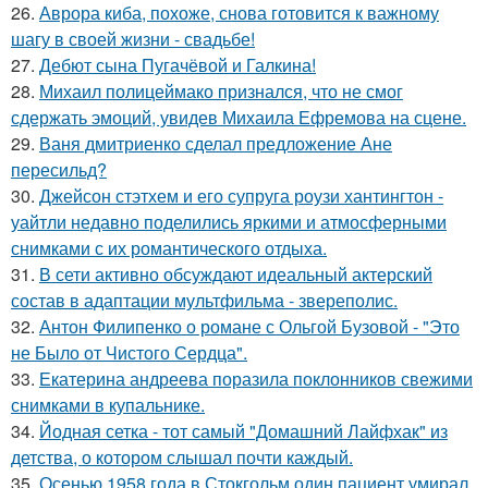
26.
Аврора киба, похоже, снова готовится к важному
шагу в своей жизни - свадьбе!
27.
Дебют сына Пугачёвой и Галкина!
28.
Михаил полицеймако признался, что не смог
сдержать эмоций, увидев Михаила Ефремова на сцене.
29.
Ваня дмитриенко сделал предложение Ане
пересильд?
30.
Джейсон стэтхем и его супруга роузи хантингтон -
уайтли недавно поделились яркими и атмосферными
снимками с их романтического отдыха.
31.
В сети активно обсуждают идеальный актерский
состав в адаптации мультфильма - звереполис.
32.
Антон Филипенко о романе с Ольгой Бузовой - "Это
не Было от Чистого Сердца".
33.
Екатерина андреева поразила поклонников свежими
снимками в купальнике.
34.
Йодная сетка - тот самый "Домашний Лайфхак" из
детства, о котором слышал почти каждый.
35.
Осенью 1958 года в Стокгольм один пациент умирал