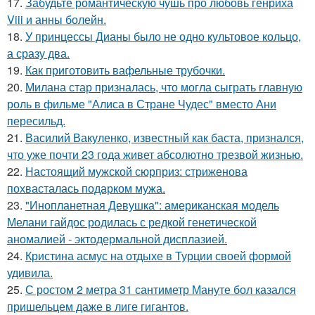
17.
Забудьте романтическую чушь про любовь генриха
Viii и анны болейн.
18.
У принцессы Дианы было не одно культовое кольцо,
а сразу два.
19.
Как приготовить вафельные трубочки.
20.
Милана стар призналась, что могла сыграть главную
роль в фильме "Алиса в Стране Чудес" вместо Ани
пересильд.
21.
Василий Вакуленко, известный как баста, признался,
что уже почти 23 года живет абсолютно трезвой жизнью.
22.
Настоящий мужской сюрприз: стриженова
похвасталась подарком мужа.
23.
"Инопланетная Девушка": американская модель
Мелани гайдос родилась с редкой генетической
аномалией - эктодермальной дисплазией.
24.
Кристина асмус на отдыхе в Турции своей формой
удивила.
25.
С ростом 2 метра 31 сантиметр Мануте бол казался
пришельцем даже в лиге гигантов.