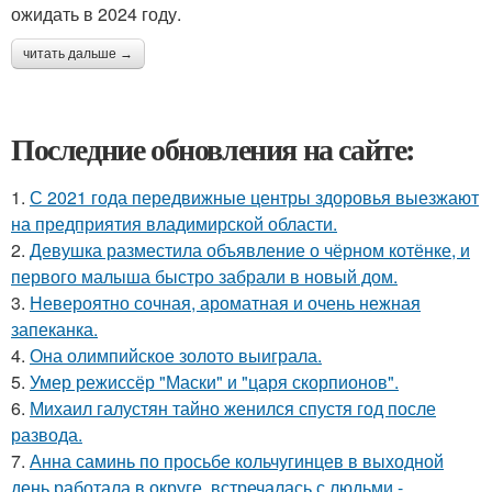
ожидать в 2024 году.
читать дальше →
Последние обновления на сайте:
1.
С 2021 года передвижные центры здоровья выезжают
на предприятия владимирской области.
2.
Девушка разместила объявление о чёрном котёнке, и
первого малыша быстро забрали в новый дом.
3.
Невероятно сочная, ароматная и очень нежная
запеканка.
4.
Она олимпийское золото выиграла.
5.
Умер режиссёр "Маски" и "царя скорпионов".
6.
Михаил галустян тайно женился спустя год после
развода.
7.
Анна саминь по просьбе кольчугинцев в выходной
день работала в округе, встречалась с людьми -