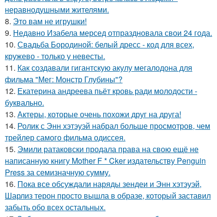
неравнодушными жителями.
8.
Это вам не игрушки!
9.
Недавно Изабела мерсед отпраздновала свои 24 года.
10.
Свадьба Бородиной: белый дресс - код для всех,
кружево - только у невесты.
11.
Как создавали гигантскую акулу мегалодона для
фильма "Мег: Монстр Глубины"?
12.
Екатерина андреева пьёт кровь ради молодости -
буквально.
13.
Актеры, которые очень похожи друг на друга!
14.
Ролик с Энн хэтэуэй набрал больше просмотров, чем
трейлер самого фильма одиссея.
15.
Эмили ратаковски продала права на свою ещё не
написанную книгу Mother F * Cker издательству Penguin
Press за семизначную сумму.
16.
Пока все обсуждали наряды зендеи и Энн хэтэуэй,
Шарлиз терон просто вышла в образе, который заставил
забыть обо всех остальных.