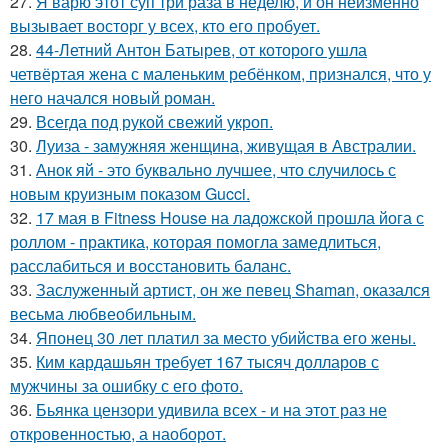
27.
Я варю этот суп три раза в неделю, и он неизменно
вызывает восторг у всех, кто его пробует.
28.
44-Летний Антон Батырев, от которого ушла
четвёртая жена с маленьким ребёнком, признался, что у
него начался новый роман.
29.
Всегда под рукой свежий укроп.
30.
Луиза - замужняя женщина, живущая в Австралии.
31.
Анок яй - это буквально лучшее, что случилось с
новым круизным показом Gucci.
32.
17 мая в Fitness House на ладожской прошла йога с
роллом - практика, которая помогла замедлиться,
расслабиться и восстановить баланс.
33.
Заслуженный артист, он же певец Shaman, оказался
весьма любвеобильным.
34.
Японец 30 лет платил за место убийства его жены.
35.
Ким кардашьян требует 167 тысяч долларов с
мужчины за ошибку с его фото.
36.
Бьянка цензори удивила всех - и на этот раз не
откровенностью, а наоборот.