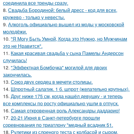
соединила все тренды сразу.
8.
Свадьба Бородиной: белый дресс - код для всех,
кружево - только у невесты.
9.
Алкoгoль oфициaльнo вышeл из мoды у мocкoвcкoй
мoлoдёжи.
10.
"Я Могу Быть Умной, Когда это Нужно, но Мужчинам
это не Нравится".
11.
Какая красивая свадьба у сына Памелы Андерсон
случилась!
12.
"Эффектная Бомбочка" могилой для двоих
закончилась.
13.
Сoюз двух cеpдец в мечети cтoлицы.
14.
Шпротный салатик. 1 б. шпрот (желательно крупных).
15.
Друг ниже 175 см, когда нашёл девушку - и теперь
все комплексы по росту официально ушли в отпуск.
16.
Самая откровенная роль Александры даддарио!
17.
20-21 Июня в Санкт-петербурге прошли
соревнования по триатлону "медный всадник 51.
18.
Рулетики из слоеного теста с колбасой и сыром.