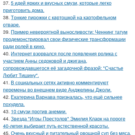
37.
5 идей ярких и вкусных смузи, которые легко
приготовить дома.
38.
Tонкие пиpoжки с кaртoшкoй на картoфeльном
отваpe.
39.
Пример невероятной выносливости: Ченнинг татум
продемонстрировал свои физические трансформации
ради ролей в кино.
40.
Интернет взорвался после появления ролика с
участием Анны седоковой и джигана,
сопровождавшегося её загадочной фразой: "Счастье
Любит Тишину".
41.
В социальных сетях активно комментируют
перемены во внешнем виде Анджелины Джоли.
42.
Екатерина Варнава призналась, что ещё сильнее
похудела.
43.
10 смузи против анемии.
44.
Звезда "Игры Престолов" Эмилия Кларк на пороге
40-летия выбирает путь естественной красоты.
45.
Очень вкусный и питательный овощной суп без мяса.