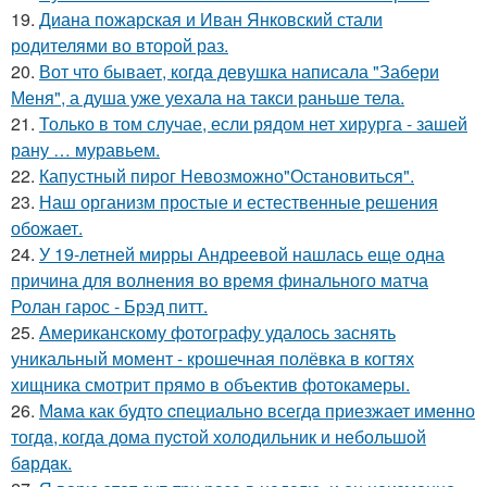
19.
Диана пожарская и Иван Янковский стали
родителями во второй раз.
20.
Вот что бывает, когда девушка написала "Забери
Меня", а душа уже уехала на такси раньше тела.
21.
Только в том случае, если рядом нет хирурга - зашей
рану … муравьем.
22.
Капустный пирог Невозможно"Остановиться".
23.
Наш организм простые и естественные решения
обожает.
24.
У 19-летней мирры Андреевой нашлась еще одна
причина для волнения во время финального матча
Ролан гарос - Брэд питт.
25.
Американскому фотографу удалось заснять
уникальный момент - крошечная полёвка в когтях
хищника смотрит прямо в объектив фотокамеры.
26.
Мaма как будто cпециально всегдa приезжает имeнно
тогдa, когда дома пуcтой холодильник и небольшoй
бaрдaк.