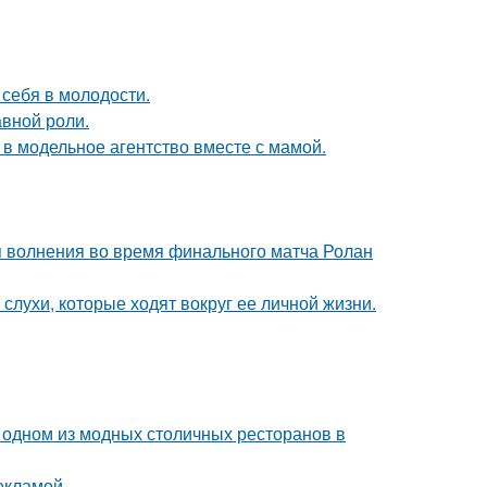
 себя в молодости.
авной роли.
 в модельное агентство вместе с мамой.
я волнения во время финального матча Ролан
 слухи, которые ходят вокруг ее личной жизни.
 одном из модных столичных ресторанов в
екламой.