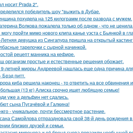
л носит Prada 2".
ределился победитель шоу "выжить в Дубае.
нщина похудела на 125 килограмм после развода с мужем.
атерина Волкова пожалела только об одном - что не ценила
 могу пройти мимо нового клипа канье уэста с Бьянкой в гл
-Летняя девушка из Сингапура пришла на открытый кастинг
лбасные тарелочки с сырной начинкой.
остой рецепт манника на кефире.
ш организм простые и естественные решения обожает.
19-летней мирры Андреевой нашлась еще одна причина дл
- Брэд питт.
рора киба решила наконец - то ответить на все обвинения и
большая (13 кг) Алиска срочно ищет любящую семью!
ди уже а дельфин нет сдались.
бют сына Пугачёвой и Галкина!
нкго - уникальное, почти бессмертное растение.
сана Самойлова отпраздновала свой 38-й день рождения в
ении близких друзей и семьи.
астасия миронова и её бренд снова поразили необычной р