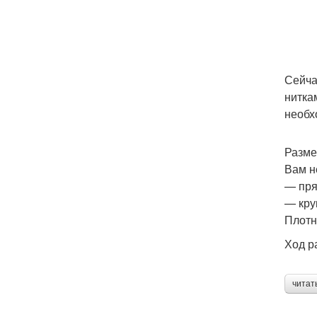
Сейча
нитка
необх
Разме
Вам н
— пря
— кру
Плотн
Ход р
читат