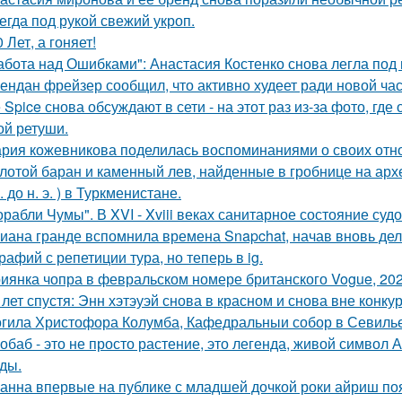
егда под рукой свежий укроп.
0 Лет, а гоняет!
абота над Ошибками": Анастасия Костенко снова легла под 
ендан фрейзер сообщил, что активно худеет ради новой час
e Spice снова обсуждают в сети - на этот раз из-за фото, гд
ой ретуши.
рия кожевникова поделилась воспоминаниями о своих отно
лотой баран и каменный лев, найденные в гробнице на архео
. до н. э. ) в Туркменистане.
орабли Чумы". В XVI - Xviii веках санитарное состояние суд
иана гранде вспомнила времена Snapchat, начав вновь де
рафий с репетиции тура, но теперь в ig.
иянка чопра в февральском номере британского Vogue, 202
 лет спустя: Энн хэтэуэй снова в красном и снова вне конку
гила Христофора Колумба, Кафедральныи собор в Севилье
обаб - это не просто растение, это легенда, живой символ
ды.
анна впервые на публике с младшей дочкой роки айриш по