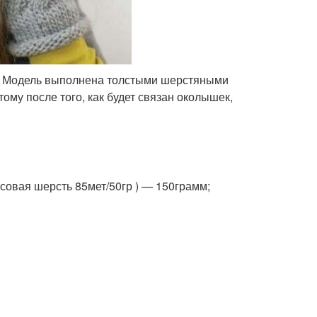
и. Модель выполнена толстыми шерстяными
му после того, как будет связан околышек,
осовая шерсть 85мет/50гр ) — 150грамм;