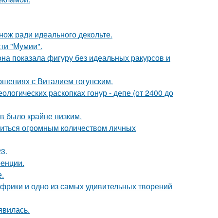
нож ради идеального декольте.
ти "Мумии".
е она показала фигуру без идеальных ракурсов и
шениях с Виталием гогунским.
логических раскопках гонур - депе (от 2400 до
ов было крайне низким.
литься огромным количеством личных
3.
ренции.
.
 Африки и одно из самых удивительных творений
явилась.