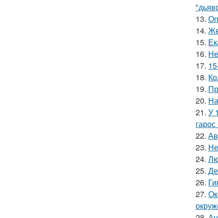
"дьяво
13.
Оп
14.
Же
15.
Ек
16.
Не
17.
15
18.
Ко
19.
Пр
20.
На
21.
У 
гарос 
22.
Ав
23.
Не
24.
Лю
25.
Де
26.
Ги
27.
Ок
окруж
28.
Ан