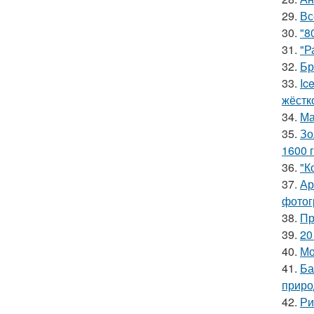
29.
Вс
30.
"8
31.
"Р
32.
Бр
33.
Ic
жёстк
34.
Ма
35.
Зо
1600 г
36.
"К
37.
Ар
фотог
38.
Пр
39.
20
40.
Мо
41.
Ба
приро
42.
Ри