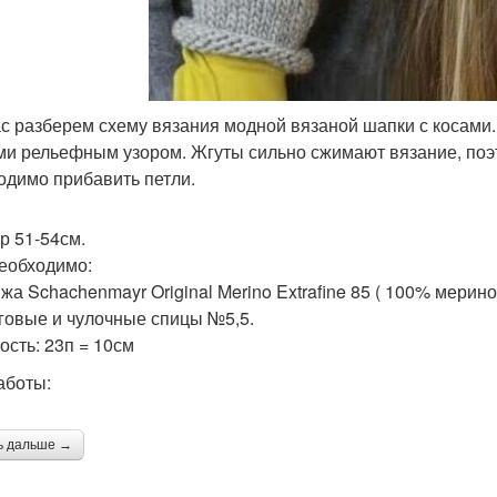
с разберем схему вязания модной вязаной шапки с косам
ми рельефным узором. Жгуты сильно сжимают вязание, поэто
одимо прибавить петли.
р 51-54см.
еобходимо:
жа Schachenmayr Original Merino Extrafine 85 ( 100% мерин
говые и чулочные спицы №5,5.
ость: 23п = 10см
аботы:
ь дальше →