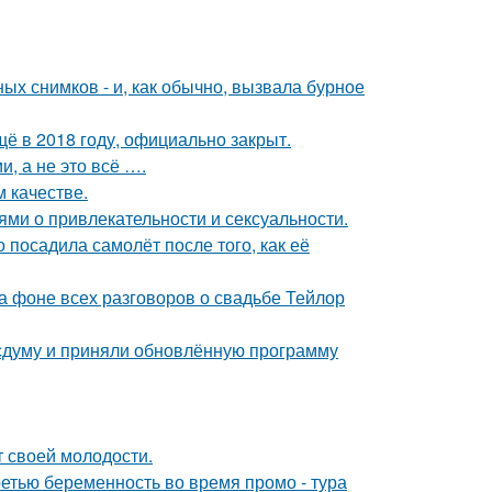
х снимков - и, как обычно, вызвала бурное
ё в 2018 году, официально закрыт.
, а не это всё ….
 качестве.
ями о привлекательности и сексуальности.
 посадила самолёт после того, как её
а фоне всех разговоров о свадьбе Тейлор
сдуму и приняли обновлённую программу
т своей молодости.
ретью беременность во время промо - тура