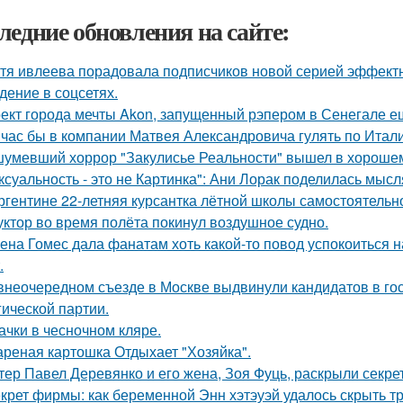
ледние обновления на сайте:
тя ивлеева порадовала подписчиков новой серией эффектны
дение в соцсетях.
ект города мечты Akon, запущенный рэпером в Сенегале ещ
час бы в компании Матвея Александровича гулять по Италии
умевший хоррор "Закулисье Реальности" вышел в хорошем
ксуальность - это не Картинка": Ани Лорак поделилась мысл
ргентине 22-летняя курсантка лётной школы самостоятельно
уктор во время полёта покинул воздушное судно.
ена Гомес дала фанатам хоть какой-то повод успокоиться н
.
внеочередном съезде в Москве выдвинули кандидатов в го
гической партии.
ачки в чесночном кляре.
реная картошка Отдыхает "Хозяйка".
тер Павел Деревянко и его жена, Зоя Фуць, раскрыли секре
крет фирмы: как беременной Энн хэтэуэй удалось скрыть т