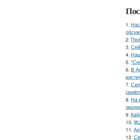
Пос
1.
Нас
обсуж
2.
Про
3.
Сей
4.
Наш
5.
"Се
6.
В А
инстр
7.
Сел
свифт
8.
На 
эколо
9.
Каб
10.
Жа
11.
Ак
12.
Се