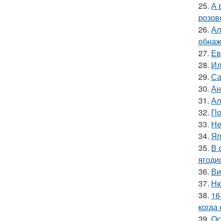
25.
А 
розов
26.
Ал
обнаж
27.
Ев
28.
Ил
29.
Са
30.
Ан
31.
Ал
32.
По
33.
Не
34.
Яп
35.
В 
ягоди
36.
Ви
37.
Ню
38.
16
когда
39.
Ос