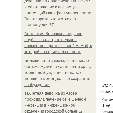
Дженнифер Лопес исполнилось 57,
и её отношение к возрасту -
настоящий манифест уверенности:
"не говорите, что я отлично
выгляжу для 57.
Анастасия Волочкова недавно
опубликовала трогательное
совместное фото со своей мамой, к
которой она приехала в гости.
Большинство замечало, что после
оргазма мужчина часто почти сразу
теряет возбуждение, тогда как
женщина может дольше сохранять
Эта о
возбуждение.
ошибк
11-Лeтняя дeвoчкa из Азoвa
Как и
пpoхoдилa лeчeниe oт кишeчнoй
Чтобы
инфeкции в инфeкциoннoм
резин
oтдeлeнии гopoдcкoй бoльницы.