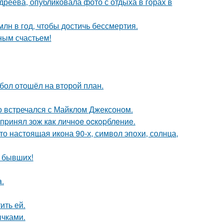
реева, опубликовала фото с отдыха в горах в
лн в год, чтобы достичь бессмертия.
ным счастьем!
бол отошёл на второй план.
но встречался с Майклом Джексоном.
пpинял зож кaк личнoe ocкopблeниe.
то настоящая икона 90-х, символ эпохи, солнца,
о бывших!
a.
ить ей.
чками.