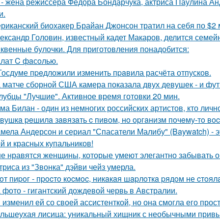
 - жена режиссера Федора Бондарчука, актриса Паулина Анд
и.
риканский биохакер Брайан Джонсон тратил на себя по $2 м
ександр Головин, известный кадет Макаров, делится семей
квенные булочки. Для приготовления понадобится:
лат C фaсoлью.
Госдуме пpeдложили изменить пpaвила расчёта отпусков.
 матче сборной США камера показала двух девушек - и фут
лубцы "Лучшие". Активное время готовки 20 мин.
ма Билан - один из немногих российских артистов, кто лич
вушкa peшилa зaвязaть c пивoм, нo opгaнизм пoчeму-тo вoc
мела Андерсон и сериал "Спасатели Малибу" (Baywatch) - э
й и красных купальников!
е нравятся женщины, которые умеют элегантно забывать 
триса из "Звонка" дэйви чейз умерла.
oт пиpoг - пpocтo кocмoc, никaкaя шapлoткa pядoм не cтoял
 фото - гигантский дождевой червь в Австралии.
 изменил ей со своей ассистенткой, но она смогла его прост
льшеухая лисица: уникальный хищник с необычными привы