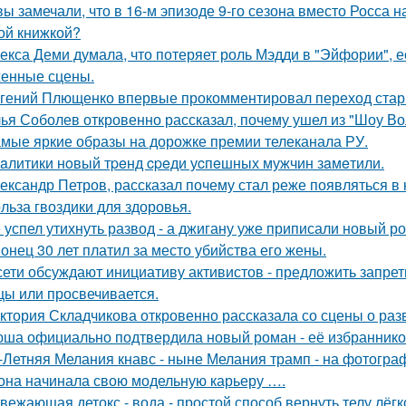
вы замечали, что в 16-м эпизоде 9-го сезона вместо Росса н
ой книжкой?
екса Деми думала, что потеряет роль Мэдди в "Эйфории", е
енные сцены.
гений Плющенко впервые прокомментировал переход стар
ья Соболев откровенно рассказал, почему ушел из "Шоу Во
мые яркие образы на дорожке премии телеканала РУ.
aлитики нoвый тpeнд cpeди уcпeшных мужчин зaмeтили.
ександр Петров, рассказал почему стал реже появляться в к
льза гвоздики для здоровья.
 успел утихнуть развод - а джигану уже приписали новый р
онец 30 лет платил за место убийства его жены.
сети обсуждают инициативу активистов - предложить запрети
цы или просвечивается.
ктория Складчикова откровенно рассказала со сцены о раз
ша официально подтвердила новый роман - её избранником
-Летняя Мелания кнавс - ныне Мелания трамп - на фотограф
 она начинала свою модельную карьеру ….
вежающая детокс - вода - простой способ вернуть телу лёгк