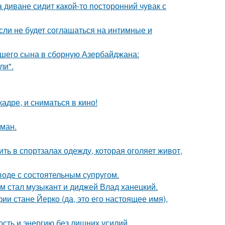
а диване сидит какой-то посторонний чувак с
сли не будет соглашаться на интимные и
шего сына в сборную Азербайджана:
ли".
адре, и сниматься в кино!
оман.
ть в спортзалах одежду, которая оголяет живот,
воде с состоятельным супругом.
 стал музыкант и диджей Влад ханецкий.
ии стане Йерко (да, это его настоящее имя),
ость и энергию без лишних усилий.