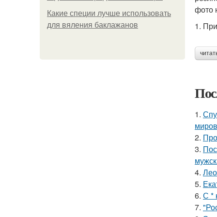
фото 
Какие специи лучше использовать
1. Пр
для вяления баклажанов
читат
Пос
1.
Спу
миров
2.
Про
3.
Пос
мужск
4.
Лео
5.
Ека
6.
С *
7.
"Ро