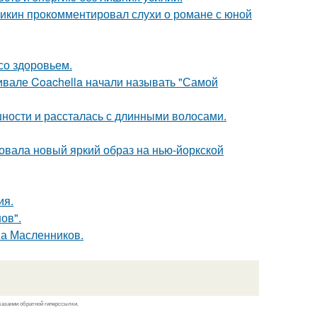
ликин прокомментировал слухи о романе с юной
со здоровьем.
ивале Coachella начали называть "Самой
ности и рассталась с длинными волосами.
овала новый яркий образ на нью-йоркской
ия.
ов".
ма Масленников.
казании обратной гиперссылки.