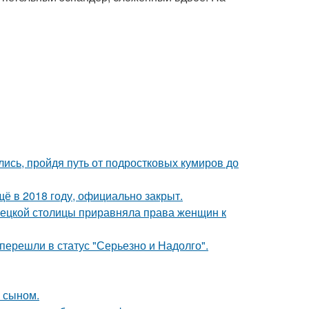
ись, пройдя путь от подростковых кумиров до
ё в 2018 году, официально закрыт.
мецкой столицы приравняла права женщин к
перешли в статус "Серьезно и Надолго".
м сыном.