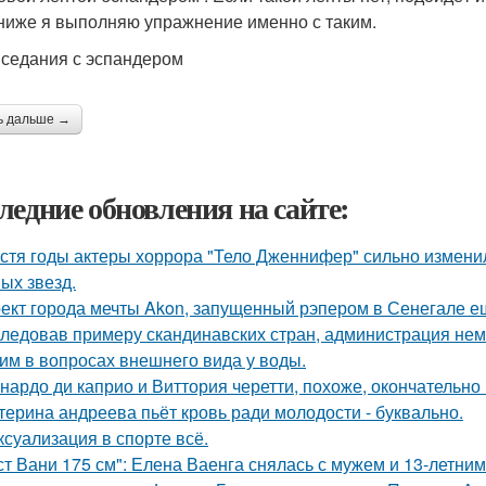
ниже я выполняю упражнение именно с таким.
иседания с эспандером
ь дальше →
ледние обновления на сайте:
стя годы актеры хоррора "Тело Дженнифер" сильно изменил
ых звезд.
ект города мечты Akon, запущенный рэпером в Сенегале ещ
ледовав примеру скандинавских стран, администрация не
им в вопросах внешнего вида у воды.
нардо ди каприо и Виттория черетти, похоже, окончательно 
терина андреева пьёт кровь ради молодости - буквально.
 ксуализация в спорте всё.
ст Вани 175 см": Елена Ваенга снялась с мужем и 13-летни