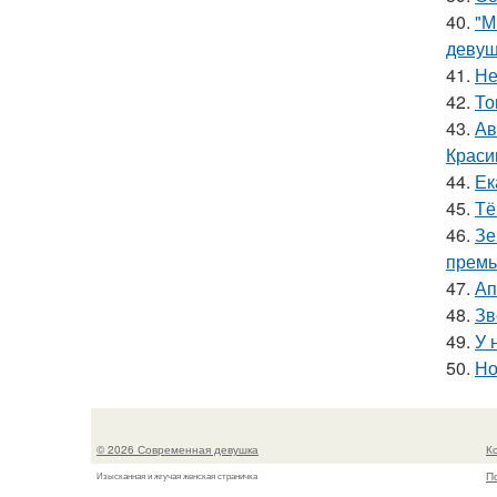
40.
"М
девуш
41.
Не
42.
То
43.
Ав
Краси
44.
Ек
45.
Тё
46.
Зе
премь
47.
Ап
48.
Зв
49.
У 
50.
Но
© 2026 Современная девушка
К
П
Изысканная и жгучая женская страничка