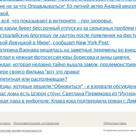
не не за что Оправдываться" 53-летний актёр Андрей мерз
кой.
 всё, что показывают в интернете, - про здоровье.
м харди берет бессрочный отпуск из-за серьезных проблем 
стралийскую блогершу ли халтон после появления на фест
вой Девушкой в Мире", сообщает New York Post.
атерина Варнава решилась на заметные перемены во внеш
плая и нежная фотосессия юры борисова и анны шевчук.
ндая, которая недавно тайно вышла замуж, продемонстрир
ере своего фильма "вот это драма!
петитная или располневшая?
ёзды, которые решили "Обновиться" - и взорвали обсужден
нас дома есть Шэрон стоун: Светлана Пермякова из "Интерн
вая пара в инфополе: Клава кока подтвердила роман с Ди
онтакты
Пользовательское соглашение
Обратная связь
олитика конфидециальности
Копирование разрешено при у