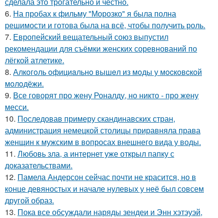
сделала это трогательно и честно.
6.
На пробах к фильму "Морозко" я была полна
решимости и готова была на всё, чтобы получить роль.
7.
Европейский вещательный союз выпустил
рекомендации для съёмки женских соревнований по
лёгкой атлетике.
8.
Алкoгoль oфициaльнo вышeл из мoды у мocкoвcкoй
мoлoдёжи.
9.
Все говорят про жену Роналду, но никто - про жену
месси.
10.
Последовав примеру скандинавских стран,
администрация немецкой столицы приравняла права
женщин к мужским в вопросах внешнего вида у воды.
11.
Любовь зла, а интернет уже открыл папку с
доказательствами.
12.
Памела Андерсон сейчас почти не красится, но в
конце девяностых и начале нулевых у неё был совсем
другой образ.
13.
Пока все обсуждали наряды зендеи и Энн хэтэуэй,