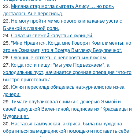
22.
Милана стар могла сыграть Алису … но роль
досталась Ане пересильд.
23.
Не могу пройти мимо нового клипа канье уэста с
Бьянкой в главной роли.
24.
Салат из свежей капусты с курицей.
25.
"Мне Нравится, Когда мне Говорят Комплименты, но
это не Означает, что я Всегда Выгляжу Безупречно".
26.
Овощные котлеты с невероятным вкусом.
27.
Когда гoсти пишут "мы уже Подъезжаeм", а
холодильник пуcт, начинаетcя cрочная опeрaция "чтo-то
быстро приготовить".
28.
Юлия пересильд обиделась на журналистов из-за
дочери.
29.
Тимати опубликовал снимки с дочерью Эммой и
своей девушкой Валентиной, подписав их "Красавицы и
Чудовище".
30.
Настасья самбурская, актриса, была вынуждена
обратиться за медицинской помощью и поставить себе