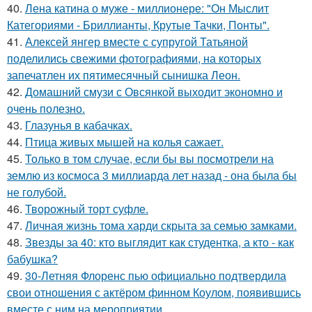
40.
Лена катина о муже - миллионере: "Он Мыслит
Категориями - Бриллианты, Крутые Тачки, Понты".
41.
Алексей янгер вместе с супругой Татьяной
поделились свежими фотографиями, на которых
запечатлен их пятимесячный сынишка Леон.
42.
Домашний смузи с Овсянкой выходит экономно и
очень полезно.
43.
Глазунья в кабачках.
44.
Птица живых мышей на колья сажает.
45.
Только в том случае, если бы вы посмотрели на
землю из космоса 3 миллиарда лет назад - она была бы
не голубой.
46.
Творожный торт суфле.
47.
Личная жизнь тома харди скрыта за семью замками.
48.
Звезды за 40: кто выглядит как студентка, а кто - как
бабушка?
49.
30-Летняя Флоренс пью официально подтвердила
свои отношения с актёром финном Коулом, появившись
вместе с ним на мероприятии.