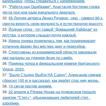
капельницу, чтобы справиться с напряжением.
31.
"Работа над Ошибками": Анастасия Костенко снова
легла под нож ради идеального декольте.
32.
55-Летняя актриса Дениз Ричардс, секс - символ 90-х,
смогла вернуть свою молодость и естественную красоту.
33.
Йодная сетка - тот самый "Домашний Лайфхак" из
детства, о котором слышал почти каждый.
34.
Ирина тонева поделилась тем, как поддерживает
отличную форму без жёстких диет и перегибов.
35.
Спортсмены из владимирской области завоевали
две награды на турнире фсин по самбо.
36.
Приянка чопра в февральском номере британского
Vogue, 2023.
37.
"Было Стыдно Выйти НА Сцену": Александр семчев
сбросил 100 кг и рассказал, как диабет спас ему жизнь.
38.
10 смузи против анемии.
39.
22 апреля в Fitness House на пулковском прошло
занятие "Степ+", объединившее любителей степ -
аэробики.