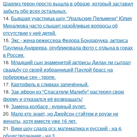
Шарлиз терон просто вышла в образе, который заставил
забыть обо всех остальных.
14.
Бывшая участница шоу "Уральские Пельмени" Юлия
Михалкова часто слышит назойливые вопросы об
отсутствии у неё детей.
15.
Экс - жена режиссера Федора Бондарчука, актриса
Паулина Андреева, опубликовала фото с отдыха в горах
в России.
16.
Младший сын знаменитой актрисы Дилан ли сыграл
свадьбу со своей избранницей Паулой брасс на
побережье сен - тропе.
17.
Картофель в сливках запечённый.
18.
Зак эфрон из "Спасатели Малибу" растерял свою
форму и отказался её возвращать!
19.
Замена колбасе - куриный рулет.
20.
Мало кто знает, но Джейсон стэйтем и роузи не
женаты, хотя вместе уже 16 лет.
21.
Вики шоу сдала огэ: математика и русский - на 4,
обществознание - на 3.