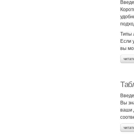
Введ
Корот
удобн
подхо
Типы 
Если 
вы мо
читат
Таб
Введ
Вы зн
ваши 
соотв
читат