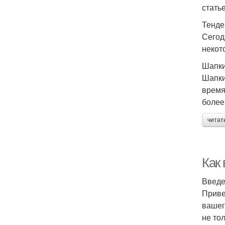
стать
Тенде
Сегод
некот
Шапки
Шапки
время
более
читат
Как
Введ
Приве
вашег
не тол