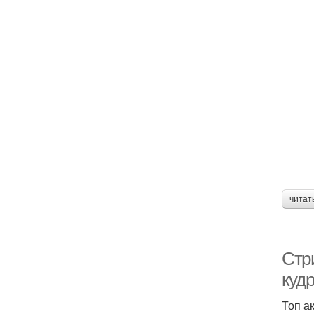
читат
Стр
куд
Топ а