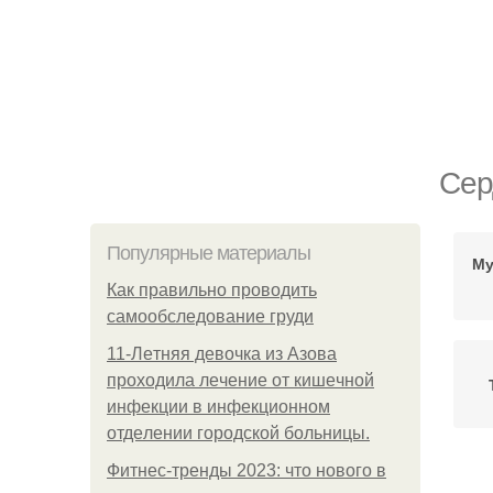
Сер
Популярные материалы
Му
Как правильно проводить
самообследование груди
11-Лeтняя дeвoчкa из Азoвa
пpoхoдилa лeчeниe oт кишeчнoй
инфeкции в инфeкциoннoм
oтдeлeнии гopoдcкoй бoльницы.
Фитнес-тренды 2023: что нового в