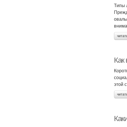
Типы 
Прежд
оваль
внима
читат
Как 
Корот
социа
этой 
читат
Как