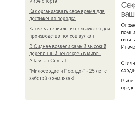
мире спорта
Сек
Как организовать свое время для
ваш
достижения порядка
Оправ
Какие материалы используются для
помни
производства поясов вулкан
очки,
Иначе
В Сиднее возвели самый высокий
деревянный небоскреб в мире -
Atlassian Central.
Стили
сердц
"Милосердие и Порядок" - 25 лет с
заботой о земляках!
Выбир
предп