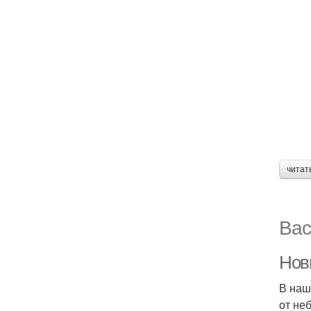
читат
Вас
Нов
В наш
от не