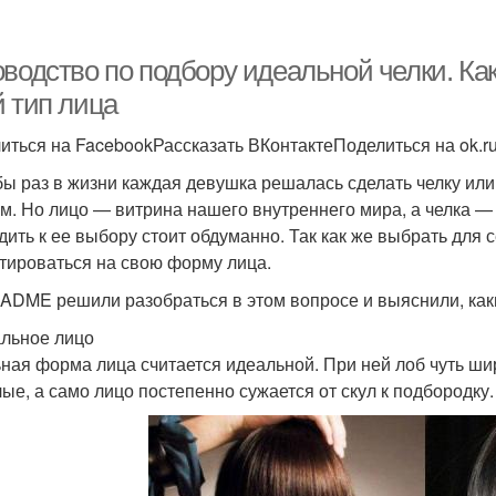
оводство по подбору идеальной челки. Ка
й тип лица
иться на FacebookРассказать ВКонтактеПоделиться на ok.r
бы раз в жизни каждая девушка решалась сделать челку ил
ом. Но лицо — витрина нашего внутреннего мира, а челка —
дить к ее выбору стоит обдуманно. Так как же выбрать для 
тироваться на свою форму лица.
ADME решили разобраться в этом вопросе и выяснили, каки
альное лицо
ная форма лица считается идеальной. При ней лоб чуть ши
лые, а само лицо постепенно сужается от скул к подбородку.