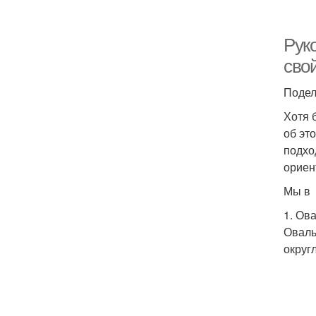
Рук
сво
Подел
Хотя 
об эт
подхо
ориен
Мы в 
1. Ов
Оваль
округ