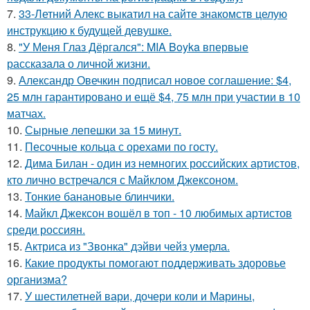
7.
33-Летний Алекс выкатил на сайте знакомств целую
инструкцию к будущей девушке.
8.
"У Меня Глаз Дёргался": MIA Boyka впервые
рассказала о личной жизни.
9.
Александр Овечкин подписал новое соглашение: $4,
25 млн гарантировано и ещё $4, 75 млн при участии в 10
матчах.
10.
Сырные лепешки за 15 минут.
11.
Песочные кольца с орехами по госту.
12.
Дима Билан - один из немногих российских артистов,
кто лично встречался с Майклом Джексоном.
13.
Тонкие банановые блинчики.
14.
Майкл Джексон вошёл в топ - 10 любимых артистов
среди россиян.
15.
Актриса из "Звонка" дэйви чейз умерла.
16.
Какие продукты помогают поддерживать здоровье
организма?
17.
У шестилетней вари, дочери коли и Марины,