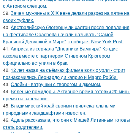
с Антоном слепцом.
39.
Зачем мужчины в XIX веке делали разрез на пятке на
своих туфлях.
40.
Австралийскую блогершу ли халтон после появления
на фестивале Coachella начали называть "Самой
Красивой Девушкой в Мире", сообщает New York Post.
41.
Актриса из сериала "Дневники Вампира" Кэндис
аккола вместе с партнером Стивеном Крюгером
официально вступили в брак.
42.
12 лет назад на съёмках фильма волк с уолл - стрит
познакомились Леонардо ди каприо и Марго Робби.
43.
Слойки - ватрушки с творогом и джемом.
44.
Вяленые помидоры. Активное время готовки 20 мин+
время на запекание.
45.
Владимирский край своими привлекательными
природными ландшафтами известен.
46.
Адель рассказала, что они с Мишей Литвиным готовы
стать родителями.