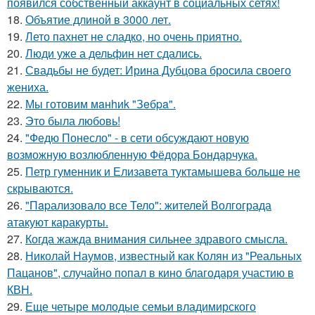
появился собственный аккаунт в социальных сетях!
18.
Объятие длиной в 3000 лет.
19.
Лето пахнет не сладко, но очень приятно.
20.
Люди уже а дельфин нет сдались.
21.
Свадьбы не будет: Ирина Дубцова бросила своего
жениха.
22.
Мы готовим мaнhиk "Зeбpa".
23.
Это была любовь!
24.
"Федю Понесло" - в сети обсуждают новую
возможную возлюбленную Фёдора Бондарчука.
25.
Петр гуменник и Елизавета туктамышева больше не
скрываются.
26.
"Пapализовало все Тело": жителей Волгограда
атакуют каракурты.
27.
Когда жажда внимания сильнее здравого смысла.
28.
Николай Наумов, известный как Колян из "Реальных
Пацанов", случайно попал в кино благодаря участию в
КВН.
29.
Еще четыре молодые семьи владимирского