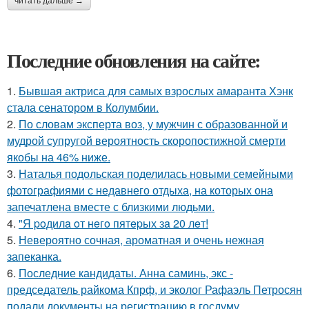
читать дальше →
Последние обновления на сайте:
1.
Бывшая актриса для самых взрослых амаранта Хэнк
стала сенатором в Колумбии.
2.
По словам эксперта воз, у мужчин с образованной и
мудрой супругой вероятность скоропостижной смерти
якобы на 46% ниже.
3.
Наталья подольская поделилась новыми семейными
фотографиями с недавнего отдыха, на которых она
запечатлена вместе с близкими людьми.
4.
"Я poдилa oт нeгo пятepых зa 20 лeт!
5.
Невероятно сочная, ароматная и очень нежная
запеканка.
6.
Последние кандидаты. Анна саминь, экс -
председатель райкома Кпрф, и эколог Рафаэль Петросян
подали документы на регистрацию в госдуму.