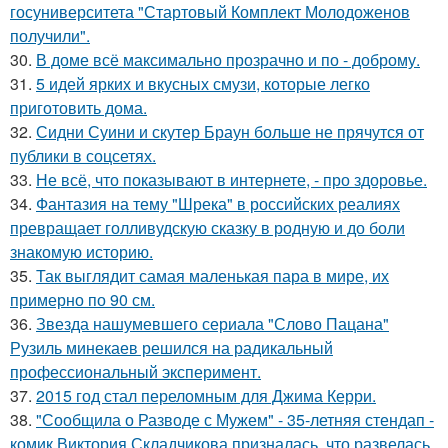
госуниверситета "Стартовый Комплект Молодоженов
получили".
30.
В доме всё максимально прозрачно и по - доброму.
31.
5 идей ярких и вкусных смузи, которые легко
приготовить дома.
32.
Сидни Суини и скутер Браун больше не прячутся от
публики в соцсетях.
33.
Не всё, что показывают в интернете, - про здоровье.
34.
Фантазия на тему "Шрека" в российских реалиях
превращает голливудскую сказку в родную и до боли
знакомую историю.
35.
Так выглядит самая маленькая пара в мире, их
примерно по 90 см.
36.
Звезда нашумевшего сериала "Слово Пацана"
Рузиль минекаев решился на радикальный
профессиональный эксперимент.
37.
2015 год стал переломным для Джима Керри.
38.
"Сообщила о Разводе с Мужем" - 35-летняя стендап -
комик Виктория Складчикова призналась, что развелась