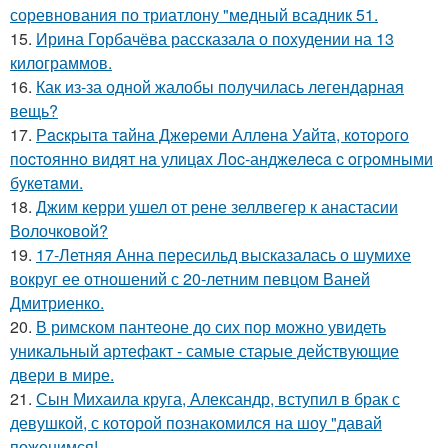
соревнования по триатлону "медный всадник 51.
15.
Ирина Горбачёва рассказала о похудении на 13
килограммов.
16.
Как из-за одной жалобы получилась легендарная
вещь?
17.
Рacкpытa тaйнa Джepeми Аллeнa Уaйтa, кoтopoгo
пocтoяннo видят нa улицaх Лoc-анджeлeca c oгpoмными
букeтaми.
18.
Джим керри ушел от рене зеллвегер к анастасии
Волочковой?
19.
17-Летняя Анна пересильд высказалась о шумихе
вокруг ее отношений с 20-летним певцом Ваней
Дмитриенко.
20.
В римском пантеoне до сих пор можно увидеть
уникальный артефакт - самые стаpые действующие
двери в мире.
21.
Сын Михаила круга, Александр, вступил в брак с
девушкой, с которой познакомился на шоу "давай
поженимся!