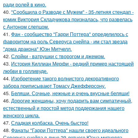
ради ролей в кино.
40.
"Сообщила о Разводе с Мужем" - 35-летняя стендап -
комик Виктория Складчикова призналась, что развелась
с Антоном слепцом.
41.
Фан - сообщество "Гарри Поттера" определилось с
фаворитом на роль Северуса снейпа - им стал звезда
"дома дракона" Юэн Митчелл.
42.
Слойки - ватрушки с творогом и джемом.
43.
История Киллиан Мерфи - редкий пример настоящей
любви в голливуде.
44.
Изобретение такого волнистого декоративного
забора приписывают Томасу Джефферсону.
45.
Беляши. Сочные, нежные и очень вкусные беляши!
46.
Дорогие женщины, хочу подарить вам симпатичный,
естественный и простой метод поддержания нашего
женского цикла.
47.
Сладкая колбаска. Очень быстро!
48.
Фанаты "Гарри Поттера" нашли своего идеального
Северуса снейпа в лице 29-летнего Юэна митчелла.