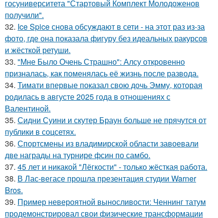
госуниверситета "Стартовый Комплект Молодоженов
получили".
32.
Ice Spice снова обсуждают в сети - на этот раз из-за
фото, где она показала фигуру без идеальных ракурсов
и жёсткой ретуши.
33.
"Мне Было Очень Страшно": Алсу откровенно
призналась, как поменялась её жизнь после развода.
34.
Тимати впервые показал свою дочь Эмму, которая
родилась в августе 2025 года в отношениях с
Валентиной.
35.
Сидни Суини и скутер Браун больше не прячутся от
публики в соцсетях.
36.
Спортсмены из владимирской области завоевали
две награды на турнире фсин по самбо.
37.
45 лет и никакой "Лёгкости" - только жёсткая работа.
38.
В Лас-вегасе прошла презентация студии Warner
Bros.
39.
Пример невероятной выносливости: Ченнинг татум
продемонстрировал свои физические трансформации