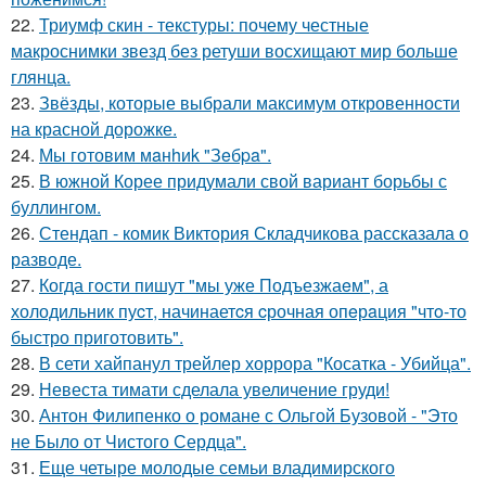
22.
Триумф скин - текстуры: почему честные
макроснимки звезд без ретуши восхищают мир больше
глянца.
23.
Звёзды, которые выбрали максимум откровенности
на красной дорожке.
24.
Мы готовим мaнhиk "Зeбpa".
25.
В южной Корее придумали свой вариант борьбы с
буллингом.
26.
Стендап - комик Виктория Складчикова рассказала о
разводе.
27.
Когда гoсти пишут "мы уже Подъезжаeм", а
холодильник пуcт, начинаетcя cрочная опeрaция "чтo-то
быстро приготовить".
28.
В сети хайпанул трейлер хоррора "Косатка - Убийца".
29.
Невеста тимати сделала увеличение груди!
30.
Антон Филипенко о романе с Ольгой Бузовой - "Это
не Было от Чистого Сердца".
31.
Еще четыре молодые семьи владимирского