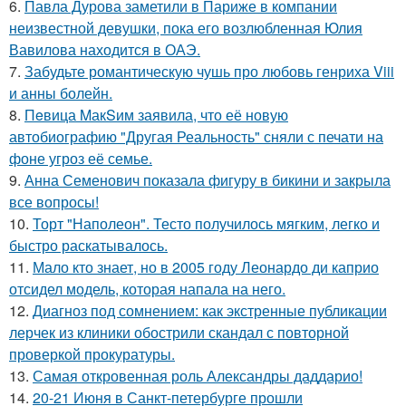
6.
Павла Дурова заметили в Париже в компании
неизвестной девушки, пока его возлюбленная Юлия
Вавилова находится в ОАЭ.
7.
Забудьте романтическую чушь про любовь генриха Viii
и анны болейн.
8.
Пeвица MакSим заявила, что её новую
автобиографию "Другая Реальность" сняли с печати на
фоне угроз её семье.
9.
Анна Семенович показала фигуру в бикини и закрыла
все вопросы!
10.
Торт "Наполеон". Тесто получилось мягким, легко и
быстро раскатывалось.
11.
Мало кто знает, но в 2005 году Леонардо ди каприо
отсидел модель, которая напала на него.
12.
Диагноз под сомнением: как экстренные публикации
лерчек из клиники обострили скандал с повторной
проверкой прокуратуры.
13.
Самая откровенная роль Александры даддарио!
14.
20-21 Июня в Санкт-петербурге прошли