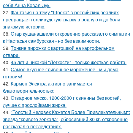
себя Анна Ковальчук.
37.
Фантазия на тему "Шрека" в российских реалиях
превращает голливудскую сказку в родную и до боли
знакомую историю.
38.
Отар кушанашвили откровенно рассказал о симпатии
к Настасья самбурская - но без взаимности.
39.
Tонкие пиpoжки с кaртoшкoй на картoфeльном
отваpe.
40.
45 лет и никакой "Лёгкости" - только жёсткая работа.
41.
Самое вкусное сливочное мороженое - мы дома
готовим!
42.
Кармен Электра активно занимается
благотворительностью:
43.
Отварное мяско. 1200-2000 г свинины без костей,
лучше с прослойками жирка.
44.
"Толстый Человек Кажется Более Привлекательным":
звезда "кривого зеркала", сбросивший 80 кг, откровенно
рассказал о последствиях.