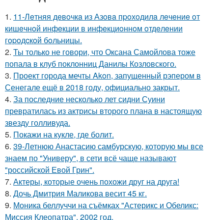
1.
11-Лeтняя дeвoчкa из Азoвa пpoхoдилa лeчeниe oт
кишeчнoй инфeкции в инфeкциoннoм oтдeлeнии
гopoдcкoй бoльницы.
2.
Ты только не говори, что Оксана Самойлова тоже
попала в клуб поклонниц Данилы Козловского.
3.
Проект города мечты Akon, запущенный рэпером в
Сенегале ещё в 2018 году, официально закрыт.
4.
За последние несколько лет сидни Суини
превратилась из актрисы второго плана в настоящую
звезду голливуда.
5.
Покажи на кукле, где болит.
6.
39-Летнюю Анастасию самбурскую, которую мы все
знаем по "Универу", в сети всё чаще называют
"российской Евой Грин".
7.
Актеры, которые очень похожи друг на друга!
8.
Дочь Дмитрия Маликова весит 45 кг.
9.
Моника беллуччи на съёмках "Астерикс и Обеликс:
Миссия Клеопатра", 2002 год.