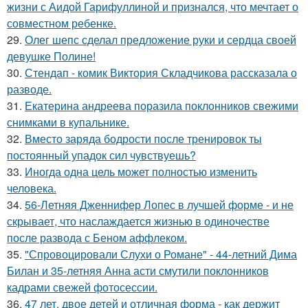
жизни с Аидой Гарифуллиной и признался, что мечтает о
совместном ребенке.
29.
Олег шепс сделал предложение руки и сердца своей
девушке Полине!
30.
Стендап - комик Виктория Складчикова рассказала о
разводе.
31.
Екатерина андреева поразила поклонников свежими
снимками в купальнике.
32.
Вместо заряда бодрости после тренировок ты
постоянный упадок сил чувствуешь?
33.
Иногда одна цель может полностью изменить
человека.
34.
56-Летняя Дженнифер Лопес в лучшей форме - и не
скрывает, что наслаждается жизнью в одиночестве
после развода с Беном аффлеком.
35.
"Спровоцировали Слухи о Романе" - 44-летний Дима
Билан и 35-летняя Анна асти смутили поклонников
кадрами свежей фотосессии.
36.
47 лет, двое детей и отличная форма - как держит