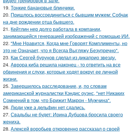
видео тренировок в зале.
19.
Тонкие банановые блинчики.
20.
Пришлось воссоединиться с бывшим мужем: Собчак
на дне рождении отца бывшего.
21.
Кейтлин нер долго работала в компании,
занимающейся генерацией изображений с помощью ИИ.
22.
"Мне Нравится, Когда мне Говорят Комплименты, но
это не Означает, что я Всегда Выгляжу Безупречно".
23.
Как Сергей бурунов сделал из дикаприо звезду.
24.
Аврора киба решила наконец - то ответить на все
обвинения и слухи, которые ходят вокруг ее личной
жизни.
25.
Завершилось расследование, и, по словам
американской журналистки Кэндис оуэнс, "нет Никаких
Сомнений в том, что Брижит Макрон - Мужчина".
26.
Люди уже а дельфин нет сдались.
27.
Свадьбы не будет: Ирина Дубцова бросила своего
жениха.
28.
Алексей воробьев откровенно рассказал о своей