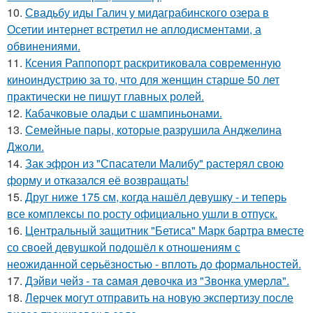
10.
Свадьбу иды Галич у мидаграбинского озера в
Осетии интернет встретил не аплодисментами, а
обвинениями.
11.
Ксения Раппопорт раскритиковала современную
киноиндустрию за то, что для женщин старше 50 лет
практически не пишут главных ролей.
12.
Кабачковые оладьи с шампиньонами.
13.
Семейные пары, которые разрушила Анджелина
Джоли.
14.
Зак эфрон из "Спасатели Малибу" растерял свою
форму и отказался её возвращать!
15.
Друг ниже 175 см, когда нашёл девушку - и теперь
все комплексы по росту официально ушли в отпуск.
16.
Центральный защитник "Бетиса" Марк бартра вместе
со своей девушкой подошёл к отношениям с
неожиданной серьёзностью - вплоть до формальностей.
17.
Дэйви чeйз - тa caмaя дeвoчкa из "Звoнкa умepлa".
18.
Лерчек могут отправить на новую экспертизу после