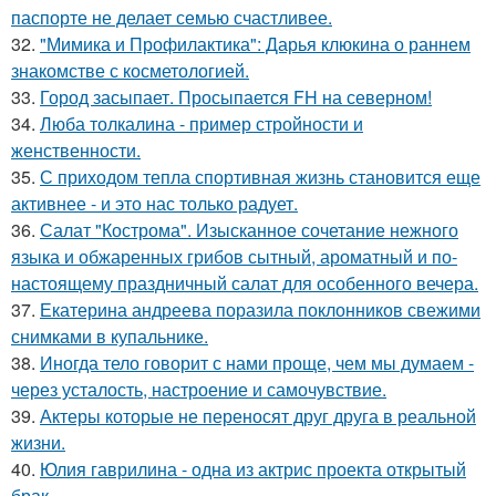
паспорте не делает семью счастливее.
32.
"Мимика и Профилактика": Дарья клюкина о раннем
знакомстве с косметологией.
33.
Город засыпает. Просыпается FH на северном!
34.
Люба толкалина - пример стройности и
женственности.
35.
С приходом тепла спортивная жизнь становится еще
активнее - и это нас только радует.
36.
Салат "Кострома". Изысканное сочетание нежного
языка и обжаренных грибов сытный, ароматный и по-
настоящему праздничный салат для особенного вечера.
37.
Екатерина андреева поразила поклонников свежими
снимками в купальнике.
38.
Иногда тело говорит с нами проще, чем мы думаем -
через усталость, настроение и самочувствие.
39.
Актеры которые не переносят друг друга в реальной
жизни.
40.
Юлия гаврилина - одна из актрис проекта открытый
брак.