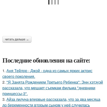
читать дальше →
Последние обновления на сайте:
1.
Аня Тейлор - Джой - одна из самых ярких актрис
своего поколения.
2.
"Я Занята Рождением Третьего Ребенка": Энн хэтэуэй
рассказала, что мешает съемкам фильма "дневники
принцессы-3".
3.
Айза лилуна впервые рассказала, что за два месяца
до беременности вторым сыном у неё случилась