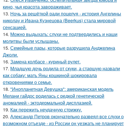
кино, чья красота завораживает.
13.
Ночь за решёткой ради поцелуя - история Ангелины
николау и Ивана Кузнецова (Beerkus) стала мировой
сенсацией.
14.
Можно выдыхать: слухи не подтвердились и наши
молитвы были услышаны.
15.
Семейные пары, которые разрушила Анджелина
Джоли.
16.
Замена колбасе - куриный рулет.
17.
Младшую дочь родила от скуки, а старшую назвали
как собаку: мать Яны кошкиной шокировала
откровениями о семье.
18.
"Инопланетная Девушка": американская модель
Мелани гайдос родилась с редкой генетической
аномалией - эктодермальной дисплазией.
19.
Как пережить неудачную стрижку.
20.
Александр Петров окончательно развеял все слухи о
возможном отъезде - из России он уезжать не планирует