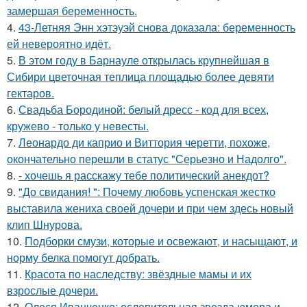
замершая беременность.
4.
43-Летняя Энн хэтэуэй снова доказала: беременность
ей невероятно идёт.
5.
В этом году в Барнауле открылась крупнейшая в
Сибири цветочная теплица площадью более девяти
гектаров.
6.
Свадьба Бородиной: белый дресс - код для всех,
кружево - только у невесты.
7.
Леонардо ди каприо и Виттория черетти, похоже,
окончательно перешли в статус "Серьезно и Надолго".
8.
- хочешь я расскажу тебе политический анекдот?
9.
"До свидания! ": Почему любовь успенская жестко
выставила жениха своей дочери и при чем здесь новый
клип Шнурова.
10.
Подборки смузи, которые и освежают, и насыщают, и
норму белка помогут добрать.
11.
Красота по наследству: звёздные мамы и их
взрослые дочери.
12.
Олеся Иванченко: ослепительная звезда юмора и