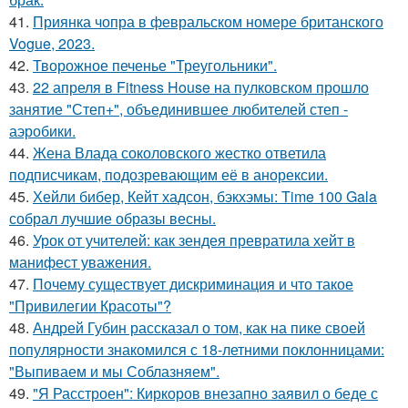
41.
Приянка чопра в февральском номере британского
Vogue, 2023.
42.
Творожное печенье "Треугольники".
43.
22 апреля в Fitness House на пулковском прошло
занятие "Степ+", объединившее любителей степ -
аэробики.
44.
Жена Влада соколовского жестко ответила
подписчикам, подозревающим её в анорексии.
45.
Хейли бибер, Кейт хадсон, бэкхэмы: Time 100 Gala
собрал лучшие образы весны.
46.
Урок от учителей: как зендея превратила хейт в
манифест уважения.
47.
Почему существует дискриминация и что такое
"Привилегии Красоты"?
48.
Андрей Губин рассказал о том, как на пике своей
популярности знакомился с 18-летними поклонницами:
"Выпиваем и мы Соблазняем".
49.
"Я Расстроен": Киркоров внезапно заявил о беде с