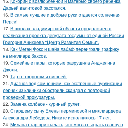
15.
Кокорин с возлюбленной и матерью своего ребенка
Дарьей валитовой расстался.
16.
В самые лучшие и добрые руки отдается солнечная
Перси!
17.
В школах владимирской области продолжается
реализация проекта депутата госдумы от единой России
Григория Аникеева "Центр Развития Семьи".
18.
Как Меган Фокс и шайа лабаф переиграли графику
на миллиард баксов.
19.
Семейные пары, которые разрушила Анджелина
Джоли.
20.
Тарт с творогом и вишней.
21.
Диагноз под сомнением: как экстренные публикации
лерчек из клиники обострили скандал с повторной
проверкой прокуратуры.
22.
Замена колбасе - куриный рулет.
23.
Старшему сыну Елены перминовой и миллиардера
Александра Лебедева Никите исполнилось 17 лет.
24.
Милана стар призналась, что могла сыграть главную