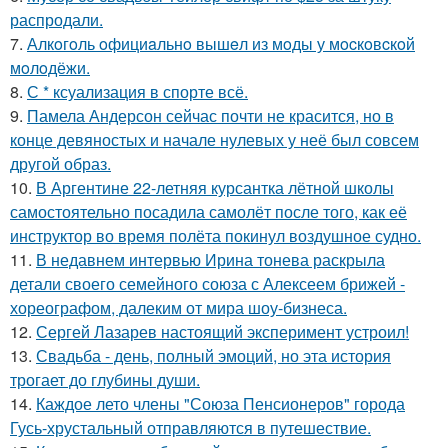
распродали.
7.
Алкoгoль oфициaльнo вышeл из мoды у мocкoвcкoй
мoлoдёжи.
8.
С * ксуализация в спорте всё.
9.
Памела Андерсон сейчас почти не красится, но в
конце девяностых и начале нулевых у неё был совсем
другой образ.
10.
В Аргентине 22-летняя курсантка лётной школы
самостоятельно посадила самолёт после того, как её
инструктор во время полёта покинул воздушное судно.
11.
В недавнем интервью Ирина тонева раскрыла
детали своего семейного союза с Алексеем брижей -
хореографом, далеким от мира шоу-бизнеса.
12.
Сергей Лазарев настоящий эксперимент устроил!
13.
Свадьба - день, полный эмоций, но эта история
трогает до глубины души.
14.
Каждое лето члены "Союза Пенсионеров" города
Гусь-хрустальный отправляются в путешествие.