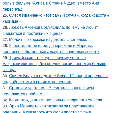
роль в фильме "Алиса в Стране Чудес" вместо Ани
пересильд.
25.
Олеся Иванченко - тот самый случай, когда красота +
харизма =.
26.
Любовь Аксенова объяснила, почему не любит
сниматься в постельных сценах.
27.
Молочные коржики из детства с ванилью.
28.
У шестилетней вари, дочери коли и Марины,
появился собственный аккаунт в социальных сетях!
29.
Триумф скин - текстуры: почему честные
макроснимки звезд без ретуши восхищают мир больше
глянца.
30.
Скутер Браун в подкасте Second Thought поделился
подробностями о своих отношениях.
31.
Организм часто подаёт сигналы раньше, чем
появляются проблемы.
32.
Когда жажда внимания сильнее здравого смысла.
33.
Эрин Мориарти критиковали за пластические
операции, а оказалось что люди просто глупые.