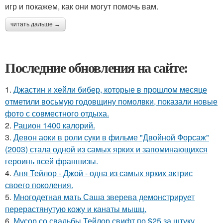
игр и покажем, как они могут помочь вам.
читать дальше →
Последние обновления на сайте:
1.
Джастин и хейли бибер, которые в прошлом месяце
отметили восьмую годовщину помолвки, показали новые
фото с совместного отдыха.
2.
Рацион 1400 калорий.
3.
Девон аоки в роли суки в фильме "Двойной Форсаж"
(2003) стала одной из самых ярких и запоминающихся
героинь всей франшизы.
4.
Аня Тейлор - Джой - одна из самых ярких актрис
своего поколения.
5.
Многодетная мать Саша зверева демонстрирует
перерастянутую кожу и канаты мышц.
6.
Мусор со свадьбы Тейлор свифт по $25 за штуку