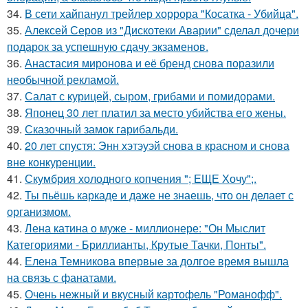
34.
В сети хайпанул трейлер хоррора "Косатка - Убийца".
35.
Алексей Серов из "Дискотеки Аварии" сделал дочери
подарок за успешную сдачу экзаменов.
36.
Анастасия миронова и её бренд снова поразили
необычной рекламой.
37.
Салат с курицей, сыром, грибами и помидорами.
38.
Японец 30 лет платил за место убийства его жены.
39.
Сказочный замок гарибальди.
40.
20 лет спустя: Энн хэтэуэй снова в красном и снова
вне конкуренции.
41.
Скумбрия холодного копчения "; ЕЩЕ Хочу";.
42.
Ты пьёшь каркаде и даже не знаешь, что он делает с
организмом.
43.
Лена катина о муже - миллионере: "Он Мыслит
Категориями - Бриллианты, Крутые Тачки, Понты".
44.
Елена Темникова впервые за долгое время вышла
на связь с фанатами.
45.
Очень нежный и вкусный картофель "Романофф".