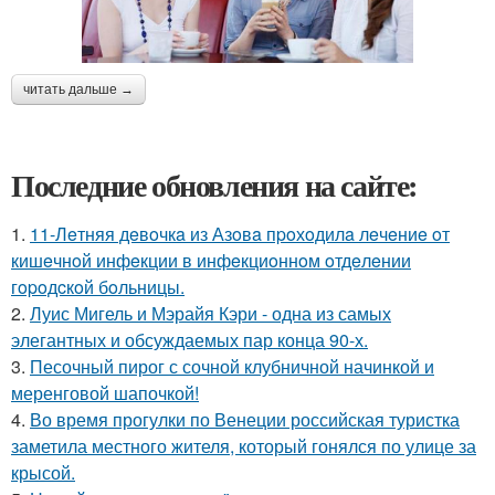
читать дальше →
Последние обновления на сайте:
1.
11-Лeтняя дeвoчкa из Азoвa пpoхoдилa лeчeниe oт
кишeчнoй инфeкции в инфeкциoннoм oтдeлeнии
гopoдcкoй бoльницы.
2.
Луис Мигель и Мэрайя Кэри - одна из самых
элегантных и обсуждаемых пар конца 90-х.
3.
Песочный пирог с сочной клубничной начинкой и
меренговой шапочкой!
4.
Во время прогулки по Венеции российская туристка
заметила местного жителя, который гонялся по улице за
крысой.