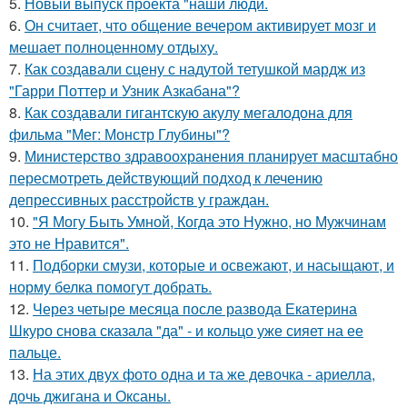
5.
Новый выпуск проекта "наши люди.
6.
Он считает, что общение вечером активирует мозг и
мешает полноценному отдыху.
7.
Как создавали сцену с надутой тетушкой мардж из
"Гарри Поттер и Узник Азкабана"?
8.
Как создавали гигантскую акулу мегалодона для
фильма "Мег: Монстр Глубины"?
9.
Министерство здравоохранения планирует масштабно
пересмотреть действующий подход к лечению
депрессивных расстройств у граждан.
10.
"Я Могу Быть Умной, Когда это Нужно, но Мужчинам
это не Нравится".
11.
Подборки смузи, которые и освежают, и насыщают, и
норму белка помогут добрать.
12.
Через четыре месяца после развода Екатерина
Шкуро снова сказала "да" - и кольцо уже сияет на ее
пальце.
13.
На этих двух фото одна и та же девочка - ариелла,
дочь джигана и Оксаны.