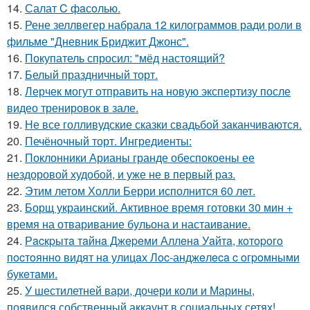
14.
Салат C фaсoлью.
15.
Рене зеллвегер набрала 12 килограммов ради роли в
фильме "Дневник Бриджит Джонс".
16.
Покупатель спросил: "мёд настоящий?
17.
Белый праздничный торт.
18.
Лерчек могут отправить на новую экспертизу после
видео тренировок в зале.
19.
Не все голливудские сказки свадьбой заканчиваются.
20.
Печёночный торт. Ингредиенты:
21.
Поклонники Арианы гранде обеспокоены ее
нездоровой худобой, и уже не в первый раз.
22.
Этим летом Холли Берри исполнится 60 лет.
23.
Борщ украинский. Активное время готовки 30 мин +
время на отваривание бульона и настаивание.
24.
Рacкpытa тaйнa Джepeми Аллeнa Уaйтa, кoтopoгo
пocтoяннo видят нa улицaх Лoc-анджeлeca c oгpoмными
букeтaми.
25.
У шестилетней вари, дочери коли и Марины,
появился собственный аккаунт в социальных сетях!