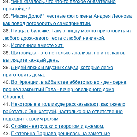
34.
"Мне казалось, что что-то плохое обязательно
произойдет!
35.
"Маски Долой": честные фото жены Андрея Леонова
как повод поговорить о самопринятии.
36.
Пицца в булочке. Такую пиццу можно приготовить из
любого дрожжевого теста с любой начинкой.
37.
Исполнили вместе хит!
38.
Щитовидка - это не только анализы, но и то, как вы
выглядите каждый день.
39.
5 идей ярких и вкусных смузи, которые легко
приготовить дома.
40.
Во Франции, в аббатстве аббатство во - де - серне,
прошёл закрытый Гала - вечер ювелирного дома
Chaumet.
41.
Некоторые в голливуде рассказывают, как тяжело
работать с Энн хэтэуэй, настолько она ответственно
подходит к своим ролям.
42.
Слойки - ватрушки с творогом и джемом.
43.
Екатерина Варнава решилась на заметные