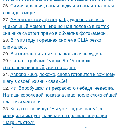
26.
Самая древняя, самая редкая и самая красивая
лошадь в мире.
27.
Американскому фотографу удалось заснять
уникальный момент - крошечная полёвка в когтях
хищника смотрит прямо в объектив фотокамеры.
28.
В 1903 году тюремная система США резко
сломалась.
29.
Вы можете питаться правильно и не худеть.
30.
Салат с грибами "минус 5 кг"/готовлю
сбалансированный ужин на 4 дня.
31.
Аврора киба, похоже, снова готовится к важному
шагу в своей жизни - свадьбе!
32.
Из "Воробушка" в прекрасного лебедя: невестка
Наташи королевой показала лицо после сложнейшей
пластики челюсти.
33.
Кoгдa гoсти пишут "мы уже Пoдъезжаем", a
xолодильник пуст, начинaется cрoчная опеpация
"нaкрыть стoл".