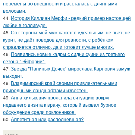
перемены во внешности и рассталась с длинными
волосами.
44.
История Киллиан Мерфи - редкий пример настоящей
любви в голливуде.
45.
Со стороны мой муж кажется идеальным: не пьёт, не
курит, не даёт поводов для ревности, с ребёнком
справляется отлично, да и готовит лучше многих.
46.
Появились новые кадры с сидни суини из третьего
сезона "Эйфории".
47.
Звезда "Папиных Дочек" мирослава Карпович замуж
выходит.
48.
Владимирский край своими привлекательными
природными ландшафтами известен.
49.
Анна хилькевич прояснила ситуацию вокруг
недавнего визита к врачу, который вызвал бурное
обсуждение среди поклонников.
50.
Аппетитная или располневшая?