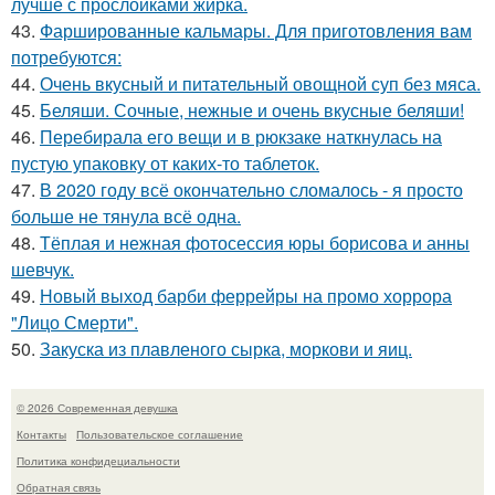
лучше с прослойками жирка.
43.
Фаршированные кальмары. Для приготовления вам
потребуются:
44.
Очень вкусный и питательный овощной суп без мяса.
45.
Беляши. Сочные, нежные и очень вкусные беляши!
46.
Перебирала его вещи и в рюкзаке наткнулась на
пустую упаковку от каких-то таблеток.
47.
В 2020 году всё окончательно сломалось - я просто
больше не тянула всё одна.
48.
Тёплая и нежная фотосессия юры борисова и анны
шевчук.
49.
Новый выход барби феррейры на промо хоррора
"Лицо Смерти".
50.
Закуска из плавленого сырка, моркови и яиц.
© 2026 Современная девушка
Контакты
Пользовательское соглашение
Политика конфидециальности
Обратная связь