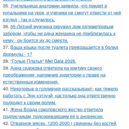
35.
Учительница анатомии заявила, что придет в
купальнике на урок, и ученики не смогут отвести от неё
взгляд - так и случилось.
36.
55-Летний мужчина окружил дом пятиметровым
забором, чтобы ни одна женщина не приблизилась к
нему - он боится их до смерти.
37.
Ваша кошка после туалета превращается в болид
формулы - 1?
38.
"Голые Платья" Met Gala 2026.
39.
Анна седокова ответила на критику своего
преображения, напомнив аудитории о праве на
естественные изменения.
40.
Некоторые в голливуде рассказывают, как тяжело
работать с Энн хэтэуэй, настолько она ответственно
подходит к своим ролям.
41.
Жена Влада соколовского жестко ответила
подписчикам, подозревающим её в анорексии.
42.
Отварное мяско. 1200-2000 г свинины без костей,