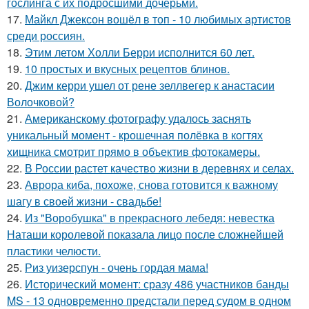
гослинга с их подросшими дочерьми.
17.
Майкл Джексон вошёл в топ - 10 любимых артистов
среди россиян.
18.
Этим летом Холли Берри исполнится 60 лет.
19.
10 простых и вкусных рецептов блинов.
20.
Джим керри ушел от рене зеллвегер к анастасии
Волочковой?
21.
Американскому фотографу удалось заснять
уникальный момент - крошечная полёвка в когтях
хищника смотрит прямо в объектив фотокамеры.
22.
В России растет качество жизни в деревнях и селах.
23.
Аврора киба, похоже, снова готовится к важному
шагу в своей жизни - свадьбе!
24.
Из "Воробушка" в прекрасного лебедя: невестка
Наташи королевой показала лицо после сложнейшей
пластики челюсти.
25.
Риз уизерспун - очень гордая мама!
26.
Исторический момент: сразу 486 участников банды
MS - 13 одновременно предстали перед судом в одном