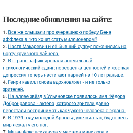
Последние обновления на сайте:
1.
Все же слышали про вчерашнюю победу Бена
аффлека в "кто хочет стать миллионером?
2.
Настя Макаревич и её бывший супруг поженились на
борту круизного лайнера.
3.
В стране зафиксировали аномальный
психологический сдвиг: переоценка ценностей и жесткая
депрессия теперь настигают парней на 10 лет раньше.
4.
Генри кавилл снова вдохновляет - и не только
зрителей.
5.
На аллее звёзд в Ульяновске появилось имя Фёдора
Добронравова - актёра, которого зрители давно
перестали воспринимать как чужого человека с экрана.
6.
В 1979 году молодой Арнольд уже жил так, будто весь
мир лежал у его ног.
7.
Меган Фокс психанула у мастера маникюра и