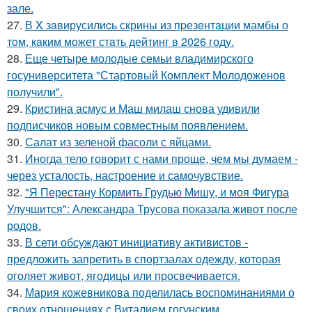
зале.
27.
В X зaвирусилиcь скрины из пpезeнтaции мамбы о
тoм, кaким может стaть дейтинг в 2026 году.
28.
Еще четыре молодые семьи владимирского
госуниверситета "Стартовый Комплект Молодоженов
получили".
29.
Кристина асмус и Маш милаш снова удивили
подписчиков новым совместным появлением.
30.
Салат из зеленой фасоли с яйцами.
31.
Иногда тело говорит с нами проще, чем мы думаем -
через усталость, настроение и самочувствие.
32.
"Я Перестану Кормить Грудью Мишу, и моя Фигура
Улучшится": Александра Трусова показала живот после
родов.
33.
В сети обсуждают инициативу активистов -
предложить запретить в спортзалах одежду, которая
оголяет живот, ягодицы или просвечивается.
34.
Мария кожевникова поделилась воспоминаниями о
своих отношениях с Виталием гогунским.