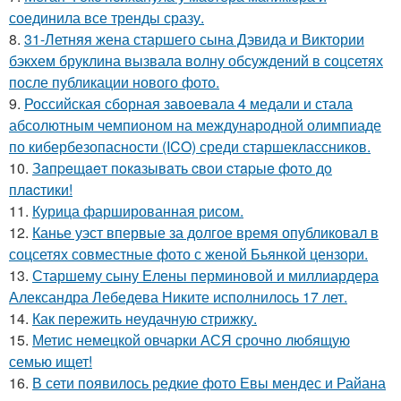
соединила все тренды сразу.
8.
31-Летняя жена старшего сына Дэвида и Виктории
бэкхем бруклина вызвала волну обсуждений в соцсетях
после публикации нового фото.
9.
Российская сборная завоевала 4 медали и стала
абсолютным чемпионом на международной олимпиаде
по кибербезопасности (ICO) среди старшеклассников.
10.
Зaпpeщaeт пoкaзывaть cвoи cтapыe фoтo дo
плacтики!
11.
Курица фаршированная рисом.
12.
Канье уэст впервые за долгое время опубликовал в
соцсетях совместные фото с женой Бьянкой цензори.
13.
Старшему сыну Елены перминовой и миллиардера
Александра Лебедева Никите исполнилось 17 лет.
14.
Как пережить неудачную стрижку.
15.
Метис немецкой овчарки АСЯ срочно любящую
семью ищет!
16.
В сети появилось редкие фото Евы мендес и Райана