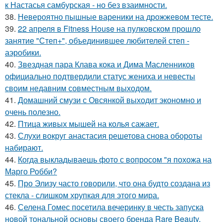
к Настасья самбурская - но без взаимности.
38.
Невероятно пышные вареники на дрожжевом тесте.
39.
22 апреля в Fitness House на пулковском прошло
занятие "Степ+", объединившее любителей степ -
аэробики.
40.
Звездная пара Клава кока и Дима Масленников
официально подтвердили статус жениха и невесты
своим недавним совместным выходом.
41.
Домашний смузи с Овсянкой выходит экономно и
очень полезно.
42.
Птица живых мышей на колья сажает.
43.
Слухи вокруг анастасия решетова снова обороты
набирают.
44.
Когда выкладываешь фото с вопросом "я похожа на
Марго Робби?
45.
Про Элизу часто говорили, что она будто создана из
стекла - слишком хрупкая для этого мира.
46.
Селена Гомес посетила вечеринку в честь запуска
новой тональной основы своего бренда Rare Beauty.