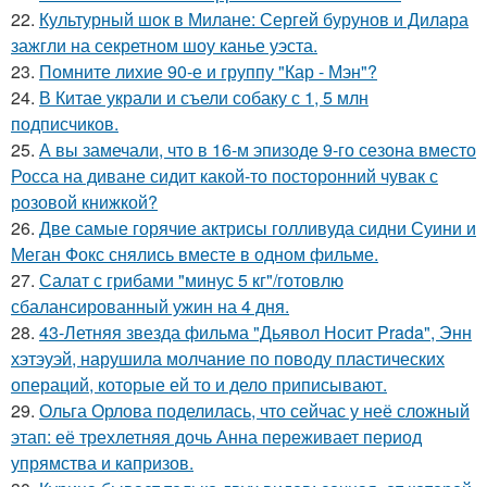
22.
Культурный шок в Милане: Сергей бурунов и Дилара
зажгли на секретном шоу канье уэста.
23.
Помните лихие 90-е и группу "Кар - Мэн"?
24.
В Китае украли и съели собаку с 1, 5 млн
подписчиков.
25.
А вы замечали, что в 16-м эпизоде 9-го сезона вместо
Росса на диване сидит какой-то посторонний чувак с
розовой книжкой?
26.
Две самые горячие актрисы голливуда сидни Суини и
Меган Фокс снялись вместе в одном фильме.
27.
Салат с грибами "минус 5 кг"/готовлю
сбалансированный ужин на 4 дня.
28.
43-Летняя звезда фильма "Дьявол Носит Prada", Энн
хэтэуэй, нарушила молчание по поводу пластических
операций, которые ей то и дело приписывают.
29.
Ольга Орлова поделилась, что сейчас у неё сложный
этап: её трехлетняя дочь Анна переживает период
упрямства и капризов.