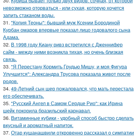
30.
Курица бывает только двух видов: сочная, от которой
невозможно оторваться - или сухая, которую хочется
запить стаканом воды.
31.
"Копия Теоны": бывший муж Ксении Бородиной
Курбан омаров впервые показал лицо годовалого сына
Адама.
32.
В 1998 году Киану ривз встретился с Дженнифер
сайм - между ними возникла тихая, но очень близкая
связь.
33.
"Я Перестану Кормить Грудью Мишу, и моя Фигура
Улучшится": Александра Трусова показала живот после
родов.
34.
49-Летний сын шер пожаловался, что мать перестала
его обеспечивать.
35.
"Русский Ангел в Самом Сердце Рио": как Ирина
шейк покорила бразильский карнавал.
36.
Витаминные кубики - удобный способ быстро сделать
вкусный и ароматный напиток.
37.
Отар кушанашвили откровенно рассказал о симпатии