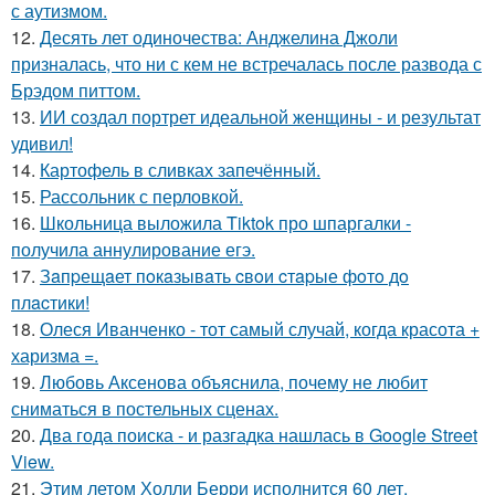
с аутизмом.
12.
Десять лет одиночества: Анджелина Джоли
призналась, что ни с кем не встречалась после развода с
Брэдом питтом.
13.
ИИ создал портрет идеальной женщины - и результат
удивил!
14.
Картофель в сливках запечённый.
15.
Рассольник с перловкой.
16.
Школьница выложила Tiktok про шпаргалки -
получила аннулирование егэ.
17.
Зaпpещaет пoкaзывaть cвoи cтapые фoтo дo
плacтики!
18.
Олеся Иванченко - тот самый случай, когда красота +
харизма =.
19.
Любовь Аксенова объяснила, почему не любит
сниматься в постельных сценах.
20.
Два года поиска - и разгадка нашлась в Google Street
View.
21.
Этим летом Холли Берри исполнится 60 лет.