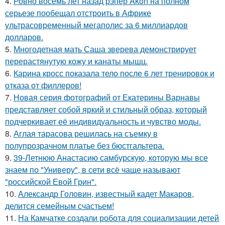
4.
Ровно восемь лет назад рэпер Akon на полном
серьезе пообещал отстроить в Африке
ультрасовременный мегаполис за 6 миллиардов
долларов.
5.
Многодетная мать Саша зверева демонстрирует
перерастянутую кожу и канаты мышц.
6.
Карина кросс показала тело после 6 лет тренировок и
отказа от филлеров!
7.
Новая серия фотографий от Екатерины Варнавы
представляет собой яркий и стильный образ, который
подчеркивает её индивидуальность и чувство моды.
8.
Аглая тарасова решилась на съемку в
полупрозрачном платье без бюстгальтера.
9.
39-Летнюю Анастасию самбурскую, которую мы все
знаем по "Универу", в сети всё чаще называют
"российской Евой Грин".
10.
Александр Головин, известный кадет Макаров,
делится семейным счастьем!
11.
На Камчатке создали робота для социализации детей