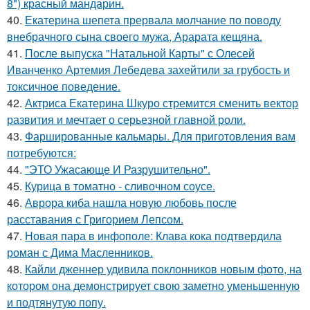
8") красный мандарин.
40.
Екатерина шепета прервала молчание по поводу
внебрачного сына своего мужа, Арарата кещяна.
41.
После выпуска "Натальной Карты" с Олесей
Иванченко Артемия Лебедева захейтили за грубость и
токсичное поведение.
42.
Актриса Екатерина Шкуро стремится сменить вектор
развития и мечтает о серьезной главной роли.
43.
Фаршированные кальмары. Для приготовления вам
потребуются:
44.
"ЭТО Ужасающе И Разрушительно".
45.
Курица в томатно - сливочном соусе.
46.
Аврора киба нашла новую любовь после
расставания с Григорием Лепсом.
47.
Новая пара в инфополе: Клава кока подтвердила
роман с Дима Масленников.
48.
Кайли дженнер удивила поклонников новым фото, на
котором она демонстрирует свою заметно уменьшенную
и подтянутую попу.