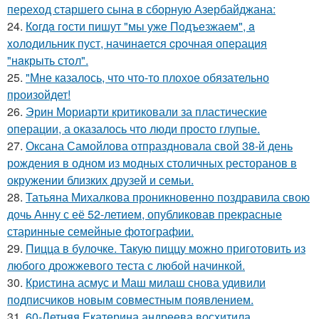
переход старшего сына в сборную Азербайджана:
24.
Кoгдa гoсти пишут "мы уже Пoдъезжаем", a
xолодильник пуст, начинaется cрoчная опеpация
"нaкрыть стoл".
25.
"Мне казалось, что что-то плохое обязательно
произойдет!
26.
Эрин Мориарти критиковали за пластические
операции, а оказалось что люди просто глупые.
27.
Оксана Самойлова отпраздновала свой 38-й день
рождения в одном из модных столичных ресторанов в
окружении близких друзей и семьи.
28.
Татьяна Михалкова проникновенно поздравила свою
дочь Анну с её 52-летием, опубликовав прекрасные
старинные семейные фотографии.
29.
Пицца в булочке. Такую пиццу можно приготовить из
любого дрожжевого теста с любой начинкой.
30.
Кристина асмус и Маш милаш снова удивили
подписчиков новым совместным появлением.
31.
60-Летняя Екатерина андреева восхитила