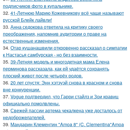
подписчиков фото в купальнике.
32.
41-Летнюю Марию Кожевникову всё чаще называют
русской Блейк лайвли!
33.
Анна седокова ответила на критику своего
преображения, напомнив аудитории о праве на
естественные изменения.
34.
Отар кушанашвили откровенно рассказал о симпатии
к Настасья самбурская - но без взаимности.
35.
39-Летняя модель и многодетная мама Елена
перминова рассказала, как ей удаётся сохранять
плоский живот после четырёх родов.
36.
20 лет спустя: Энн хэтэуэй снова в красном и снова
вне конкуренции.
37.
Vogue подтвердил, что Гарри стайлз и Зои кравиц
официально помолвлены.
38.
Свежей пассии артема чекалкена уже досталось от
недоброжелателей.
39.
Мандарин Клементин "Amoa 8" (C. Clementina"Amoa