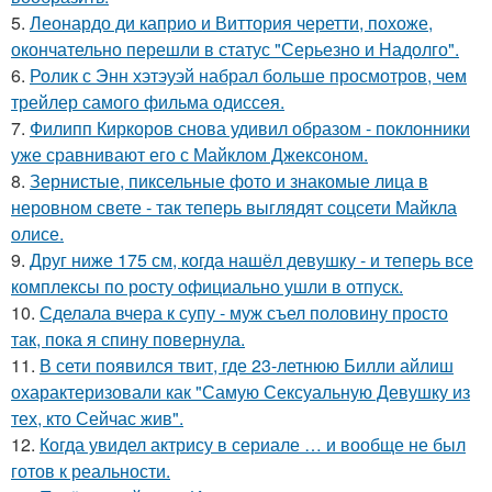
5.
Леонардо ди каприо и Виттория черетти, похоже,
окончательно перешли в статус "Серьезно и Надолго".
6.
Ролик с Энн хэтэуэй набрал больше просмотров, чем
трейлер самого фильма одиссея.
7.
Филипп Киркоров снова удивил образом - поклонники
уже сравнивают его с Майклом Джексоном.
8.
Зернистые, пиксельные фото и знакомые лица в
неровном свете - так теперь выглядят соцсети Майкла
олисе.
9.
Друг ниже 175 см, когда нашёл девушку - и теперь все
комплексы по росту официально ушли в отпуск.
10.
Сделала вчера к супу - муж съел половину просто
так, пока я спину повернула.
11.
В сети появился твит, где 23-летнюю Билли айлиш
охарактеризовали как "Самую Сексуальную Девушку из
тех, кто Сейчас жив".
12.
Когда увидел актрису в сериале … и вообще не был
готов к реальности.