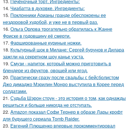
13.
Печёночный торт. Ингредиенты:
14.
Чиабатта в духовке. Ингредиенты:
15.
Поклонники Арианы гранде обеспокоены ее
нездоровой худобой, и уже не в первый раз.
16.
Ольга Орлова трогательно обратилась к Жанне
Фриске в годовщину её смерти.
17.
Фаршированные куриные ножки.
18.
Культурный шок в Милане: Сергей бурунов и Дилара
зажгли на секретном шоу канье уэста.
19.
Смузи - напиток, который можно приготовить в
блендере из фруктов, овощей или ягод.
20.
Практически сразу после свадьбы с бейсболистом
Джо димаджо Мэрилин Монро выступила в Корее перед
солдатами.
21.
Судьба Шэрон стоун - это история о том, как однажды
решиться и больше никогда не отступать.
22.
Amazon показал Софи Тернер в образе Лары крофт
для будущего сериала Tomb Raider.
23.
Евгений Плющенко впервые прокомментировал