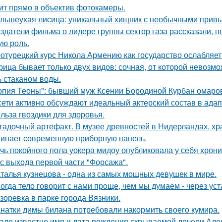
ит прямо в объектив фотокамеры.
льшеухая лисица: уникальный хищник с необычными привы
здатели фильма о лидере группы сектор газа рассказали, 
ую роль.
отурецкий курс Никола Армению как государство ослабляет
рица бывает только двух видов: сочная, от которой невозмо
ь стаканом воды.
опия Теоны": бывший муж Ксении Бородиной Курбан омаров
сети активно обсуждают идеальный актерский состав в ада
льза гвоздики для здоровья.
гадочный артефакт. В музее древностей в Нидерландах, хр
инает современную приборную панель.
чь покойного пола уокера мидоу опубликовала у себя хроник
 с выхода первой части "Форсажа".
талья кузнецова - одна из самых мощных девушек в мире.
огда тело говорит с нами проще, чем мы думаем - через уст
зоревка в парке города Вязники.
натки димы билана потребовали накормить своего кумира.
ало известно имя и дата рождения скрываемой дочери Але