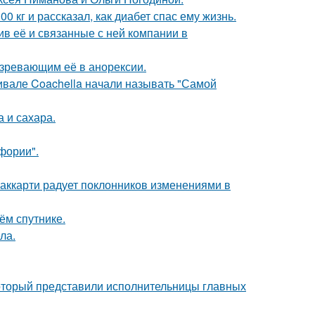
 кг и рассказал, как диабет спас ему жизнь.
в её и связанные с ней компании в
озревающим её в анорексии.
ивале Coachella начали называть "Самой
 и сахара.
фории".
аккарти радует поклонников изменениями в
ём спутнике.
ла.
который представили исполнительницы главных