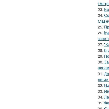
смотр
23.
Бо
24.
Со
главн
25.
Пр
26.
Ку
запит
27.
"К
28.
В 
29.
По
30.
За
напом
31.
До
летие
32.
На
33.
Ин
34.
Ла
35.
Фа
36.
Ст