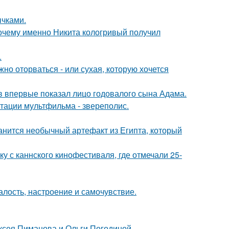
чками.
почему именно Никита кологривый получил
.
жно оторваться - или сухая, которую хочется
 впервые показал лицо годовалого сына Адама.
птации мультфильма - звереполис.
анится необычный артефакт из Египта, который
у с каннского кинофестиваля, где отмечали 25-
алость, настроение и самочувствие.
ксея Пиманова и Ольги Погодиной.