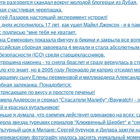
ети разгорелся скандал вокруг молодой блогерши из Дубая.
ая счастливая черепашка.
гей Лазарев настоящий эксперимент устроил!
 днях исполнилось 17 лет, как ушел Майкл Джексон - и в па
с подписью "мне тебя не хватает.
на Семенович показала фигуру в бикини и закрыла все воп
ссийская сборная завоевала 4 медали и стала абсолютны
безопасности (ICO) среди старшеклассников.
трошина наконец - то сняла браслет и сразу вернулась в сто
ло кто знает, но в 2005 году Леонардо ди каприо отсидел мо
аршему сыну Елены перминовой и миллиардера Александра
бная запеканка. Понадобится:
трясающее по вкусу и простоте печенье!
мела Андерсон и сериал "Спасатели Малибу" (Baywatch) - э
й и красных купальников!
ньше я думала, что оземпик действует одинаково на всех: сд
ерла звезда турецких сериалов "Клюквенный Щербет" и "сем
льтурный шок в Милане: Сергей бурунов и Дилара зажгли на
ериканскому фотографу удалось заснять уникальный момент