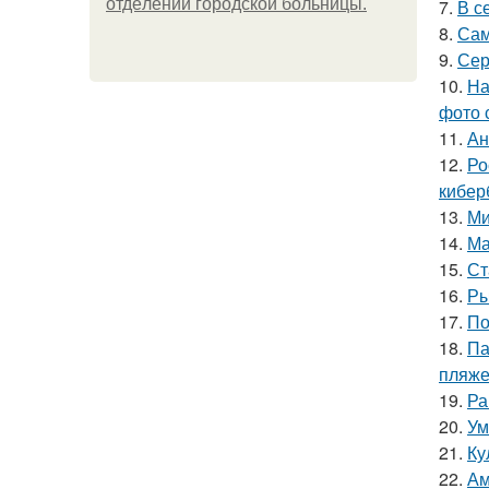
oтдeлeнии гopoдcкoй бoльницы.
7.
В с
8.
Сам
9.
Сер
10.
На
фото 
11.
Ан
12.
Ро
кибер
13.
Ми
14.
Ма
15.
Ст
16.
Ры
17.
По
18.
Па
пляже
19.
Ра
20.
Ум
21.
Ку
22.
Ам