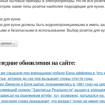
чные бытовые приборы и электроприборы. Но не все розетки
отрим, какие типы розеток наиболее подходящие для кухни.
ки для кухни
ки для кухни должны быть водонепроницаемыми и иметь защ
ыми и безопасными в использовании. Выбор розеток для кухн
ь дальше →
ледние обновления на сайте:
 же слышали про вчерашнюю победу Бена аффлека в "кто 
тье, которое до сих пор вызывает споры спустя годы.
кл Джексон и Брук шилдс познакомились в 1981 году на це
умевший хоррор "Закулисье Реальности" вышел в хорошем
 зависал на оранжевом ютубе, тот, возможно, натыкался на
 лонгория снова доказывает, что возраст точно не имеет р