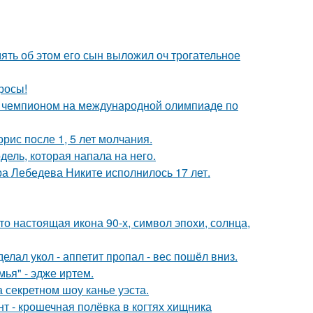
мять об этом его сын выложил оч трогательное
росы!
м чемпионом на международной олимпиаде по
рис после 1, 5 лет молчания.
дель, которая напала на него.
 Лебедева Никите исполнилось 17 лет.
то настоящая икона 90-х, символ эпохи, солнца,
елал укол - аппетит пропал - вес пошёл вниз.
ья" - эдже иртем.
 секретном шоу канье уэста.
 - крошечная полёвка в когтях хищника