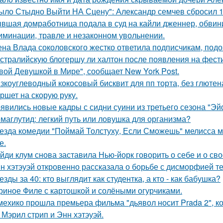
ыло Стыдно Выйти НА Сцену": Александр семчев сбросил 100
вшая домработница подала в суд на кайли дженнер, обвини
иминации, травле и незаконном увольнении.
на Влада соколовского жестко ответила подписчикам, под
стралийскую блогершу ли халтон после появления на фест
вой Девушкой в Мире", сообщает New York Post.
зкоуглеводный кокосовый бисквит для пп торта, без глютена
ршет на скорую руку.
явились новые кадры с сидни суини из третьего сезона "Эй
маглутид: легкий путь или ловушка для организма?
езда комедии "Поймай Толстуху, Если Сможешь" мелисса м
е.
йди клум снова заставила Нью-йорк говорить о себе и о сво
н хэтэуэй откровенно рассказала о борьбе с дисморфией те
езды за 40: кто выглядит как студентка, а кто - как бабушка?
риное Филе с картошкой и солёными огурчиками.
мехико прошла премьера фильма "дьявол носит Prada 2", 
 Мэрил стрип и Энн хэтэуэй.