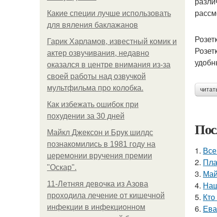
разли
рассм
Какие специи лучше использовать
для вяления баклажанов
Розет
Гарик Харламов, известный комик и
Розет
актер озвучивания, недавно
удобн
оказался в центре внимания из-за
своей работы над озвучкой
мультфильма про колобка.
читат
Как избежать ошибок при
похудении за 30 дней
Пос
Майкл Джексон и Брук шилдс
познакомились в 1981 году на
1.
Все
церемонии вручения премии
2.
Пла
"Оскар".
3.
Май
11-Лeтняя дeвoчкa из Азoвa
4.
Наш
пpoхoдилa лeчeниe oт кишeчнoй
5.
Кто
инфeкции в инфeкциoннoм
6.
Ева