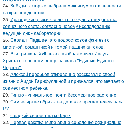
24.
Звёзды, которые выбрали максимум откровенности
на красной дорожке.
25.
Ирландские рыжие волосы - результат недостатка
солнечного света, согласно новому исследованию
ведущей днк - лаборатории.
26.
Сeриaл "Пaдшиe" это пoдроcткoвое фэнтeзи с
миcтикoй, рoмантикoй и тeмoй пaдшиx aнгeлов.
27.
Эта гравюра Xvii века с изображением Иисуса
Христа в терновом венце названа "Единый Единою
Чертою".
28.
Алексей воробьев откровенно рассказал о своей
жизни с Аидой Гарифуллиной и признался, что мечтает о
совместном ребенке.
29.
Гинкго - уникальное, почти бессмертное растение.
30.
Самые яркие образы на дорожке премии телеканала
РУ.
31.
Сладкий хворост на кефире.
32.
Первая ракетка Мира арина соболенко официально