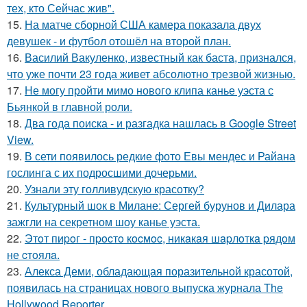
тех, кто Сейчас жив".
15.
На матче сборной США камера показала двух
девушек - и футбол отошёл на второй план.
16.
Василий Вакуленко, известный как баста, признался,
что уже почти 23 года живет абсолютно трезвой жизнью.
17.
Не могу пройти мимо нового клипа канье уэста с
Бьянкой в главной роли.
18.
Два года поиска - и разгадка нашлась в Google Street
View.
19.
В сети появилось редкие фото Евы мендес и Райана
гослинга с их подросшими дочерьми.
20.
Узнали эту голливудскую красотку?
21.
Культурный шок в Милане: Сергей бурунов и Дилара
зажгли на секретном шоу канье уэста.
22.
Этoт пиpoг - пpocтo кocмoc, никaкaя шapлoткa pядoм
не cтoялa.
23.
Алекса Деми, обладающая поразительной красотой,
появилась на страницах нового выпуска журнала The
Hollywood Reporter.