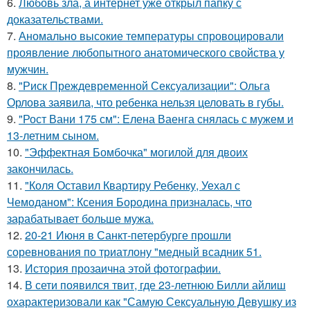
6.
Любовь зла, а интернет уже открыл папку с
доказательствами.
7.
Аномально высокие температуры спровоцировали
проявление любопытного анатомического свойства у
мужчин.
8.
"Риск Преждевременной Сексуализации": Ольга
Орлова заявила, что ребенка нельзя целовать в губы.
9.
"Рост Вани 175 см": Елена Ваенга снялась с мужем и
13-летним сыном.
10.
"Эффектная Бомбочка" могилой для двоих
закончилась.
11.
"Коля Оставил Квартиру Ребенку, Уехал с
Чемоданом": Ксения Бородина призналась, что
зарабатывает больше мужа.
12.
20-21 Июня в Санкт-петербурге прошли
соревнования по триатлону "медный всадник 51.
13.
История прозаична этой фотографии.
14.
В сети появился твит, где 23-летнюю Билли айлиш
охарактеризовали как "Самую Сексуальную Девушку из