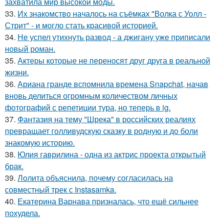
захватила мир высокой моды.
33.
Их знакомство началось на съёмках "Волка с Уолл -
Стрит" - и могло стать красивой историей.
34.
Не успел утихнуть развод - а джигану уже приписали
новый роман.
35.
Актеры которые не переносят друг друга в реальной
жизни.
36.
Ариана гранде вспомнила времена Snapchat, начав
вновь делиться огромным количеством личных
фотографий с репетиции тура, но теперь в ig.
37.
Фантазия на тему "Шрека" в российских реалиях
превращает голливудскую сказку в родную и до боли
знакомую историю.
38.
Юлия гаврилина - одна из актрис проекта открытый
брак.
39.
Лолита объяснила, почему согласилась на
совместный трек с Instasamka.
40.
Екатерина Варнава призналась, что ещё сильнее
похудела.