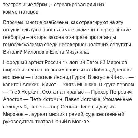
театральные тёрки", - отреагировал один из
комментаторов.
Впрочем, многие озабочены, как отреагируют на эту
оглушительную новость самые знаменитые российские
гееборцы – авторы закона о запрете пропаганды
гомосексуализма среди несовершеннолетних депутаты
Виталий Милонов и Елена Мизулина.
Народный артист России 47-летний Евгений Миронов
широко известен по ролям в фильмах Любовь, Дневник
его жены — писатель Леонид Гуров, В августе 44-го… —
капитан Алёхин, Идиот — князь Мышкин, В круге первом
— Глеб Нержин, Охота на пиранью — Прохор Петрович,
Апостол — Пётр Истомин, Павел Истомин, Утомлённые
солнцем 2, Пепел — вор Сенька Пепел, и других.
Миронов – лауреат многих премий, художественный
руководитель театра Наций в Москве.