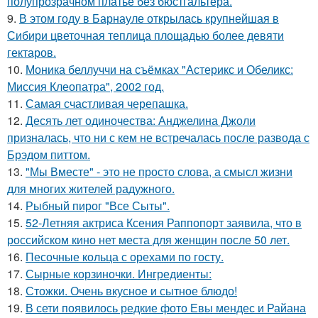
полупрозрачном платье без бюстгальтера.
9.
В этом году в Барнауле открылась крупнейшая в
Сибири цветочная теплица площадью более девяти
гектаров.
10.
Моника беллуччи на съёмках "Астерикс и Обеликс:
Миссия Клеопатра", 2002 год.
11.
Самая счастливая черепашка.
12.
Десять лет одиночества: Анджелина Джоли
призналась, что ни с кем не встречалась после развода с
Брэдом питтом.
13.
"Мы Вместе" - это не просто слова, а смысл жизни
для многих жителей радужного.
14.
Рыбный пирог "Все Сыты".
15.
52-Летняя актриса Ксения Раппопорт заявила, что в
российском кино нет места для женщин после 50 лет.
16.
Песочные кольца с орехами по госту.
17.
Сырные корзиночки. Ингредиенты:
18.
Стожки. Очень вкусное и сытное блюдо!
19.
В сети появилось редкие фото Евы мендес и Райана