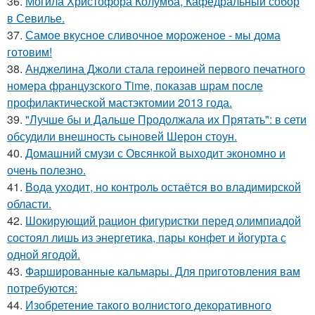
36.
Могила Христофора Колумба, Кафедральныи собор
в Севилье.
37.
Самое вкусное сливочное мороженое - мы дома
готовим!
38.
Анджелина Джоли стала героиней первого печатного
номера французского Time, показав шрам после
профилактической мастэктомии 2013 года.
39.
"Лучше бы и Дальше Продолжала их Прятать": в сети
обсудили внешность сыновей Шерон стоун.
40.
Домашний смузи с Овсянкой выходит экономно и
очень полезно.
41.
Вода уходит, но контроль остаётся во владимирской
области.
42.
Шокирующий рацион фигуристки перед олимпиадой
состоял лишь из энергетика, пары конфет и йогурта с
одной ягодой.
43.
Фаршированные кальмары. Для приготовления вам
потребуются:
44.
Изобретение такого волнистого декоративного