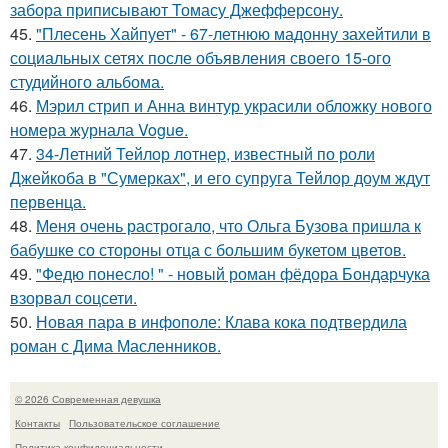
забора приписывают Томасу Джефферсону.
45.
"Плесень Хайпует" - 67-летнюю мадонну захейтили в
социальных сетях после объявления своего 15-ого
студийного альбома.
46.
Мэрил стрип и Анна винтур украсили обложку нового
номера журнала Vogue.
47.
34-Летний Тейлор лотнер, известный по роли
Джейкоба в "Сумерках", и его супруга Тейлор доум ждут
первенца.
48.
Меня очень растрогало, что Ольга Бузова пришла к
бабушке со стороны отца с большим букетом цветов.
49.
"Федю понесло! " - новый роман фёдора Бондарчука
взорвал соцсети.
50.
Новая пара в инфополе: Клава кока подтвердила
роман с Дима Масленников.
© 2026 Современная девушка
Контакты
Пользовательское соглашение
Политика конфидециальности