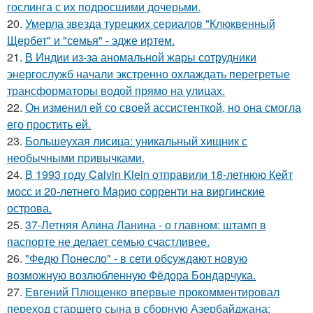
гослинга с их подросшими дочерьми.
20.
Умерла звезда турецких сериалов "Клюквенный
Щербет" и "семья" - эдже иртем.
21.
В Индии из-за аномальной жары сотрудники
энергослужб начали экстренно охлаждать перегретые
трансформаторы водой прямо на улицах.
22.
Он изменил ей со своей ассистенткой, но она смогла
его простить ей.
23.
Большеухая лисица: уникальный хищник с
необычными привычками.
24.
В 1993 году Calvin Klein отправили 18-летнюю Кейт
мосс и 20-летнего Марио сорренти на виргинские
острова.
25.
37-Летняя Алина Ланина - о главном: штамп в
паспорте не делает семью счастливее.
26.
"Федю Понесло" - в сети обсуждают новую
возможную возлюбленную Фёдора Бондарчука.
27.
Евгений Плющенко впервые прокомментировал
переход старшего сына в сборную Азербайджана: