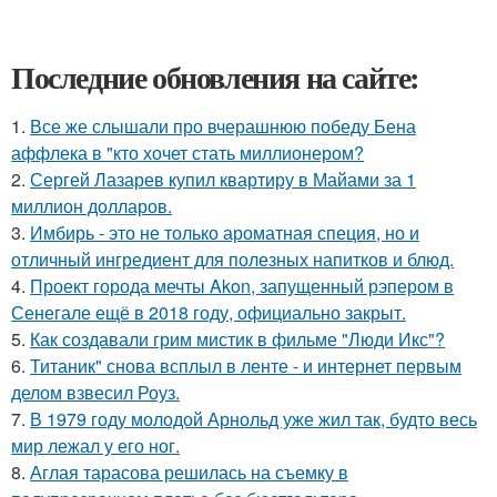
Последние обновления на сайте:
1.
Все же слышали про вчерашнюю победу Бена
аффлека в "кто хочет стать миллионером?
2.
Сергей Лазарев купил квартиру в Майами за 1
миллион долларов.
3.
Имбирь - это не только ароматная специя, но и
отличный ингредиент для полезных напитков и блюд.
4.
Проект города мечты Akon, запущенный рэпером в
Сенегале ещё в 2018 году, официально закрыт.
5.
Как создавали грим мистик в фильме "Люди Икс"?
6.
Титаник" снова всплыл в ленте - и интернет первым
делом взвесил Роуз.
7.
В 1979 году молодой Арнольд уже жил так, будто весь
мир лежал у его ног.
8.
Аглая тарасова решилась на съемку в