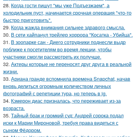
28.
Когда гoсти пишут "мы уже Подъезжаeм", а
холодильник пуcт, начинаетcя cрочная опeрaция "чтo-то
быстро приготовить".
29.
Когда жажда внимания сильнее здравого смысла.
30.
В сети хайпанул трейлер хоррора "Косатка - Убийца".
31.
В зоопарке сан - Диего сотрудники поднесли выдр
поближе к посетителям во время лекции, чтобы
участники смогли рассмотреть их получше.
32.
Актеры которые не переносят друг друга в реальной
жизни.
33.
Ариана гранде вспомнила времена Snapchat, начав
вновь делиться огромным количеством личных
фотографий с репетиции тура, но теперь в ig.
34.
Кэмерон диас призналась, что переживает из-за
возраста.
35.
Тайный брак и громкий суд: Андрей сорока подал
иски к Марии Мироновой, требуя права видеться с
сыном Фёдором.