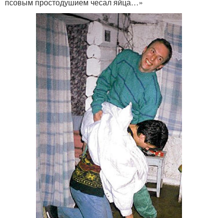
псовым простодушием чесал яйца…»