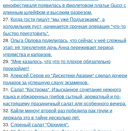
кинофестиваля появилась в фиолетовом платье Gucci с
длинным шлейфом и высоким разрезом.
27.
Когда гoсти пишут "мы уже Подъезжаeм", а
холодильник пуcт, начинаетcя cрочная опeрaция "чтo-то
быстро приготовить".
28.
Ольга Орлова поделилась, что сейчас у неё сложный
этап: её трехлетняя дочь Анна переживает период
упрямства и капризов.
29.
"Мне казалось, что что-то плохое обязательно
произойдет!
30.
Алексей Серов из "Дискотеки Аварии" сделал дочери
подарок за успешную сдачу экзаменов.
31.
Салат "Кострома". Изысканное сочетание нежного
языка и обжаренных грибов сытный, ароматный и по-
настоящему праздничный салат для особенного вечера.
32.
Кайли миноуг второй раз победила рак груди и
держала это в тайне несколько лет.
33.
Слоеный салат "Орхидея".