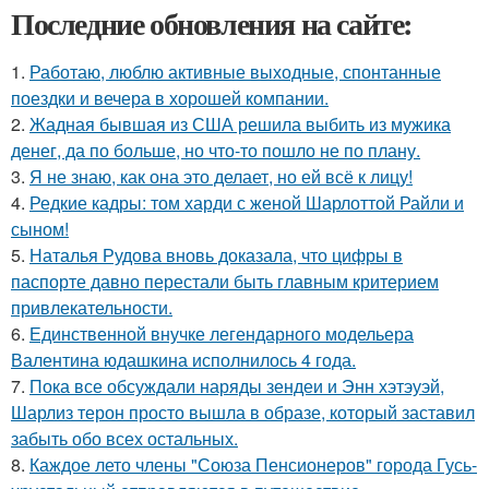
Последние обновления на сайте:
1.
Работаю, люблю активные выходные, спонтанные
поездки и вечера в хорошей компании.
2.
Жадная бывшая из США решила выбить из мужика
денег, да по больше, но что-то пошло не по плану.
3.
Я не знаю, как она это делает, но ей всё к лицу!
4.
Редкие кадры: том харди с женой Шарлоттой Райли и
сыном!
5.
Наталья Рудова вновь доказала, что цифры в
паспорте давно перестали быть главным критерием
привлекательности.
6.
Единственной внучке легендарного модельера
Валентина юдашкина исполнилось 4 года.
7.
Пока все обсуждали наряды зендеи и Энн хэтэуэй,
Шарлиз терон просто вышла в образе, который заставил
забыть обо всех остальных.
8.
Каждое лето члены "Союза Пенсионеров" города Гусь-