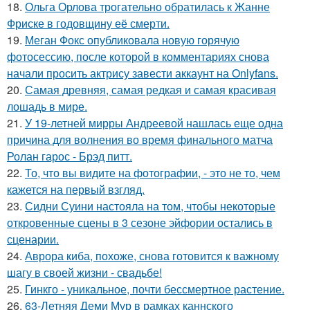
18.
Ольга Орлова трогательно обратилась к Жанне
Фриске в годовщину её смерти.
19.
Меган Фокс опубликовала новую горячую
фотосессию, после которой в комментариях снова
начали просить актрису завести аккаунт на Onlyfans.
20.
Самая древняя, самая редкая и самая красивая
лошадь в мире.
21.
У 19-летней мирры Андреевой нашлась еще одна
причина для волнения во время финального матча
Ролан гарос - Брэд питт.
22.
То, что вы видите на фотографии, - это не то, чем
кажется на первый взгляд.
23.
Сидни Суини настояла на том, чтобы некоторые
откровенные сцены в 3 сезоне эйфории остались в
сценарии.
24.
Аврора киба, похоже, снова готовится к важному
шагу в своей жизни - свадьбе!
25.
Гинкго - уникальное, почти бессмертное растение.
26.
63-Летняя Деми Мур в рамках каннского