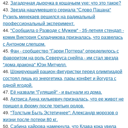
42.
Загадочная дырочка в кошачьем ухе: что это такое?
43.
Звезда нашумевшего сериала "Слово Пацана"
Рузиль минекаев решился на радикальный
профессиональный эксперимент.
44.
"Сообщила о Разводе с Мужем" - 35-летняя стендап -
комик Виктория Складчикова призналась, что развелась
с Антоном слепцом.
45.
Фан - сообщество "Гарри Поттера" определилось с
фаворитом на роль Северуса снейпа - им стал звезда
"дома дракона" Юэн Митчелл.
46.
Шокирующий рацион фигуристки перед олимпиадой
состоял лишь из энергетика, пары конфет и йогурта с
одной ягодой.
47.
Её назвали "Гулящей" - и выгнали из дома.
48.
Актриса Анна хилькевич призналась, что ее живот не
пришел в форму после третьих родов.
49.
"Толстым Быть Эстетичнее": Александр морозов о
жизни после потери 80 кг.
50.
Сабина хайрова намекнула, что Клава кока увела