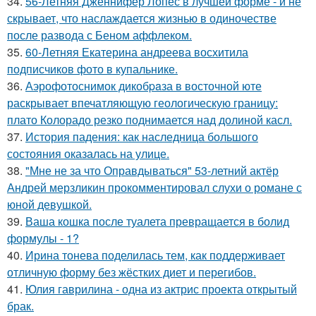
34.
56-Летняя Дженнифер Лопес в лучшей форме - и не
скрывает, что наслаждается жизнью в одиночестве
после развода с Беном аффлеком.
35.
60-Летняя Екатерина андреева восхитила
подписчиков фото в купальнике.
36.
Аэрофотоснимок дикобpaза в восточной юте
раскрывает впечатляющую геологическую границу:
плато Колорадо резко поднимается над долиной касл.
37.
История падения: как наследница большого
состояния оказалась на улице.
38.
"Мне не за что Оправдываться" 53-летний актёр
Андрей мерзликин прокомментировал слухи о романе с
юной девушкой.
39.
Ваша кошка после туалета превращается в болид
формулы - 1?
40.
Ирина тонева поделилась тем, как поддерживает
отличную форму без жёстких диет и перегибов.
41.
Юлия гаврилина - одна из актрис проекта открытый
брак.