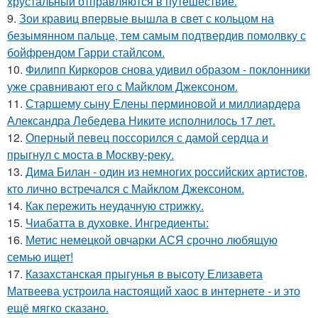
хрустальный отправляются в путешествие.
9.
Зои кравиц впервые вышла в свет с кольцом на
безымянном пальце, тем самым подтвердив помолвку с
бойфрендом Гарри стайлсом.
10.
Филипп Киркоров снова удивил образом - поклонники
уже сравнивают его с Майклом Джексоном.
11.
Старшему сыну Елены перминовой и миллиардера
Александра Лебедева Никите исполнилось 17 лет.
12.
Оперный певец поссорился с дамой сердца и
прыгнул с моста в Москву-реку.
13.
Дима Билан - один из немногих российских артистов,
кто лично встречался с Майклом Джексоном.
14.
Как пережить неудачную стрижку.
15.
Чиабатта в духовке. Ингредиенты:
16.
Метис немецкой овчарки АСЯ срочно любящую
семью ищет!
17.
Казахстанская прыгунья в высоту Елизавета
Матвеева устроила настоящий хаос в интернете - и это
ещё мягко сказано.