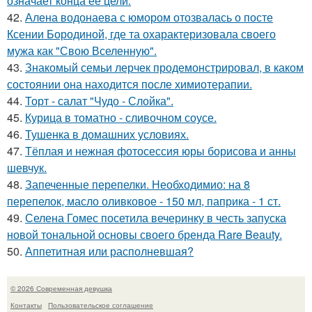
означает конца ее цели.
42.
Алена водонаева с юмором отозвалась о посте
Ксении Бородиной, где та охарактеризовала своего
мужа как "Свою Вселенную".
43.
Знакомый семьи лерчек продемонстрировал, в каком
состоянии она находится после химиотерапии.
44.
Торт - салат "Чудо - Слойка".
45.
Курица в томатно - сливочном соусе.
46.
Тушенка в домашних условиях.
47.
Тёплая и нежная фотосессия юры борисова и анны
шевчук.
48.
Запеченные перепелки. Необходимио: на 8
перепелок, масло оливковое - 150 мл, паприка - 1 ст.
49.
Селена Гомес посетила вечеринку в честь запуска
новой тональной основы своего бренда Rare Beauty.
50.
Аппетитная или располневшая?
© 2026 Современная девушка
Контакты
Пользовательское соглашение