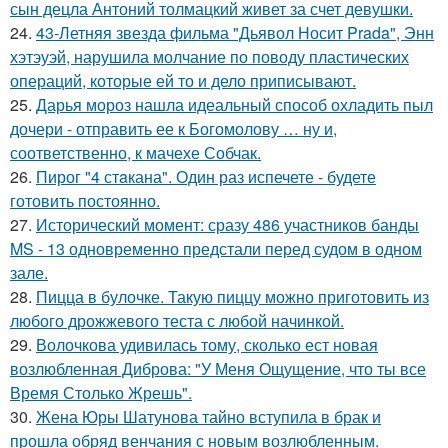
сын децла Антоний толмацкий живет за счет девушки.
24.
43-Летняя звезда фильма "Дьявол Носит Prada", Энн
хэтэуэй, нарушила молчание по поводу пластических
операций, которые ей то и дело приписывают.
25.
Дарья мороз нашла идеальный способ охладить пыл
дочери - отправить ее к Богомолову … ну и,
соответственно, к мачехе Собчак.
26.
Пирог "4 стaкана". Один раз испечете - будете
готовить постоянно.
27.
Исторический момент: сразу 486 участников банды
MS - 13 одновременно предстали перед судом в одном
зале.
28.
Пицца в булочке. Такую пиццу можно приготовить из
любого дрожжевого теста с любой начинкой.
29.
Волочкова удивилась тому, сколько ест новая
возлюбленная Диброва: "У Меня Ощущение, что ты все
Время Столько Жрешь".
30.
Жена Юры Шатунова тайно вступила в брак и
прошла обряд венчания с новым возлюбленным.