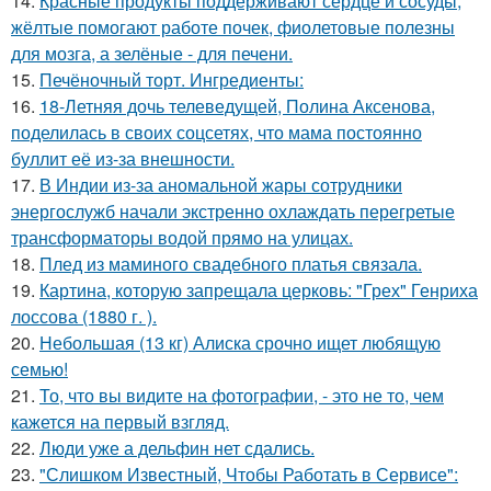
14.
Красные продукты поддерживают сердце и сосуды,
жёлтые помогают работе почек, фиолетовые полезны
для мозга, а зелёные - для печени.
15.
Печёночный торт. Ингредиенты:
16.
18-Летняя дочь телеведущей, Полина Аксенова,
поделилась в своих соцсетях, что мама постоянно
буллит её из-за внешности.
17.
В Индии из-за аномальной жары сотрудники
энергослужб начали экстренно охлаждать перегретые
трансформаторы водой прямо на улицах.
18.
Плед из маминого свадебного платья связала.
19.
Картина, которую запрещала церковь: "Грех" Генриха
лоссова (1880 г. ).
20.
Небольшая (13 кг) Алиска срочно ищет любящую
семью!
21.
То, что вы видите на фотографии, - это не то, чем
кажется на первый взгляд.
22.
Люди уже а дельфин нет сдались.
23.
"Слишком Известный, Чтобы Работать в Сервисе":