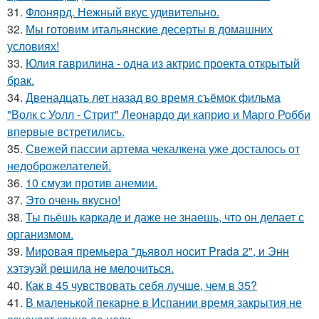
31.
Флонярд. Нежный вкус удивительно.
32.
Мы готовим итальянские десерты в домашних
условиях!
33.
Юлия гаврилина - одна из актрис проекта открытый
брак.
34.
Двенадцать лет назад во время съёмок фильма
"Волк с Уолл - Стрит" Леонардо ди каприо и Марго Робби
впервые встретились.
35.
Свежей пассии артема чекалкена уже досталось от
недоброжелателей.
36.
10 смузи против анемии.
37.
Это очень вкусно!
38.
Ты пьёшь каркаде и даже не знаешь, что он делает с
организмом.
39.
Мировая премьера "дьявол носит Prada 2", и Энн
хэтэуэй решила не мелочиться.
40.
Как в 45 чувствовать себя лучше, чем в 35?
41.
В маленькой пекарне в Испании время закрытия не