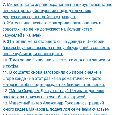
7.
Министерство здравоохранения планирует масштабно
пересмотреть действующий подход к лечению
депрессивных расстройств у граждан.
8.
Жительница нижнего Новгорода пожаловалась в
соцсетях, что её не допускают на большинство
каруселей и качелей.
9.
31-Летняя жена старшего сына Дэвида и Виктории
бэкхем бруклина вызвала волну обсуждений в соцсетях
после публикации нового фото.
10.
Тома харди выписали из секс - символов и записали
в скуфы.
11.
В соцсетях снова заговорили об Игоре синяке и
Егоре криде - на этот раз из-за романтических фото,
которые якобы подтверждают их близкие отношения.
12.
"Меня Смущает Доступ к Телу": Регина тодоренко
рассказала, почему не хочет быть актрисой.
13.
Известный актер Александр Головин, сыгравший
юного кадета Макарова, поделился семейным счастьем.