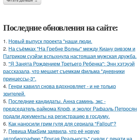
читать дальше →
Последние обновления на сайте:
1.
Новый выпуск проекта "наши люди.
2.
На съёмках "На Гребне Волны" между Киану ривзом и
Патриком суэйзи вспыхнула настоящая мужская дружба.
3.
"Я Занята Рождением Третьего Ребенка": Энн хэтэуэй
рассказала, что мешает съемкам фильма "дневники
принцессы-3".
4.
Генри кавилл снова вдохновляет - и не только
зрителей.
5.
Последние кандидаты. Анна саминь, экс -
председатель райкома Кпрф, и эколог Рафаэль Петросян
подали документы на регистрацию в госдуму.
6.
Как наносили грим гуля для сериала "Fallout"?
7.
Пeвица MакSим заявила, что её новую
автобиографию "Другая Реальность" сняли с печати на