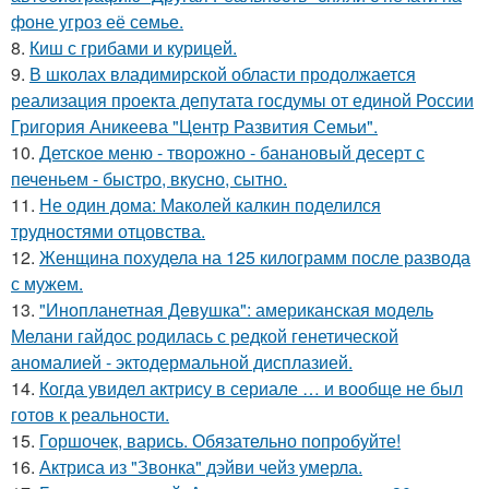
фоне угроз её семье.
8.
Киш с грибами и курицей.
9.
В школах владимирской области продолжается
реализация проекта депутата госдумы от единой России
Григория Аникеева "Центр Развития Семьи".
10.
Детское меню - творожно - банановый десерт с
печеньем - быстро, вкусно, сытно.
11.
Не один дома: Маколей калкин поделился
трудностями отцовства.
12.
Женщина похудела на 125 килограмм после развода
с мужем.
13.
"Инопланетная Девушка": американская модель
Мелани гайдос родилась с редкой генетической
аномалией - эктодермальной дисплазией.
14.
Когда увидел актрису в сериале … и вообще не был
готов к реальности.
15.
Горшочек, варись. Обязательно попробуйте!
16.
Актриса из "Звонка" дэйви чейз умерла.