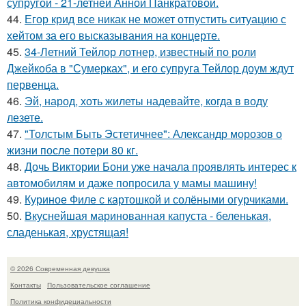
супругой - 21-летней Анной Панкратовой.
44.
Егор крид все никак не может отпустить ситуацию с
хейтом за его высказывания на концерте.
45.
34-Летний Тейлор лотнер, известный по роли
Джейкоба в "Сумерках", и его супруга Тейлор доум ждут
первенца.
46.
Эй, народ, хоть жилеты надевайте, когда в воду
лезете.
47.
"Толстым Быть Эстетичнее": Александр морозов о
жизни после потери 80 кг.
48.
Дочь Виктории Бони уже начала проявлять интерес к
автомобилям и даже попросила у мамы машину!
49.
Куриное Филе с картошкой и солёными огурчиками.
50.
Вкуснейшая маринованная капуста - беленькая,
сладенькая, хрустящая!
© 2026 Современная девушка
Контакты
Пользовательское соглашение
Политика конфидециальности