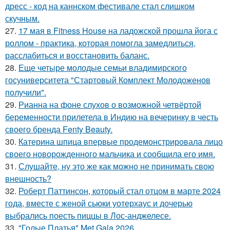
дресс - код на каннском фестивале стал слишком
скучным.
27.
17 мая в Fitness House на ладожской прошла йога с
роллом - практика, которая помогла замедлиться,
расслабиться и восстановить баланс.
28.
Еще четыре молодые семьи владимирского
госуниверситета "Стартовый Комплект Молодоженов
получили".
29.
Рианна на фоне слухов о возможной четвёртой
беременности прилетела в Индию на вечеринку в честь
своего бренда Fenty Beauty.
30.
Катерина шпица впервые продемонстрировала лицо
своего новорожденного мальчика и сообщила его имя.
31.
Слушайте, ну это же как можно не принимать свою
внешность?
32.
Роберт Паттинсон, который стал отцом в марте 2024
года, вместе с женой сьюки уотерхаус и дочерью
выбрались поесть пиццы в Лос-анджелесе.
33.
"Голые Платья" Met Gala 2026.