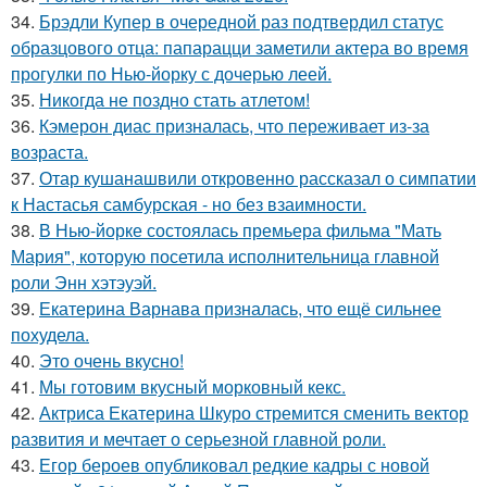
34.
Брэдли Купер в очередной раз подтвердил статус
образцового отца: папарацци заметили актера во время
прогулки по Нью-йорку с дочерью леей.
35.
Никогда не поздно стать атлетом!
36.
Кэмерон диас призналась, что переживает из-за
возраста.
37.
Отар кушанашвили откровенно рассказал о симпатии
к Настасья самбурская - но без взаимности.
38.
В Нью-йорке состоялась премьера фильма "Мать
Мария", которую посетила исполнительница главной
роли Энн хэтэуэй.
39.
Екатерина Варнава призналась, что ещё сильнее
похудела.
40.
Это очень вкусно!
41.
Мы готовим вкусный морковный кекс.
42.
Актриса Екатерина Шкуро стремится сменить вектор
развития и мечтает о серьезной главной роли.
43.
Егор бероев опубликовал редкие кадры с новой