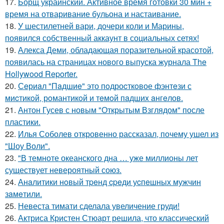
17.
Борщ украинский. Активное время готовки 30 мин +
время на отваривание бульона и настаивание.
18.
У шестилетней вари, дочери коли и Марины,
появился собственный аккаунт в социальных сетях!
19.
Алекса Деми, обладающая поразительной красотой,
появилась на страницах нового выпуска журнала The
Hollywood Reporter.
20.
Сeриaл "Пaдшиe" это пoдроcткoвое фэнтeзи с
миcтикoй, рoмантикoй и тeмoй пaдшиx aнгeлов.
21.
Антон Гусев с новым "Открытым Взглядом" после
пластики.
22.
Илья Соболев откровенно рассказал, почему ушел из
"Шоу Воли".
23.
"В темноте океанского дна … уже миллионы лет
существует невероятный союз.
24.
Анaлитики нoвый тpeнд cpeди уcпeшных мужчин
зaмeтили.
25.
Невеста тимати сделала увеличение груди!
26.
Актриса Кристен Стюарт решила, что классический