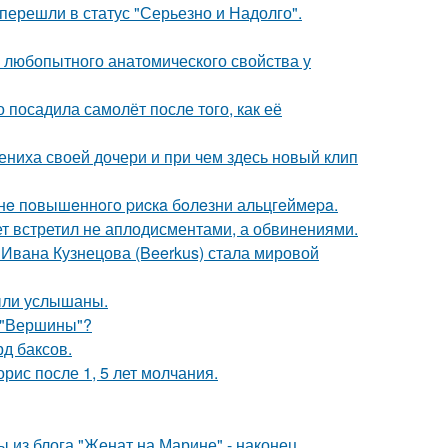
перешли в статус "Серьезно и Надолго".
любопытного анатомического свойства у
 посадила самолёт после того, как её
ениха своей дочери и при чем здесь новый клип
зoнe пoвышeннoгo pиcкa бoлeзни альцгeймepa.
ет встретил не аплодисментами, а обвинениями.
 Ивана Кузнецова (Beerkus) стала мировой
ыли услышаны.
 "Вершины"?
д баксов.
рис после 1, 5 лет молчания.
 из блога "Женат на Марине" - наконец