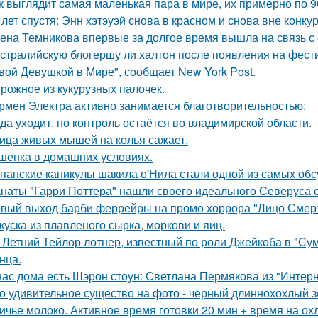
к выглядит самая маленькая пара в мире, их примерно по 9
 лет спустя: Энн хэтэуэй снова в красном и снова вне конку
ена Темникова впервые за долгое время вышла на связь с
стралийскую блогершу ли халтон после появления на фест
вой Девушкой в Мире", сообщает New York Post.
рожное из кукурузных палочек.
рмен Электра активно занимается благотворительностью:
да уходит, но контроль остаётся во владимирской области.
ица живых мышей на колья сажает.
шенка в домашних условиях.
панские каникулы шакила о'Нила стали одной из самых обс
наты "Гарри Поттера" нашли своего идеального Северуса с
вый выход барби феррейры на промо хоррора "Лицо Смерт
куска из плавленого сырка, моркови и яиц.
-Летний Тейлор лотнер, известный по роли Джейкоба в "Сум
нца.
нас дома есть Шэрон стоун: Светлана Пермякова из "Интерн
о удивительное существо на фото - чёрный длиннохохлый зо
ичье молоко. Активное время готовки 20 мин + время на ох