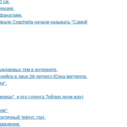
0 см.
ренции.
 фанатами.
ивале Coachella начали называть "Самой
уждаемых тем в интернете.
нейпа в лице 29-летнего Юэна митчелла.
и".
ерках", и его супруга Тейлор доум ждут
ов".
нтичный трёхус (лат.
лаждение.