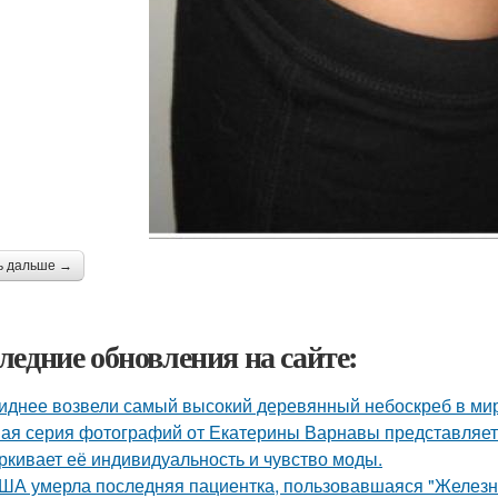
ь дальше →
ледние обновления на сайте:
иднее возвели самый высокий деревянный небоскреб в мире 
ая серия фотографий от Екатерины Варнавы представляет 
ркивает её индивидуальность и чувство моды.
ША умерла последняя пациентка, пользовавшаяся "Железн