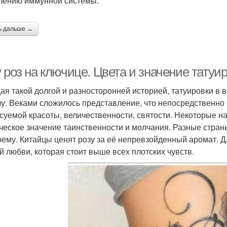
лению иммунной системы.
ь дальше →
 роз на ключице. Цвета и значение татуи
ая такой долгой и разносторонней историей, татуировки в
у. Веками сложилось представление, что непосредственно
суемой красоты, величественности, святости. Некоторые 
ческое значение таинственности и молчания. Разные страны
оему. Китайцы ценят розу за её непревзойденный аромат. Д
й любви, которая стоит выше всех плотских чувств.