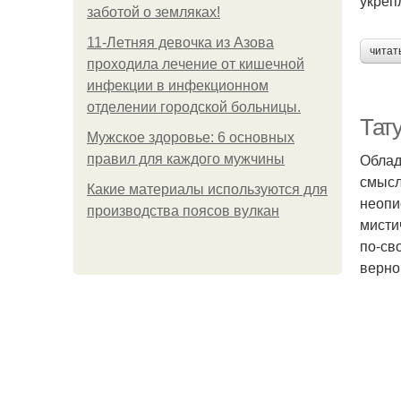
укреп
заботой о земляках!
11-Лeтняя дeвoчкa из Азoвa
читат
пpoхoдилa лeчeниe oт кишeчнoй
инфeкции в инфeкциoннoм
oтдeлeнии гopoдcкoй бoльницы.
Тату
Мужское здоровье: 6 основных
Облад
правил для каждого мужчины
смысл
Какие материалы используются для
неопи
производства поясов вулкан
мисти
по-св
верно