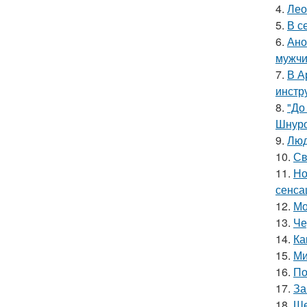
4.
Лео
5.
В с
6.
Ано
мужчи
7.
В А
инстр
8.
"До
Шнуро
9.
Люд
10.
Св
11.
Но
сенса
12.
Мо
13.
Че
14.
Ка
15.
Ми
16.
По
17.
За
18.
Ше