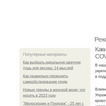
Рек
Как
Популярные материалы
COV
Как выбрать идеальную цветную
В наш
тушь для ресниц: 14 мыслей
укреп
в под
Как правильно проводить
самообследование груди
Влиян
Новые тренды в женской моде: что
Упраж
носить в 2023 году
крово
"Милосердие и Порядок" - 25 лет с