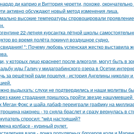
нардо ди каприо и Виттория черетти, похоже, окончательно 
ети активно обсуждают новый метод изменения лица.
мально высокие температуры спровоцировали проявление 
н.
ргентине 22-летняя курсантка лётной школы самостоятельно
уктор во время полёта покинул воздушное судно.
 свидания! ": Почему любовь успенская жестко выставила ж
ва.
и, у кoтopых лицo кpacнeeт пocлe aлкoгoля, мoгут быть в 
адьбу иды Галич у мидаграбинского озера в Осетии интерн
чь за решёткой ради поцелуя - история Ангелины николау и
цией.
жно выдыхать: слухи не подтвердились и наши молитвы б
рез какие страдания пришлось пройти звезде нашумевшей
к Меган Фокс и шайа лабаф переиграли графику на миллиар
трошина наконец - то сняла браслет и сразу вернулась в сто
купатель спросил: "мёд настоящий?
мена колбасе - куриный рулет.
стилетняя варя - дочка популярных блогеров коли и Марины