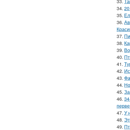
33.
Та
34.
20
35.
Ел
36.
Ав
Краси
37.
Пи
38.
Ка
39.
Во
40.
Пт
41.
Ту
42.
Ис
43.
Фа
44.
Но
45.
За
46.
34
перве
47.
У 
48.
Эт
49.
Пт