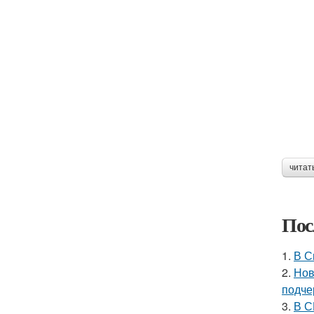
читат
Пос
1.
В С
2.
Нов
подче
3.
В С