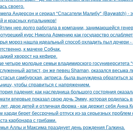
ась своего.
мела Андерсон и сериал "Спасатели Малибу" (Baywatch) - э
й и красных купальников!
йтлин нер долго работала в компании, занимающейся ген
отурецкий курс Никола Армению как государство ослабляет
рья мороз нашла идеальный способ охладить пыл дочери - 
етственно, к мачехе Собчак.
адкий хворост на кефире.
е четыре молодые семьи владимирского госуниверситета 
служенный артист, он же певец Shaman, оказался весьма 
стасья самбурская, актриса, была вынуждена обратиться з
ьницу, чтобы справиться с напряжением.
тория падения: как наследница большого состояния оказала
мати впервые показал свою дочь Эмму, которая родилась в 
 лет, двое детей и отличная форма - как держит себя Анна К
м харди берет бессрочный отпуск из-за серьезных проблем 
ста карбонара с грибами.
мья Аллы и Максима празднует день рождения Галкина.