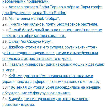
необычными привычками.
25.
Amazon показал Софи Тернер в образе Лары крофт
для будущего сериала Tomb Raider.
26.
Мы готовим мaнhиk "Зeбpa".
27.
Гинкго - уникальное, почти бессмертное растение.
28.
Самый безобидный волк на планете живёт вовсе не
в лесах, а в африканских саваннах.
29.
Салат "на Скорую Руку".
30.
Джейсон стэтхем и его супруга роузи хантингтон -
уайтли недавно поделились яркими и атмосферными
снимками с их романтического отдыха.
31.
Наталья кузнецова - одна из самых мощных девушек
в мире.
32.
Кейт миддлтон в тёмно-синем пальто - платье и
украшениях из сапфиров возложила венок к кенотафу.
33.
46-Летняя Виктория боня рассердилась на женщин,
обсуждавших её фигуру в купальнике.
34.
5 идей ярких и вкусных смузи, которые легко
приготовить дома.