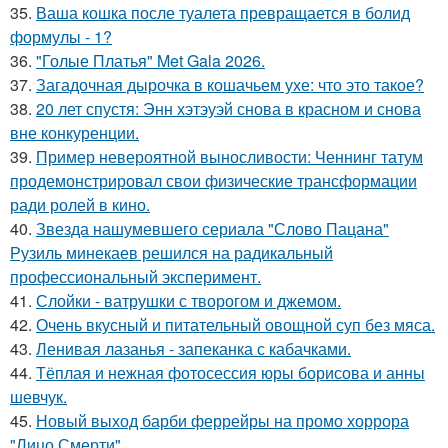
35.
Ваша кошка после туалета превращается в болид
формулы - 1?
36.
"Голые Платья" Met Gala 2026.
37.
Загадочная дырочка в кошачьем ухе: что это такое?
38.
20 лет спустя: Энн хэтэуэй снова в красном и снова
вне конкуренции.
39.
Пример невероятной выносливости: Ченнинг татум
продемонстрировал свои физические трансформации
ради ролей в кино.
40.
Звезда нашумевшего сериала "Слово Пацана"
Рузиль минекаев решился на радикальный
профессиональный эксперимент.
41.
Слойки - ватрушки с творогом и джемом.
42.
Очень вкусный и питательный овощной суп без мяса.
43.
Ленивая лазанья - запеканка с кабачками.
44.
Тёплая и нежная фотосессия юры борисова и анны
шевчук.
45.
Новый выход барби феррейры на промо хоррора
"Лицо Смерти".