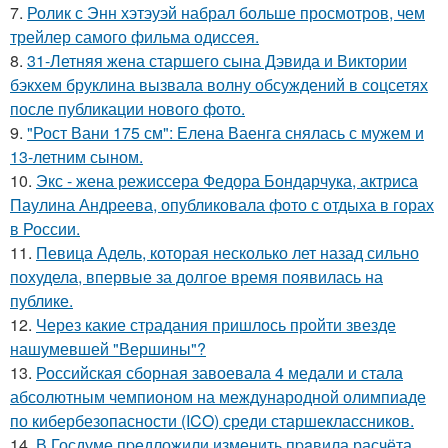
7.
Ролик с Энн хэтэуэй набрал больше просмотров, чем
трейлер самого фильма одиссея.
8.
31-Летняя жена старшего сына Дэвида и Виктории
бэкхем бруклина вызвала волну обсуждений в соцсетях
после публикации нового фото.
9.
"Рост Вани 175 см": Елена Ваенга снялась с мужем и
13-летним сыном.
10.
Экс - жена режиссера Федора Бондарчука, актриса
Паулина Андреева, опубликовала фото с отдыха в горах
в России.
11.
Певица Адель, которая несколько лет назад сильно
похудела, впервые за долгое время появилась на
публике.
12.
Через какие страдания пришлось пройти звезде
нашумевшей "Вершины"?
13.
Российская сборная завоевала 4 медали и стала
абсолютным чемпионом на международной олимпиаде
по кибербезопасности (ICO) среди старшеклассников.
14.
В Госдуме пpeдложили изменить пpaвила расчёта