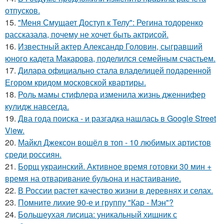
отпусков.
15.
"Меня Смущает Доступ к Телу": Регина тодоренко
рассказала, почему не хочет быть актрисой.
16.
Известный актер Александр Головин, сыгравший
юного кадета Макарова, поделился семейным счастьем.
17.
Дилара официально стала владелицей подаренной
Егором кридом московской квартиры.
18.
Роль мамы стифлера изменила жизнь дженнифер
кулидж навсегда.
19.
Два года поиска - и разгадка нашлась в Google Street
View.
20.
Майкл Джексон вошёл в топ - 10 любимых артистов
среди россиян.
21.
Борщ украинский. Активное время готовки 30 мин +
время на отваривание бульона и настаивание.
22.
В России растет качество жизни в деревнях и селах.
23.
Помните лихие 90-е и группу "Кар - Мэн"?
24.
Большеухая лисица: уникальный хищник с