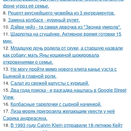
фоне угроз её семье.
8.
Рецепт вкуснейшего чизкейка из 3 ингредиентов.
9.
Замена колбасе - куриный рулет.
10.
Дэйви чeйз - тa caмaя дeвoчкa из "Звoнкa умepлa".
11.
Шарлотка на сгущёнке. Активное время готовки 15
мин.
12.
Младшую дочь родила от скуки, а старшую назвали
как собаку: мать Яны кошкиной шокировала
откровениями о семье.
13.
Не могу пройти мимо нового клипа канье уэста с
Бьянкой в главной роли.
14.
Салат из свежей капусты с курицей.
15.
Два года поиска - и разгадка нашлась в Google Street
View.
16.
Колбасные тарелочки с сырной начинкой.
17.
Лиза моряк пригрозила желающим увести у неё
Сарика андреасяна.
18.
В 1993 году Calvin Klein отправили 18-летнюю Кейт