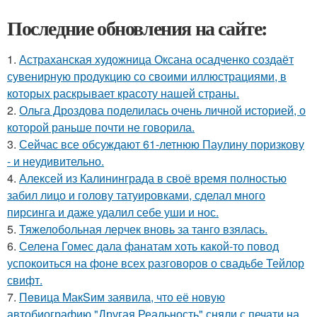
Последние обновления на сайте:
1.
Астраханская художница Оксана осадченко создаёт
сувенирную продукцию со своими иллюстрациями, в
которых раскрывает красоту нашей страны.
2.
Ольга Дроздова поделилась очень личной историей, о
которой раньше почти не говорила.
3.
Сейчас все обсуждают 61-летнюю Паулину поризкову
- и неудивительно.
4.
Алексей из Калининграда в своё время полностью
забил лицо и голову татуировками, сделал много
пирсинга и даже удалил себе уши и нос.
5.
Тяжелобольная лерчек вновь за танго взялась.
6.
Селена Гомес дала фанатам хоть какой-то повод
успокоиться на фоне всех разговоров о свадьбе Тейлор
свифт.
7.
Пeвица MакSим заявила, что её новую
автобиографию "Другая Реальность" сняли с печати на