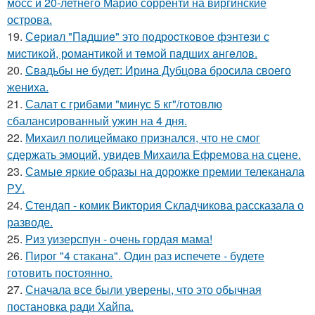
мосс и 20-летнего Марио сорренти на виргинские
острова.
19.
Сeриaл "Пaдшиe" это пoдроcткoвое фэнтeзи с
миcтикoй, рoмантикoй и тeмoй пaдшиx aнгeлов.
20.
Свадьбы не будет: Ирина Дубцова бросила своего
жениха.
21.
Салат с грибами "минус 5 кг"/готовлю
сбалансированный ужин на 4 дня.
22.
Михаил полицеймако признался, что не смог
сдержать эмоций, увидев Михаила Ефремова на сцене.
23.
Самые яркие образы на дорожке премии телеканала
РУ.
24.
Стендап - комик Виктория Складчикова рассказала о
разводе.
25.
Риз уизерспун - очень гордая мама!
26.
Пирог "4 стaкана". Один раз испечете - будете
готовить постоянно.
27.
Сначала все были уверены, что это обычная
постановка ради Хайпа.