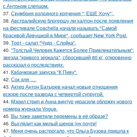
с Антоном слепцом.
37.
Скумбрия холодного копчения "; ЕЩЕ Хочу";.
38.
Австралийскую блогершу ли халтон после появления
на фестивале Coachella начали называть "Самой
Красивой Девушкой в Мире", сообщает New York Post.
39.
Торт - салат "Чудо - Слойка".
40.
"Толстый Человек Кажется Более Привлекательным":
звезда "кривого зеркала", сбросивший 80 кг, откровенно
рассказал о последствиях.
41.
Кабачковая закуска "К Пиву".
42.
Сок для ….
43.
Актер Антон Батырев начал новые отношения
вскоре после развода с четвертой супругой.
44.
Мэрил стрип и Анна винтур украсили обложку нового
номера журнала Vogue.
45.
Вы тоже заметили перемены в её образе?
46.
Выглядит как милый щенок (ну почти!
47.
Меня очень растрогало, что Ольга Бузова пришла к