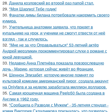
28.
Данила козловский во второй раз папой стал.
29.
"Моя Шарлиз! Тебе годик!
30.
Фанатки димы билана потребовали накормить своего
кумира.
31.
Учительница анатомии заявила, что придет в
купальнике на урок, и ученики не смогут отвести от неё
взгляд - так и случилось.
32.
"Мне не за что Оправдываться" 53-летний актёр
Андрей мерзликин прокомментировал слухи о романе с
юной девушкой.
33.
Недавно Анна Плетнёва показала повзрослевшую
дочь - Марию, которая сейчас живёт во Франции.
34.
Шеннон Элизабет, которую многие помнят по
культовой комедии американский пирог, создала аккаунт
на Onlyfans и за неделю заработала миллион долларов.
35.
Самая крошечная машинa Peelp50 была созданa в
Англии в 1962 году.
36.
"Сообщила о Разводе с Мужем" - 35-летняя стендап -
комик Виктория Складчикова призналась, что развелась