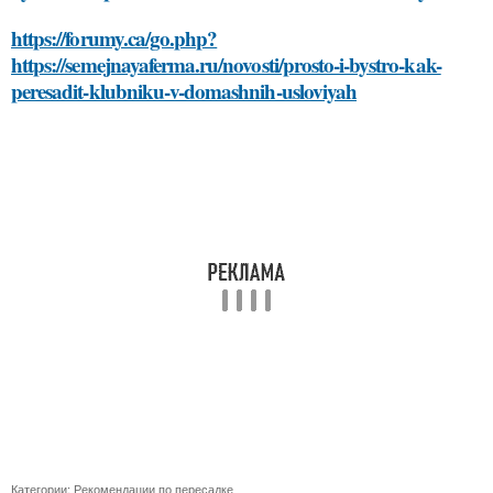
https://forumy.ca/go.php?
https://semejnayaferma.ru/novosti/prosto-i-bystro-kak-
peresadit-klubniku-v-domashnih-usloviyah
Категории:
Рекомендации по пересадке