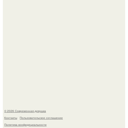
Луис Мигель и Мэрайя Кэри - одна из самых элегантных
и обсуждаемых пар конца 90-х.
Настя Макаревич и её бывший супруг поженились на
борту круизного лайнера.
© 2026 Современная девушка
Контакты
Пользовательское соглашение
Политика конфидециальности