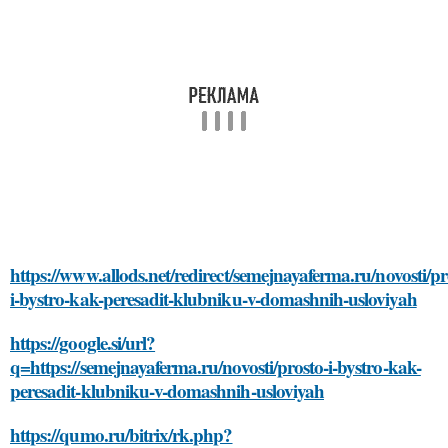
https://www.allods.net/redirect/semejnayaferma.ru/novosti/pr
i-bystro-kak-peresadit-klubniku-v-domashnih-usloviyah
https://google.si/url?
q=https://semejnayaferma.ru/novosti/prosto-i-bystro-kak-
peresadit-klubniku-v-domashnih-usloviyah
https://qumo.ru/bitrix/rk.php?