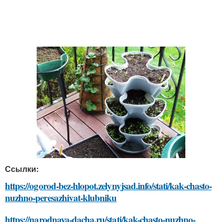
Ссылки:
https://ogorod-bez-hlopot.zelynyjsad.info/stati/kak-chasto-
nuzhno-peresazhivat-klubniku
https://narodnaya-dacha.ru/stati/kak-chasto-nuzhno-