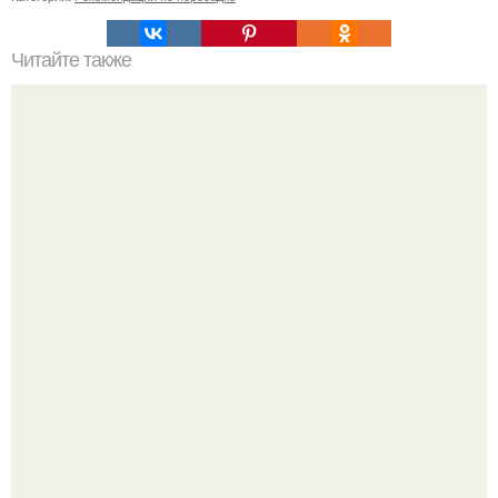
Читайте также
Как выбрать правильную подкову для интерьера
По словам эксперта воз, у мужчин с образованной и
мудрой супругой вероятность скоропостижной смерти
якобы на 46% ниже.