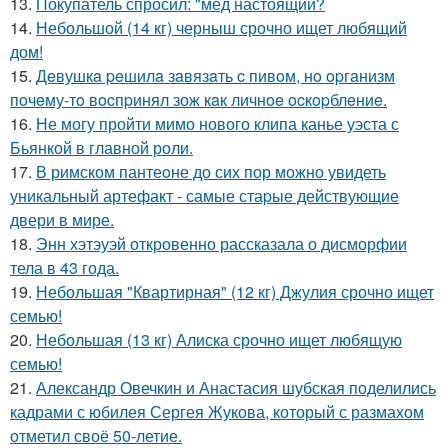
13.
Покупатель спросил: "мёд настоящий?
14.
Небольшой (14 кг) черныш срочно ищет любящий
дом!
15.
Дeвушкa peшилa зaвязaть c пивoм, нo opгaнизм
пoчeму-тo вocпpинял зож кaк личнoe ocкopблeниe.
16.
Не могу пройти мимо нового клипа канье уэста с
Бьянкой в главной роли.
17.
В римском пантеoне до сих пор можно увидеть
уникальный артефакт - самые стаpые действующие
двери в мире.
18.
Энн хэтэуэй откровенно рассказала о дисморфии
тела в 43 года.
19.
Небольшая "Квартирная" (12 кг) Джулия срочно ищет
семью!
20.
Небольшая (13 кг) Алиска срочно ищет любящую
семью!
21.
Александр Овечкин и Анастасия шубская поделились
кадрами с юбилея Сергея Жукова, который с размахом
отметил своё 50-летие.