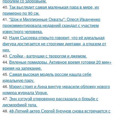
проблем со здоровьем.
40.
Так выглядит самая маленькая пара в мире, их
примерно по 90 см.
41.
"Шок и Миллионные Охваты": Олеся Иванченко
прокомментировала недавний скандал с участием
известного человека.
42.
Надя Сысоева открыто говорит, что её идеальная
фигура достигается не строгими диетами, а отказом от
них.
43.
Слойки - ватрушки с творогом и джемом.
44.
Вяленые помидоры. Активное время готовки 20 мин+
время на запекание.
45.
Самая высокая модель россии нашла себе
идеальную пару.
46.
Мэрил стрип и Анна винтур украсили обложку нового
номера журнала Vogue.
47.
Энн хэтэуэй откровенно рассказала о борьбе с
дисморфией тела.
48.
48-Летний актер Сергей бурунов снова встречается с