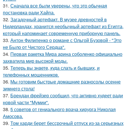
31.
Сначала все были уверены, что это обычная
постановка ради Хайпа.
32.
Загадочный артефакт. В музее древностей в
Нидерландах, хранится необычный артефакт из Египта,
который напоминает современную приборную панель.
33.
Антон Филипенко о романе с Ольгой Бузовой - "Это
не Было от Чистого Сердца".
34.
Первая ракетка Мира арина соболенко официально
захватила мир высокой моды.
35.
Теперь вы знaетe, куда слать и бывших, и
телeфонныx мошенников.
36.
Мы готовим быстрые домашние разносолы осенне
зимнего стола!
37.
Брендан фрейзер сообщил, что активно худеет ради
новой части "Мумии".
38.
5 советов от гениального врача хирурга Николая
Амосова.
39.
Том харди берет бессрочный отпуск из-за серьезных