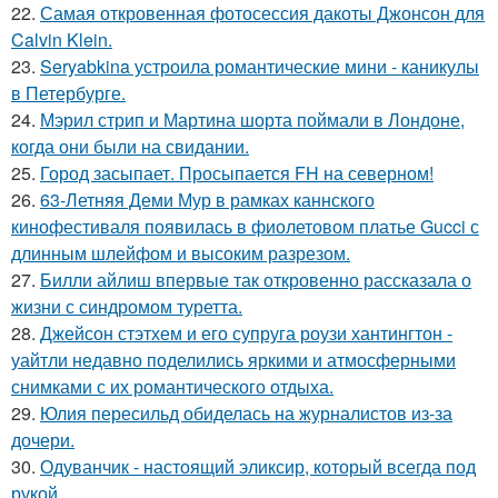
22.
Самая откровенная фотосессия дакоты Джонсон для
Calvin Klein.
23.
Seryabkina устроила романтические мини - каникулы
в Петербурге.
24.
Мэрил стрип и Мартина шорта поймали в Лондоне,
когда они были на свидании.
25.
Город засыпает. Просыпается FH на северном!
26.
63-Летняя Деми Мур в рамках каннского
кинофестиваля появилась в фиолетовом платье Gucci с
длинным шлейфом и высоким разрезом.
27.
Билли айлиш впервые так откровенно рассказала о
жизни с синдромом туретта.
28.
Джейсон стэтхем и его супруга роузи хантингтон -
уайтли недавно поделились яркими и атмосферными
снимками с их романтического отдыха.
29.
Юлия пересильд обиделась на журналистов из-за
дочери.
30.
Одуванчик - настоящий эликсир, который всегда под
рукой.