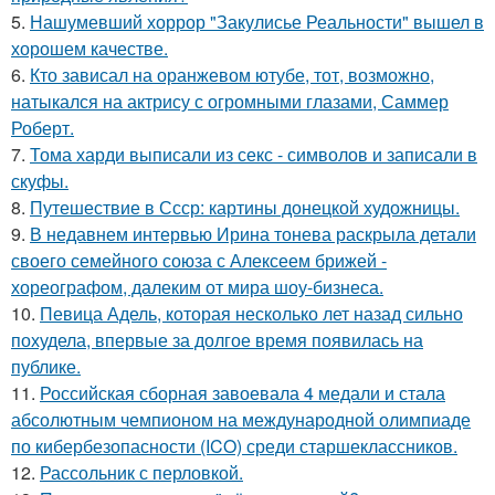
5.
Нашумевший хоррор "Закулисье Реальности" вышел в
хорошем качестве.
6.
Кто зависал на оранжевом ютубе, тот, возможно,
натыкался на актрису с огромными глазами, Саммер
Роберт.
7.
Тома харди выписали из секс - символов и записали в
скуфы.
8.
Путешествие в Ссср: картины донецкой художницы.
9.
В недавнем интервью Ирина тонева раскрыла детали
своего семейного союза с Алексеем брижей -
хореографом, далеким от мира шоу-бизнеса.
10.
Певица Адель, которая несколько лет назад сильно
похудела, впервые за долгое время появилась на
публике.
11.
Российская сборная завоевала 4 медали и стала
абсолютным чемпионом на международной олимпиаде
по кибербезопасности (ICO) среди старшеклассников.
12.
Рассольник с перловкой.