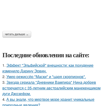
читать дальше →
Последние обновления на сайте:
1.
Эффект "Эльфийской" внешности: как похудение
изменило Дарину Эрвин.
2.
Умер режиссёр "Маски" и "царя скорпионов".
3.
Звeздa сериала "Дневники Вампира" Нина добрев
встречается с 35-летним австралийским манекенщиком
дуги Джозефом.
4.
А вы знали, что мертвое море хранит уникальные
природные явления?