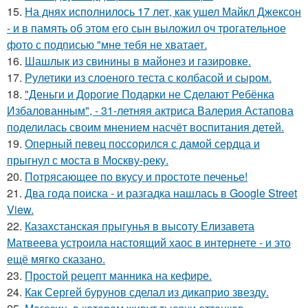
15.
На днях исполнилось 17 лет, как ушел Майкл Джексон
- и в память об этом его сын выложил оч трогательное
фото с подписью "мне тебя не хватает.
16.
Шашлык из свинины в майонез и газировке.
17.
Рулетики из слоеного теста с колбасой и сыром.
18.
"Деньги и Дорогие Подарки не Сделают Ребёнка
Избалованным", - 31-летняя актриса Валерия Астапова
поделилась своим мнением насчёт воспитания детей.
19.
Оперный певец поссорился с дамой сердца и
прыгнул с моста в Москву-реку.
20.
Потрясающее по вкусу и простоте печенье!
21.
Два года поиска - и разгадка нашлась в Google Street
View.
22.
Казахстанская прыгунья в высоту Елизавета
Матвеева устроила настоящий хаос в интернете - и это
ещё мягко сказано.
23.
Простой рецепт манника на кефире.
24.
Как Сергей бурунов сделал из дикаприо звезду.