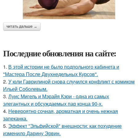
читать дальше →
Последние обновления на сайте:
1.
В этой истории не было подпольного кабинета и
"Мастера После Двухнедельных Курсов".
2.
У юли Гаврилиной снова случился конфликт с комиком
Ильей Соболевым.
3.
Луис Мигель и Мэрайя Кэри - одна из самых
элегантных и обсуждаемых пар конца 90-х.
4.
Невероятно сочная, ароматная и очень нежная
запеканка.
5.
Эффект "Эльфийской" внешности: как похудение
изменило Дарину Эрвин.