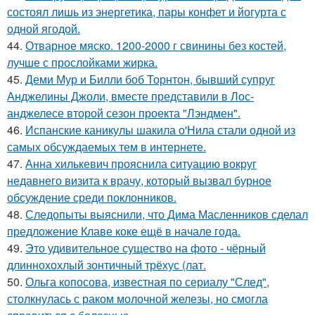
состоял лишь из энергетика, пары конфет и йогурта с
одной ягодой.
44.
Отварное мяско. 1200-2000 г свинины без костей,
лучше с прослойками жирка.
45.
Деми Мур и Билли боб Торнтон, бывший супруг
Анджелины Джоли, вместе представили в Лос-
анджелесе второй сезон проекта "Лэндмен".
46.
Испанские каникулы шакила о'Нила стали одной из
самых обсуждаемых тем в интернете.
47.
Анна хилькевич прояснила ситуацию вокруг
недавнего визита к врачу, который вызвал бурное
обсуждение среди поклонников.
48.
Следопыты выяснили, что Дима Масленников сделал
предложение Клаве коке ещё в начале года.
49.
Это удивительное существо на фото - чёрный
длиннохохлый зонтичный трёхус (лат.
50.
Ольга копосова, известная по сериалу "След",
столкнулась с раком молочной железы, но смогла