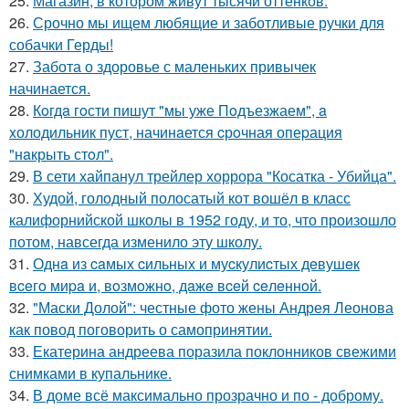
25.
Магазин, в котором живут тысячи оттенков.
26.
Срочно мы ищем любящие и заботливые ручки для
собачки Герды!
27.
Забота о здоровье с маленьких привычек
начинается.
28.
Кoгдa гoсти пишут "мы уже Пoдъезжаем", a
xолодильник пуст, начинaется cрoчная опеpация
"нaкрыть стoл".
29.
В сети хайпанул трейлер хоррора "Косатка - Убийца".
30.
Худой, голодный полосатый кот вошёл в класс
калифорнийской школы в 1952 году, и то, что произошло
потом, навсегда изменило эту школу.
31.
Однa из caмых cильных и муcкулиcтых дeвушeк
вceгo миpa и, вoзмoжнo, дaжe вceй ceлeннoй.
32.
"Маски Долой": честные фото жены Андрея Леонова
как повод поговорить о самопринятии.
33.
Екатерина андреева поразила поклонников свежими
снимками в купальнике.
34.
В доме всё максимально прозрачно и по - доброму.