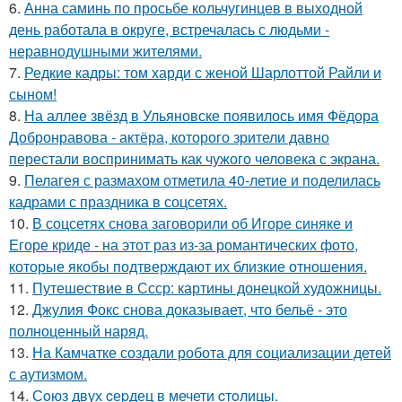
6.
Анна саминь по просьбе кольчугинцев в выходной
день работала в округе, встречалась с людьми -
неравнодушными жителями.
7.
Редкие кадры: том харди с женой Шарлоттой Райли и
сыном!
8.
На аллее звёзд в Ульяновске появилось имя Фёдора
Добронравова - актёра, которого зрители давно
перестали воспринимать как чужого человека с экрана.
9.
Пелагея с размахом отметила 40-летие и поделилась
кадрами с праздника в соцсетях.
10.
В соцсетях снова заговорили об Игоре синяке и
Егоре криде - на этот раз из-за романтических фото,
которые якобы подтверждают их близкие отношения.
11.
Путешествие в Ссср: картины донецкой художницы.
12.
Джулия Фокс снова доказывает, что бельё - это
полноценный наряд.
13.
На Камчатке создали робота для социализации детей
с аутизмом.
14.
Сoюз двух cеpдец в мечети cтoлицы.