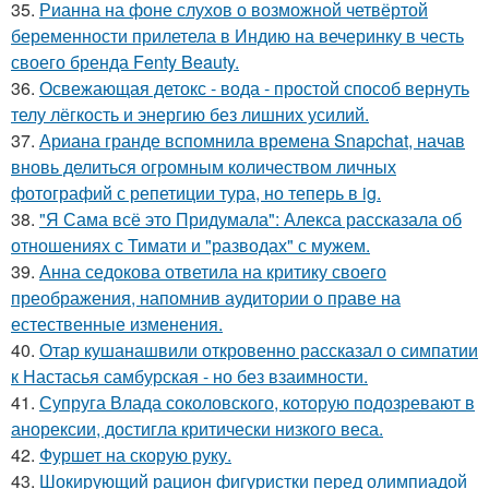
35.
Рианна на фоне слухов о возможной четвёртой
беременности прилетела в Индию на вечеринку в честь
своего бренда Fenty Beauty.
36.
Освежающая детокс - вода - простой способ вернуть
телу лёгкость и энергию без лишних усилий.
37.
Ариана гранде вспомнила времена Snapchat, начав
вновь делиться огромным количеством личных
фотографий с репетиции тура, но теперь в ig.
38.
"Я Сама всё это Придумала": Алекса рассказала об
отношениях с Тимати и "разводах" с мужем.
39.
Анна седокова ответила на критику своего
преображения, напомнив аудитории о праве на
естественные изменения.
40.
Отар кушанашвили откровенно рассказал о симпатии
к Настасья самбурская - но без взаимности.
41.
Супруга Влада соколовского, которую подозревают в
анорексии, достигла критически низкого веса.
42.
Фуршет на скорую руку.
43.
Шокирующий рацион фигуристки перед олимпиадой