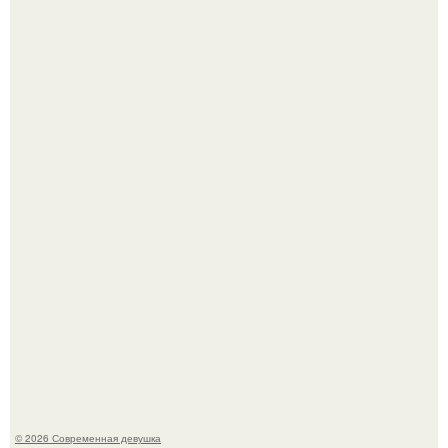
Сергей Лазарев купил квартиру в Майами за 1 миллион
долларов.
Приготовь ПП лепешку с сыром и творогом.
© 2026 Современная девушка