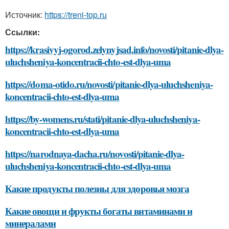
Источник:
https://treni-top.ru
Ссылки:
https://krasivyj-ogorod.zelynyjsad.info/novosti/pitanie-dlya-
uluchsheniya-koncentracii-chto-est-dlya-uma
https://doma-otido.ru/novosti/pitanie-dlya-uluchsheniya-
koncentracii-chto-est-dlya-uma
https://by-womens.ru/stati/pitanie-dlya-uluchsheniya-
koncentracii-chto-est-dlya-uma
https://narodnaya-dacha.ru/novosti/pitanie-dlya-
uluchsheniya-koncentracii-chto-est-dlya-uma
Какие продукты полезны для здоровья мозга
Какие овощи и фрукты богаты витаминами и
минералами