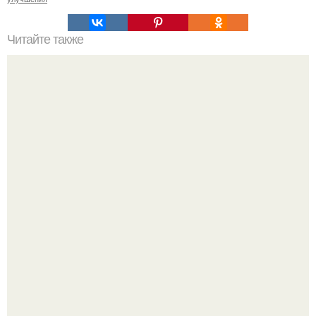
Читайте также
Какие последствия для здоровья людей может иметь
воздействие асбеста
Один случайный снимок за несколько дней весь
интернет облетел.