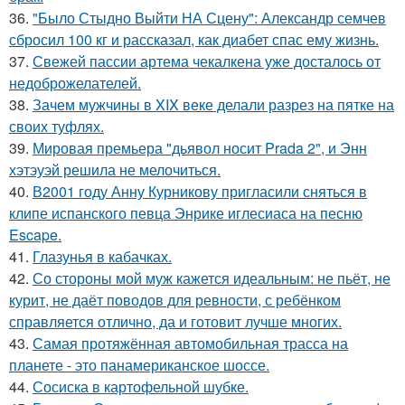
36.
"Было Стыдно Выйти НА Сцену": Александр семчев
сбросил 100 кг и рассказал, как диабет спас ему жизнь.
37.
Свежей пассии артема чекалкена уже досталось от
недоброжелателей.
38.
Зачем мужчины в XIX веке делали разрез на пятке на
своих туфлях.
39.
Мировая премьера "дьявол носит Prada 2", и Энн
хэтэуэй решила не мелочиться.
40.
В2001 году Анну Курникову пригласили сняться в
клипе испанского певца Энрике иглесиаса на песню
Escape.
41.
Глазунья в кабачках.
42.
Со стороны мой муж кажется идеальным: не пьёт, не
курит, не даёт поводов для ревности, с ребёнком
справляется отлично, да и готовит лучше многих.
43.
Самая протяжённая автомобильная трасса на
планете - это панамериканское шоссе.
44.
Сосиска в картофельной шубке.