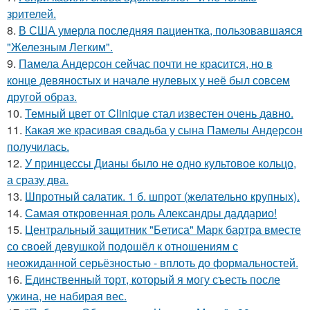
зрителей.
8.
В США умерла последняя пациентка, пользовавшаяся
"Железным Легким".
9.
Памела Андерсон сейчас почти не красится, но в
конце девяностых и начале нулевых у неё был совсем
другой образ.
10.
Темный цвет от Clinique стал известен очень давно.
11.
Какая же красивая свадьба у сына Памелы Андерсон
получилась.
12.
У принцессы Дианы было не одно культовое кольцо,
а сразу два.
13.
Шпротный салатик. 1 б. шпрот (желательно крупных).
14.
Самая откровенная роль Александры даддарио!
15.
Центральный защитник "Бетиса" Марк бартра вместе
со своей девушкой подошёл к отношениям с
неожиданной серьёзностью - вплоть до формальностей.
16.
Единственный торт, который я могу съесть после
ужина, не набирая вес.