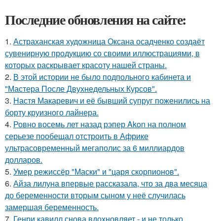
Последние обновления на сайте:
1.
Астраханская художница Оксана осадченко создаёт
сувенирную продукцию со своими иллюстрациями, в
которых раскрывает красоту нашей страны.
2.
В этой истории не было подпольного кабинета и
"Мастера После Двухнедельных Курсов".
3.
Настя Макаревич и её бывший супруг поженились на
борту круизного лайнера.
4.
Ровно восемь лет назад рэпер Akon на полном
серьезе пообещал отстроить в Африке
ультрасовременный мегаполис за 6 миллиардов
долларов.
5.
Умер режиссёр "Маски" и "царя скорпионов".
6.
Айза лилуна впервые рассказала, что за два месяца
до беременности вторым сыном у неё случилась
замершая беременность.
7.
Генри кавилл снова вдохновляет - и не только