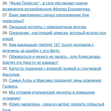
26.
"Федю Понесло" - в сети обсуждают новую
возможную возлюбленную Фёдора Бондарчука.
27.
Ваня дмитриенко сделал предложение Ане
пересильд?
28.
Овощные котлеты с невероятным вкусом.
29.
Одуванчик - настоящий эликсир, который всегда под
рукой.
30.
Ким кардашьян требует 167 тысяч долларов с
мужчины за ошибку с его фото.
31.
Обжираться и ничего не делать - для Александры
бортич это просто не вариант!
32.
Капуста тушенная с куриной грудкой и стручковой
фасолью.
33.
Семья Аллы и Максима празднует день рождения
Галкина.
34.
Мы готовим итальянские десерты в домашних
условиях!
35.
Юлия гаврилина - одна из актрис проекта открытый
брак.