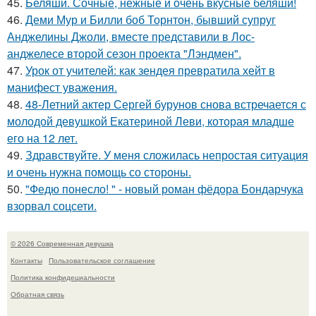
45.
Беляши. Сочные, нежные и очень вкусные беляши!
46.
Деми Мур и Билли боб Торнтон, бывший супруг
Анджелины Джоли, вместе представили в Лос-
анджелесе второй сезон проекта "Лэндмен".
47.
Урок от учителей: как зендея превратила хейт в
манифест уважения.
48.
48-Летний актер Сергей бурунов снова встречается с
молодой девушкой Екатериной Леви, которая младше
его на 12 лет.
49.
Здравствуйте. У меня сложилась непростая ситуация
и очень нужна помощь со стороны.
50.
"Федю понесло! " - новый роман фёдора Бондарчука
взорвал соцсети.
© 2026 Современная девушка
Контакты
Пользовательское соглашение
Политика конфидециальности
Обратная связь