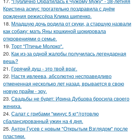
17.
"Публично Обратилась к Чужому Мужу" - 38-летняя
Кристина асмус трогательно поздравила с днём
рождения режиссёра Клима шипенко.
18.
Младшую дочь родила от скуки, а старшую назвали
как собаку: мать Яны кошкиной шокировала
откровениями о семье.
19.
Торт "Птичье Молоко".
20.
Как из-за одной жалобы получилась легендарная
вещь?
21.
Горячий душ - это твой враг.
22.
Настя ивлеева, абсолютно несправедливо
отмененная несколько лет назад, врывается в свою
новую прайм - эру.
23.
Свадьбы не будет: Ирина Дубцова бросила своего
жениха.
24.
Салат с грибами "минус 5 кг"/готовлю
сбалансированный ужин на 4 дня.
25.
Антон Гусев с новым "Открытым Взглядом" после
пластики.