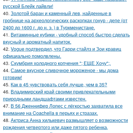
русской Блейк лайвли!
40.
Золотой баран и каменный лев, найденные в
гробнице на археологических раскопках гонур - депе (от
2400 до 1600 г. до н. э. ) в Туркменистане.
41.
Витаминные кубики - удобный способ быстро сделать
вкусный и ароматный напиток.
42.
Vogue подтвердил, что Гарри стайлз и Зои кравиц
официально помолвлены.
43.
Скумбрия холодного копчения "; ЕЩЕ Хочу";.
44.
Самое вкусное сливочное мороженое - мы дома
готовим!
45.
Как в 45 чувствовать себя лучше, чем в 35?
46.
Владимирский край своими привлекательными
природными ландшафтами известен.
47.
В 56 Дженнифер Лопес с лёгкостью захватила все
внимание на Coachella в перьях и стразах.
48.
Актриса Анна хилькевич размышляет о возможности
рождения четвертого или даже пятого ребенка,