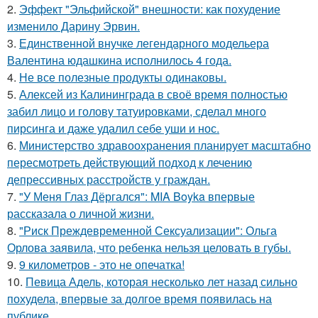
2.
Эффект "Эльфийской" внешности: как похудение
изменило Дарину Эрвин.
3.
Единственной внучке легендарного модельера
Валентина юдашкина исполнилось 4 года.
4.
Не все полезные продукты одинаковы.
5.
Алексей из Калининграда в своё время полностью
забил лицо и голову татуировками, сделал много
пирсинга и даже удалил себе уши и нос.
6.
Министерство здравоохранения планирует масштабно
пересмотреть действующий подход к лечению
депрессивных расстройств у граждан.
7.
"У Меня Глаз Дёргался": MIA Boyka впервые
рассказала о личной жизни.
8.
"Риск Преждевременной Сексуализации": Ольга
Орлова заявила, что ребенка нельзя целовать в губы.
9.
9 километров - это не опечатка!
10.
Певица Адель, которая несколько лет назад сильно
похудела, впервые за долгое время появилась на
публике.