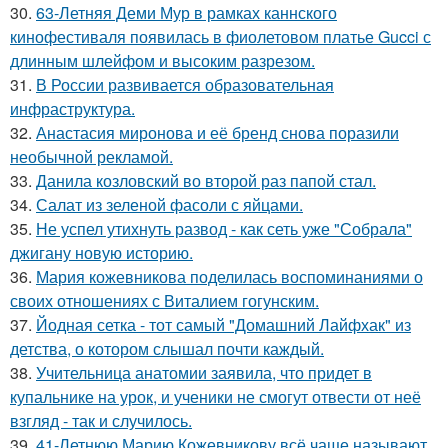
30.
63-Летняя Деми Мур в рамках каннского
кинофестиваля появилась в фиолетовом платье Gucci с
длинным шлейфом и высоким разрезом.
31.
В России развивается образовательная
инфраструктура.
32.
Анастасия миронова и её бренд снова поразили
необычной рекламой.
33.
Данила козловский во второй раз папой стал.
34.
Салат из зеленой фасоли с яйцами.
35.
Не успел утихнуть развод - как сеть уже "Собрала"
джигану новую историю.
36.
Мария кожевникова поделилась воспоминаниями о
своих отношениях с Виталием гогунским.
37.
Йодная сетка - тот самый "Домашний Лайфхак" из
детства, о котором слышал почти каждый.
38.
Учительница анатомии заявила, что придет в
купальнике на урок, и ученики не смогут отвести от неё
взгляд - так и случилось.
39.
41-Летнюю Марию Кожевникову всё чаще называют