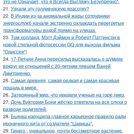
это не Означает, что я Всегда Выгляжу Безупречно".
21.
Узнали эту голливудскую красотку?
22.
В Индии из-за аномальной жары сотрудники
энергослужб начали экстренно охлаждать перегретые
трансформаторы водой прямо на улицах.
23.
Том холланд, Мэтт Дэймон и Роберт Паттинсон в
новой стильной фотосессии GQ для выхода фильма
"Одиссея"!
24.
17-Летняя Анна пересильд высказалась о шумихе
вокруг ее отношений с 20-летним певцом Ваней
Дмитриенко.
25.
Самая древняя, самая редкая и самая красивая
лошадь в мире.
26.
Затерянный мир: что увидели ученые на горе лико.
27.
Дочь Виктории Бони жёстко ответила на все слухи о
разводе родителей.
28.
Бьянка нарушила главное карьерное правило ради
ироничного хита от создателя "Царицы".
29.
Гинкго - уникальное, почти бессмертное растение.