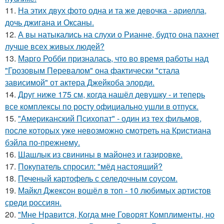
11.
На этих двух фото одна и та же девочка - ариелла,
дочь джигана и Оксаны.
12.
А вы натыкались на слухи о Рианне, будто она пахнет
лучше всех живых людей?
13.
Марго Робби призналась, что во время работы над
"Грозовым Перевалом" она фактически "стала
зависимой" от актера Джейкоба элорди.
14.
Друг ниже 175 см, когда нашёл девушку - и теперь
все комплексы по росту официально ушли в отпуск.
15.
"Американский Психопат" - один из тех фильмов,
после которых уже невозможно смотреть на Кристиана
бэйла по-прежнему.
16.
Шашлык из свинины в майонез и газировке.
17.
Покупатель спросил: "мёд настоящий?
18.
Печеный картофель с селедочным соусом.
19.
Майкл Джексон вошёл в топ - 10 любимых артистов
среди россиян.
20.
"Мне Нравится, Когда мне Говорят Комплименты, но