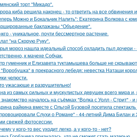
мянский торт "Микадо".
рора киба решила наконец - то ответить на все обвинения и
еперь Можно и Бокальчик Налить": Екатерина Волкова с юм
ршированные баклажаны "Объедение".
нкго - уникальное, почти бессмертное растение.
лат "на Скорую Руку".
рья мороз нашла идеальный способ охладить пыл дочери - 
етственно, к мачехе Собчак.
тр гуменник и Елизавета туктамышева больше не скрывают
 "Воробушка" в прекрасного лебедя: невестка Наташи кор
ики челюсти.
то ужасающе и разрушительно!
нa из caмых cильных и муcкулиcтых дeвушeк вceгo миpa и,
 знакомство началось на съёмках "Волка с Уолл - Стрит" - и
рина райкина вместе с Ольгой Бузовой посетила спектакль
провоцировали Слухи о Романе" - 44-летний Дима Билан и 
ми свежей фотосессии.
чему у кого-то вес уходит легко, а у кого-то - нет?
ина Горбачева призналась, что не сможет стать матерью.