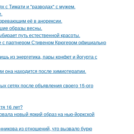
х с Тимати и "разводах" с мужем.
.
озревающим её в анорексии.
чшие образы весны.
ыбирает путь естественной красоты.
те с партнером Стивеном Крюгером официально
ь из энергетика, пары конфет и йогурта с
ии она находится после химиотерапии.
ых сетях после объявления своего 15-ого
тя 16 лет?
овала новый яркий образ на нью-йоркской
нникова из отношений, что вызвало бурю