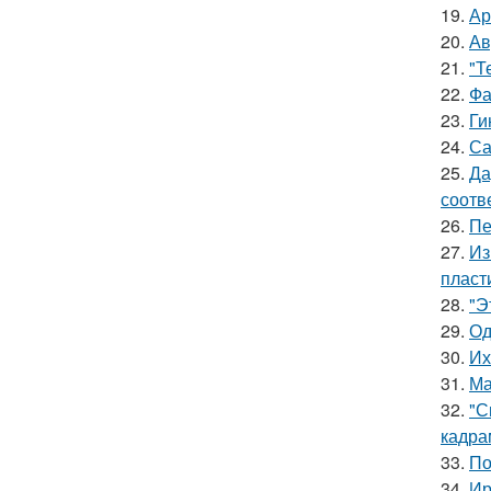
19.
Ар
20.
Ав
21.
"Т
22.
Фа
23.
Ги
24.
Са
25.
Да
соотв
26.
Пе
27.
Из
пласт
28.
"Э
29.
Од
30.
Их
31.
Ма
32.
"С
кадра
33.
По
34.
Ир