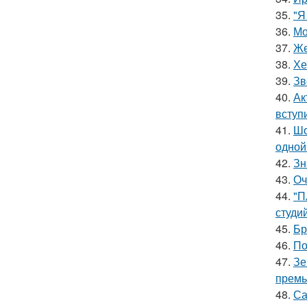
35.
"Я
36.
Мо
37.
Же
38.
Хе
39.
Зв
40.
Ак
вступ
41.
Шо
одной
42.
Зн
43.
Оч
44.
"П
студи
45.
Бр
46.
По
47.
Зе
премь
48.
Са