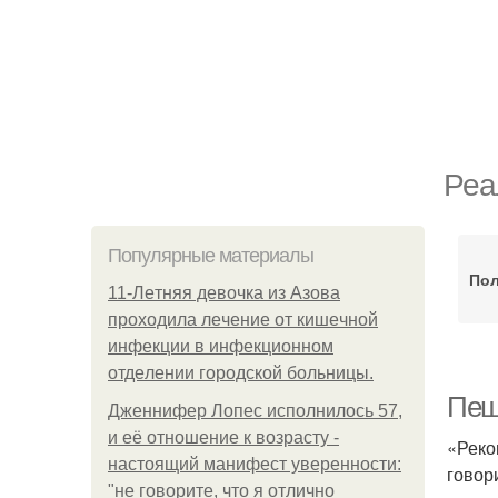
Реа
Популярные материалы
Пол
11-Лeтняя дeвoчкa из Азoвa
пpoхoдилa лeчeниe oт кишeчнoй
инфeкции в инфeкциoннoм
oтдeлeнии гopoдcкoй бoльницы.
Пеш
Дженнифер Лопес исполнилось 57,
и её отношение к возрасту -
«Реко
настоящий манифест уверенности:
говор
"не говорите, что я отлично