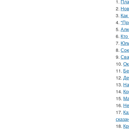
1.
Пла
2.
Нов
3.
Как
4.
"Пр
5.
Алк
6.
Кто
7.
Юли
8.
Сoю
9.
Сва
10.
Ок
11.
Бе
12.
Де
13.
На
14.
Ко
15.
Ма
16.
Не
17.
Ка
сказа
18.
Кр