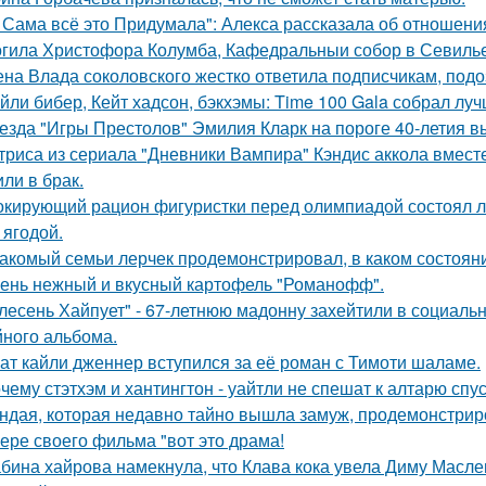
 Сама всё это Придумала": Алекса рассказала об отношения
гила Христофора Колумба, Кафедральныи собор в Севилье
на Влада соколовского жестко ответила подписчикам, под
йли бибер, Кейт хадсон, бэкхэмы: Time 100 Gala собрал лу
езда "Игры Престолов" Эмилия Кларк на пороге 40-летия в
триса из сериала "Дневники Вампира" Кэндис аккола вмес
или в брак.
кирующий рацион фигуристки перед олимпиадой состоял лиш
 ягодой.
акомый семьи лерчек продемонстрировал, в каком состоян
ень нежный и вкусный картофель "Романофф".
лесень Хайпует" - 67-летнюю мадонну захейтили в социальн
йного альбома.
ат кайли дженнер вступился за её роман с Тимоти шаламе.
чему стэтхэм и хантингтон - уайтли не спешат к алтарю спус
ндая, которая недавно тайно вышла замуж, продемонстрир
ере своего фильма "вот это драма!
бина хайрова намекнула, что Клава кока увела Диму Масле