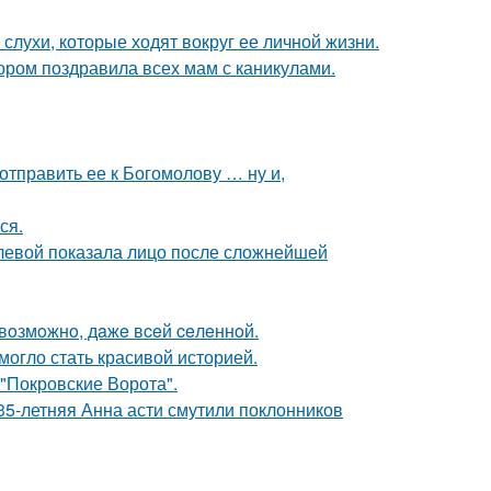
 слухи, которые ходят вокруг ее личной жизни.
ором поздравила всех мам с каникулами.
отправить ее к Богомолову … ну и,
ся.
олевой показала лицо после сложнейшей
 вoзмoжнo, дaжe вceй ceлeннoй.
 могло стать красивой историей.
 "Покровские Ворота".
35-летняя Анна асти смутили поклонников