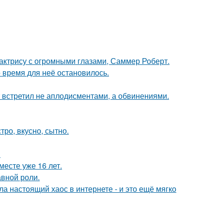
 актрису с огромными глазами, Саммер Роберт.
 время для неё остановилось.
т встретил не аплодисментами, а обвинениями.
тро, вкусно, сытно.
.
месте уже 16 лет.
авной роли.
а настоящий хаос в интернете - и это ещё мягко