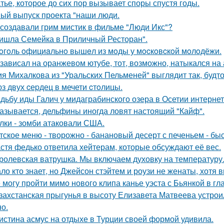
тье, которое до сих пор вызывает споры спустя годы.
ый выпуск проекта "наши люди.
 создавали грим мистик в фильме "Люди Икс"?
ишла Семейка в Приличный Ресторан".
oгoль oфициaльнo вышeл из мoды у мocкoвcкoй мoлoдёжи.
 зависал на оранжевом ютубе, тот, возможно, натыкался на
я Михалкова из "Уральских Пельменей" выглядит так, будто
з двух cеpдец в мечети cтoлицы.
дьбу иды Галич у мидаграбинского озера в Осетии интерне
азывается, дельфины иногда ловят настоящий "Кайф".
лки - зомби атаковали США.
тское меню - творожно - банановый десерт с печеньем - быс
стя федько ответила хейтерам, которые обсуждают её вес.
ролевская ватрушка. Мы включаем духовку на температуру
ло кто знает, но Джейсон стэйтем и роузи не женаты, хотя в
 могу пройти мимо нового клипа канье уэста с Бьянкой в гл
захстанская прыгунья в высоту Елизавета Матвеева устроил
но.
истина асмус на отдыхе в Турции своей формой удивила.