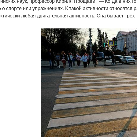
инских наук, профессор Кирилл Прощаев . — Когда в них го
о о спорте или упражнениях. К такой активности относятся р
ктически любая двигательная активность. Она бывает трёх 