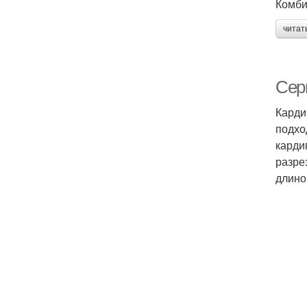
Комби
читат
Серы
Карди
подхо
карди
разре
длино