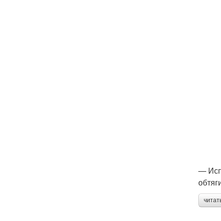
— Исп
обтяг
читат