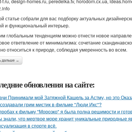
-f.ru, design-homes.ru, peredelka.tv, horodom.cx.ua, ideas.home
.info
ой статье собрали для вас подборку актуальных дизайнерск
й и функциональный интерьер.
им глобальным тенденциям можно отнести новое направлен
овое ответвление от минимализма: сочетание скандинавско
но относиться к природе, соблюдая умеренность во всем.
ь дальше →
ледние обновления на сайте:
ачи Принимали мой Затяжной Кашель за Астму, но это Оказа
 создавали грим мистик в фильме "Люди Икс"?
пробах к фильму "Морозко" я была полна решимости и готов
ы знали, что мертвое море хранит уникальные природные 
 ксуализация в спорте всё.