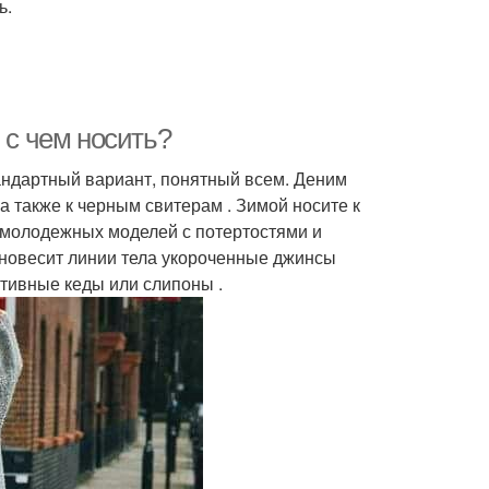
ь.
 с чем носить?
ндартный вариант, понятный всем. Деним
 а также к черным свитерам . Зимой носите к
м молодежных моделей с потертостями и
вновесит линии тела укороченные джинсы
ртивные кеды или слипоны .