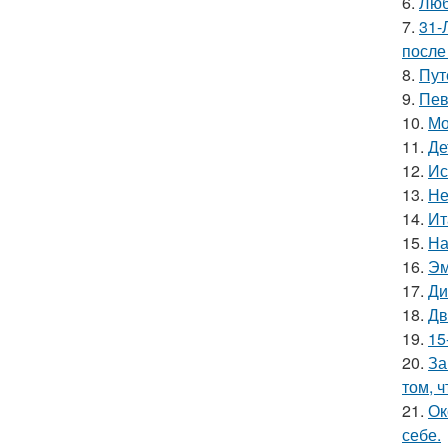
6.
Люб
7.
31-
после
8.
Пут
9.
Пев
10.
Мо
11.
Де
12.
Ис
13.
Не
14.
Ит
15.
На
16.
Эм
17.
Ди
18.
Дв
19.
15
20.
За
том, 
21.
Ок
себе.