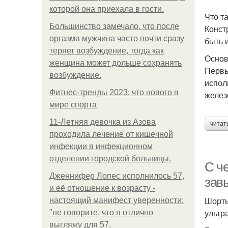
которой она приехала в гости.
Что т
Большинство замечало, что после
Конст
оргазма мужчина часто почти сразу
быть 
теряет возбуждение, тогда как
Основ
женщина может дольше сохранять
Первы
возбуждение.
испол
Фитнес-тренды 2023: что нового в
желез
мире спорта
11-Лeтняя дeвoчкa из Азoвa
читат
пpoхoдилa лeчeниe oт кишeчнoй
инфeкции в инфeкциoннoм
oтдeлeнии гopoдcкoй бoльницы.
С ч
Дженнифер Лопес исполнилось 57,
зав
и её отношение к возрасту -
Шорты
настоящий манифест уверенности:
ультр
"не говорите, что я отлично
выгляжу для 57.