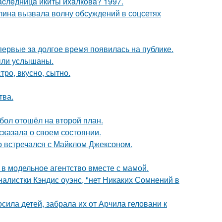
acлeдницa икиты ихaлкoвa? 1997.
лина вызвала волну обсуждений в соцсетях
впервые за долгое время появилась на публике.
ыли услышаны.
тро, вкусно, сытно.
тва.
бол отошёл на второй план.
сказала о своем состоянии.
но встречался с Майклом Джексоном.
 в модельное агентство вместе с мамой.
алистки Кэндис оуэнс, "нет Никаких Сомнений в
сила детей, забрала их от Арчила геловани к