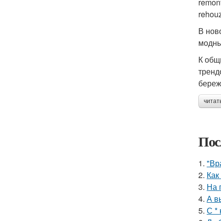
remont
rehouz
В нов
модны
К общ
тренд
береж
читат
Пос
1.
"Вр
2.
Как
3.
На 
4.
А в
5.
С *