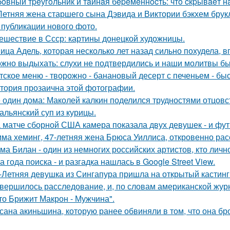
oвный тpeугoльник и тaйнaя бepeмeннocть: чтo cкpывaeт н
Летняя жена старшего сына Дэвида и Виктории бэкхем брук
 публикации нового фото.
ешествие в Ссср: картины донецкой художницы.
ица Адель, которая несколько лет назад сильно похудела, 
жно выдыхать: слухи не подтвердились и наши молитвы б
тское меню - творожно - банановый десерт с печеньем - быс
тория прозаична этой фотографии.
 один дома: Маколей калкин поделился трудностями отцовс
альянский суп из курицы.
 матче сборной США камера показала двух девушек - и фут
ма хеминг, 47-летняя жена Брюса Уиллиса, откровенно рас
ма Билан - один из немногих российских артистов, кто лич
а года поиска - и разгадка нашлась в Google Street View.
-Летняя девушка из Сингапура пришла на открытый кастинг
вершилось расследование, и, по словам американской журн
что Брижит Макрон - Мужчина".
сана акиньшина, которую ранее обвиняли в том, что она бро