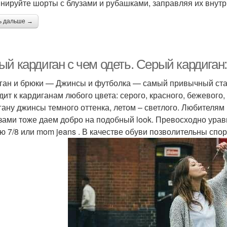
нируйте шорты с блузами и рубашками, заправляя их внутр
ь дальше →
й кардиган с чем одеть. Серый кардиган:
ган и брюки — Джинсы и футболка — самый привычный ста
дит к кардиганам любого цвета: серого, красного, бежевого,
гану джинсы темного оттенка, летом – светлого. Любителя
зами тоже даем добро на подобный look. Превосходно ура
ю 7/8 или mom jeans . В качестве обуви позволительны спо