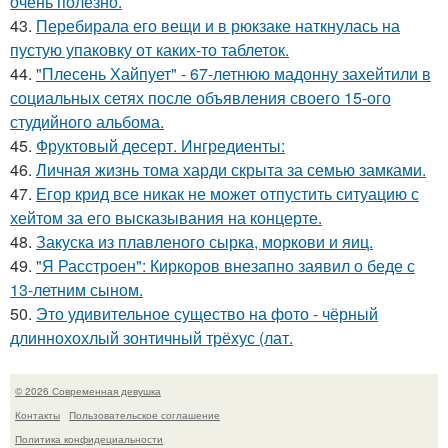
очень полезно.
43.
Перебирала его вещи и в рюкзаке наткнулась на
пустую упаковку от каких-то таблеток.
44.
"Плесень Хайпует" - 67-летнюю мадонну захейтили в
социальных сетях после объявления своего 15-ого
студийного альбома.
45.
Фруктовый десерт. Ингредиенты:
46.
Личная жизнь тома харди скрыта за семью замками.
47.
Егор крид все никак не может отпустить ситуацию с
хейтом за его высказывания на концерте.
48.
Закуска из плавленого сырка, моркови и яиц.
49.
"Я Расстроен": Киркоров внезапно заявил о беде с
13-летним сыном.
50.
Это удивительное существо на фото - чёрный
длиннохохлый зонтичный трёхус (лат.
© 2026 Современная девушка
Контакты
Пользовательское соглашение
Политика конфидециальности