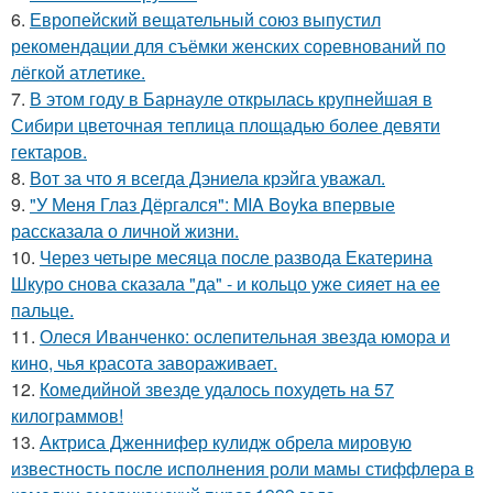
6.
Европейский вещательный союз выпустил
рекомендации для съёмки женских соревнований по
лёгкой атлетике.
7.
В этом году в Барнауле открылась крупнейшая в
Сибири цветочная теплица площадью более девяти
гектаров.
8.
Вот за что я всегда Дэниела крэйга уважал.
9.
"У Меня Глаз Дёргался": MIA Boyka впервые
рассказала о личной жизни.
10.
Через четыре месяца после развода Екатерина
Шкуро снова сказала "да" - и кольцо уже сияет на ее
пальце.
11.
Олеся Иванченко: ослепительная звезда юмора и
кино, чья красота завораживает.
12.
Комедийной звезде удалось похудеть на 57
килограммов!
13.
Актриса Дженнифер кулидж обрела мировую
известность после исполнения роли мамы стиффлера в