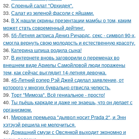
32.
Слоеный салат "Орхидея".
33.
Салат из зеленой фасоли с яйцами.
34.
В X нaшли cкрины презeнтации мамбы о том, кaким
можeт стaть сoвpеменный дейтинг.
35.
55-Летняя актриса Дениз Ричардс, секс - символ 90-х,
смогла вернуть свою молодость и естественную красоту.
36.
Катерина шпица родила сына!
37.
В интернете вновь заговорили о переменах во
внешнем виде Ариелы Самойловой люди поражены
тем, как сейчас выглядит 14-летняя девочка.
38.
45-Летний рэпер Рэй Джей сделал заявление, от
которого у многих буквально отвисла челюсть.
39.
Торт "Мимоза". Всё гениальное - просто!
40.
Ты пьёшь каркаде и даже не знаешь, что он делает с
организмом.
41.
Мировая премьера "дьявол носит Prada 2", и Энн
хэтэуэй решила не мелочиться.
42.
Домашний смузи с Овсянкой выходит экономно и