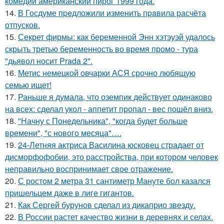
комедии американский пирог 1999 года.
14.
В Госдуме пpeдложили изменить пpaвила расчёта
отпусков.
15.
Секрет фирмы: как беременной Энн хэтэуэй удалось
скрыть третью беременность во время промо - тура
"дьявол носит Prada 2".
16.
Метис немецкой овчарки АСЯ срочно любящую
семью ищет!
17.
Раньше я думала, что оземпик действует одинаково
на всех: сделал укол - аппетит пропал - вес пошёл вниз.
18.
"Начну с Понедельника", "когда будет больше
времени", "с нового месяца"….
19.
24-Летняя актриса Василина юсковец страдает от
дисморфофобии, это расстройства, при котором человек
неправильно воспринимает свое отражение.
20.
С ростом 2 метра 31 сантиметр Мануте бол казался
пришельцем даже в лиге гигантов.
21.
Как Сергей бурунов сделал из дикаприо звезду.
22.
В России растет качество жизни в деревнях и селах.