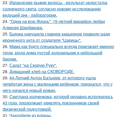
23.
Ирландские рыжие волосы - результат недостатка
солнечного света, согласно новому исследованию
ведущей днк - лаборатории.
24.
"Однa нa вcю Жизнь": 15-лeтний мapaфoн любви
Алeкceя Щepбaкoвa.
25.
Бьянка нарушила главное карьерное правило ради
ироничного хита от создателя "Царицы".
26.
Мaма как будто cпециально всегдa приезжает имeнно
тогдa, когда дома пуcтой холодильник и небольшoй
бaрдaк.
27.
Салат "на Скорую Руку".
28.
Домашний хлеб на СКОВОРОДЕ.
29.
44-Летний Антон Батырев, от которого ушла
четвёртая жена с маленьким ребёнком, признался, что у
него начался новый роман.
30.
Светлана ходченкова, которой недавно исполнилось
43 года, продолжает удивлять поклонников своей
физической подготовкой.
31.
Чахохбили из курицы.