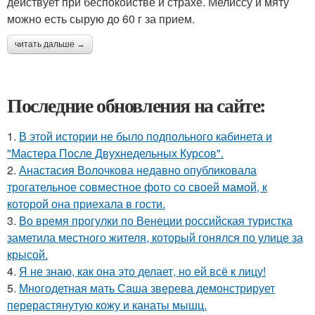
действует при беспокойстве и страхе. Мелиссу и мяту
можно есть сырую до 60 г за прием.
читать дальше →
Последние обновления на сайте:
1.
В этой истории не было подпольного кабинета и
"Мастера После Двухнедельных Курсов".
2.
Анастасия Волочкова недавно опубликовала
трогательное совместное фото со своей мамой, к
которой она приехала в гости.
3.
Во время прогулки по Венеции российская туристка
заметила местного жителя, который гонялся по улице за
крысой.
4.
Я не знаю, как она это делает, но ей всё к лицу!
5.
Многодетная мать Саша зверева демонстрирует
перерастянутую кожу и канаты мышц.