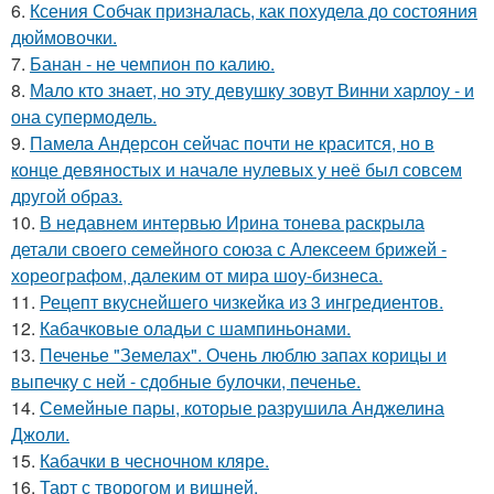
6.
Ксения Собчак призналась, как похудела до состояния
дюймовочки.
7.
Банан - не чемпион по калию.
8.
Мало кто знает, но эту девушку зовут Винни харлоу - и
она супермодель.
9.
Памела Андерсон сейчас почти не красится, но в
конце девяностых и начале нулевых у неё был совсем
другой образ.
10.
В недавнем интервью Ирина тонева раскрыла
детали своего семейного союза с Алексеем брижей -
хореографом, далеким от мира шоу-бизнеса.
11.
Рецепт вкуснейшего чизкейка из 3 ингредиентов.
12.
Кабачковые оладьи с шампиньонами.
13.
Печенье "Земелах". Очень люблю запах корицы и
выпечку с ней - сдобные булочки, печенье.
14.
Семейные пары, которые разрушила Анджелина
Джоли.
15.
Кабачки в чесночном кляре.
16.
Тарт с творогом и вишней.