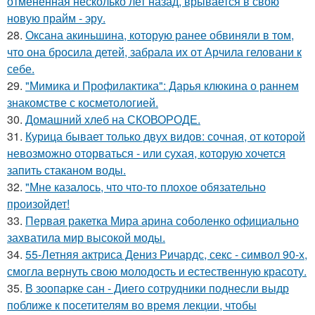
отмененная несколько лет назад, врывается в свою
новую прайм - эру.
28.
Оксана акиньшина, которую ранее обвиняли в том,
что она бросила детей, забрала их от Арчила геловани к
себе.
29.
"Мимика и Профилактика": Дарья клюкина о раннем
знакомстве с косметологией.
30.
Домашний хлеб на СКОВОРОДЕ.
31.
Курица бывает только двух видов: сочная, от которой
невозможно оторваться - или сухая, которую хочется
запить стаканом воды.
32.
"Мне казалось, что что-то плохое обязательно
произойдет!
33.
Первая ракетка Мира арина соболенко официально
захватила мир высокой моды.
34.
55-Летняя актриса Дениз Ричардс, секс - символ 90-х,
смогла вернуть свою молодость и естественную красоту.
35.
В зоопарке сан - Диего сотрудники поднесли выдр
поближе к посетителям во время лекции, чтобы