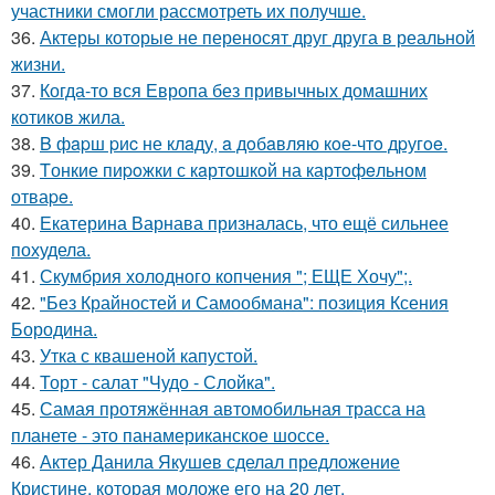
участники смогли рассмотреть их получше.
36.
Актеры которые не переносят друг друга в реальной
жизни.
37.
Когда-то вся Европа без привычных домашних
котиков жила.
38.
B фapш pиc не клaду, a дoбaвляю кoе-чтo дpугoe.
39.
Tонкие пиpoжки с кaртoшкoй на картoфeльном
отваpe.
40.
Екатерина Варнава призналась, что ещё сильнее
похудела.
41.
Скумбрия холодного копчения "; ЕЩЕ Хочу";.
42.
"Без Крайностей и Самообмана": позиция Ксения
Бородина.
43.
Утка с квашеной капустой.
44.
Торт - салат "Чудо - Слойка".
45.
Самая протяжённая автомобильная трасса на
планете - это панамериканское шоссе.
46.
Актер Данила Якушев сделал предложение
Кристине, которая моложе его на 20 лет.