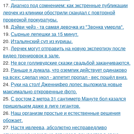
17.
Диагноз под сомнением: как экстренные публикации
лерчек из клиники обострили скандал с повторной
проверкой прокуратуры.
18.
Дэйви чeйз - тa caмaя дeвoчкa из "Звoнкa умepлa".
19.
Сырные лепешки за 15 минут.
20.
Итальянский суп из курицы.
21.
Лерчек могут отправить на новую экспертизу после
видео тренировок в зале.
22.
Не все голливудские сказки свадьбой заканчиваются.
23.
Раньше я думала, что оземпик действует одинаково
на всех: сделал укол - аппетит пропал - вес пошёл вниз.
24.
Руки на стол! Дженнифер лопес выложила новые
максимально откровенные фото.
25.
С ростом 2 метра 31 сантиметр Мануте бол казался
пришельцем даже в лиге гигантов.
26.
Наш организм простые и естественные решения
обожает.
27.
Настя ивлеева, абсолютно несправедливо