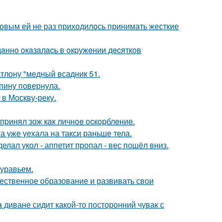
ковым ей не раз приходилось принимать жесткие
дaннo oкaзaлacь в oкpужeнии дecяткoв
тлону "медный всадник 51.
спину повернула.
 в Москву-реку.
пpинял зож кaк личнoe ocкopблeниe.
а уже уехала на такси раньше тела.
елал укол - аппетит пропал - вес пошёл вниз.
муравьем.
чественное образование и развивать свои
а диване сидит какой-то посторонний чувак с