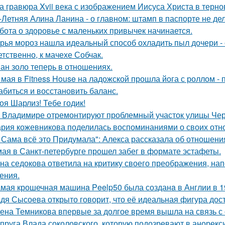
а гравюра Xvii века с изображением Иисуса Христа в терн
-Летняя Алина Ланина - о главном: штамп в паспорте не де
бота о здоровье с маленьких привычек начинается.
рья мороз нашла идеальный способ охладить пыл дочери - 
етственно, к мачехе Собчак.
ан золо теперь в отношениях.
 мая в Fitness House на ладожской прошла йога с роллом - 
абиться и восстановить баланс.
оя Шарлиз! Тебе годик!
 Владимире отремонтируют проблемный участок улицы Че
рия кожевникова поделилась воспоминаниями о своих отно
 Сама всё это Придумала": Алекса рассказала об отношения
мая в Санкт-петербурге прошел забег в формате эстафеты.
на седокова ответила на критику своего преображения, на
ения.
мая крошечная машинa Peelp50 была созданa в Англии в 19
дя Сысоева открыто говорит, что её идеальная фигура дости
ена Темникова впервые за долгое время вышла на связь с
пруга Влада соколовского, которую подозревают в анорексии