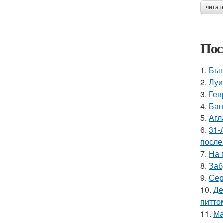
читат
Пос
1.
Быв
2.
Луи
3.
Ген
4.
Бан
5.
Агл
6.
31-
после
7.
На 
8.
Заб
9.
Сер
10.
Де
питто
11.
Ма