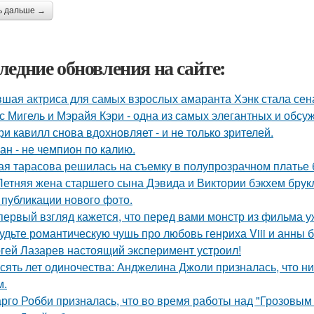
ь дальше →
ледние обновления на сайте:
шая актриса для самых взрослых амаранта Хэнк стала сен
с Мигель и Мэрайя Кэри - одна из самых элегантных и обсу
ри кавилл снова вдохновляет - и не только зрителей.
ан - не чемпион по калию.
ая тарасова решилась на съемку в полупрозрачном платье 
Летняя жена старшего сына Дэвида и Виктории бэкхем брук
 публикации нового фото.
первый взгляд кажется, что перед вами монстр из фильма у
удьте романтическую чушь про любовь генриха Viii и анны 
гей Лазарев настоящий эксперимент устроил!
сять лет одиночества: Анджелина Джоли призналась, что ни
м.
рго Робби призналась, что во время работы над "Грозовым