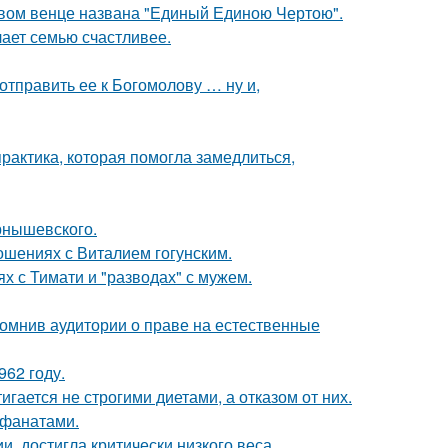
овом венце названа "Единый Единою Чертою".
лает семью счастливее.
отправить ее к Богомолову … ну и,
практика, которая помогла замедлиться,
рнышевского.
шениях с Виталием гогунским.
х с Тимати и "разводах" с мужем.
помнив аудитории о праве на естественные
62 году.
гается не строгими диетами, а отказом от них.
 фанатами.
, достигла критически низкого веса.