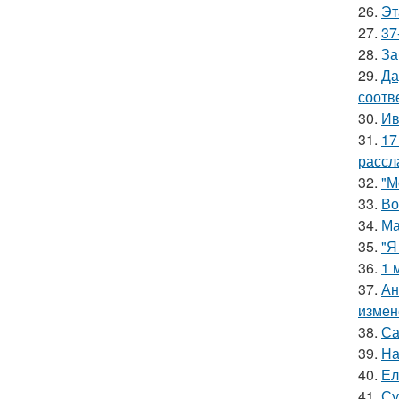
26.
Эт
27.
37
28.
За
29.
Да
соотв
30.
Ив
31.
17
рассл
32.
"М
33.
Во
34.
Ма
35.
"Я
36.
1 
37.
Ан
измен
38.
Са
39.
На
40.
Ел
41.
Су