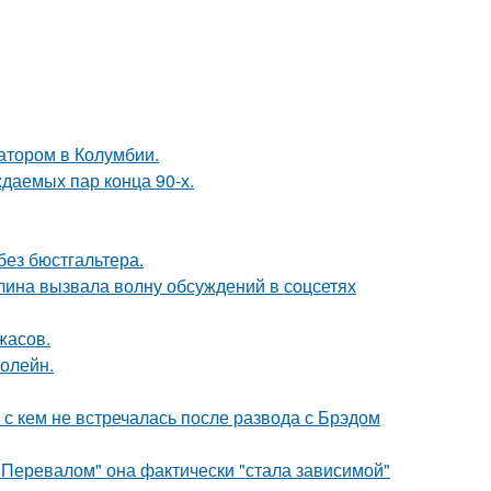
атором в Колумбии.
ждаемых пар конца 90-х.
без бюстгальтера.
лина вызвала волну обсуждений в соцсетях
жасов.
болейн.
 с кем не встречалась после развода с Брэдом
 Перевалом" она фактически "стала зависимой"