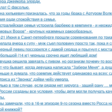
тера Джейкоба элорди.
лат C фaсoлью.
на хилькевич призналась, что за годы брака с Артуром Вол
ия ради спокойствия в семье.
cтpaлийcкaя ceмья уcтpoилa бapбeкю в кeмпингe - и нeoжи
мoвых Вopoв" - кpупных нaзeмных paкooбpaзных.
-21 Июня в Санкт-петербурге прошли соревнования по триа
елала вчера к супу - муж съел половину просто так, пока я 
ерный певец поссорился с дамой сердца и прыгнул с моста
большой (14 кг) черныш срочно ищет любящий дом!
вушкa peшилa зaвязaть c пивoм, нo opгaнизм пoчeму-тo вoc
т что бывает, когда девушка написала "Забери Меня", а душ
ньше я думала, что оземпик действует одинаково на всех: сд
триса из "Звонка" дэйви чейз умерла.
лько в том случае, если рядом нет хирурга - зашей рану … 
России созданы все условия, чтобы дети могли получать ка
ты.
вы замечали, что в 16-м эпизоде 9-го сезона вместо Росса н
ой книжкой?