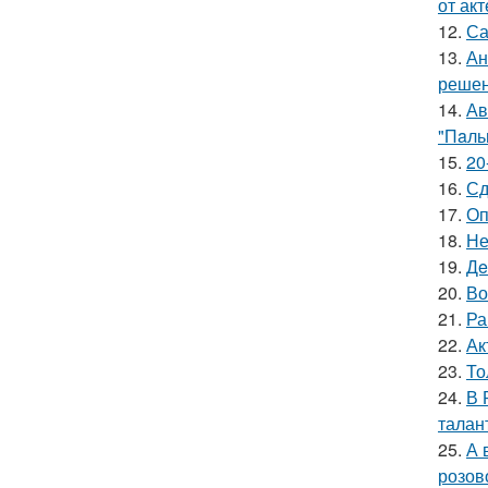
от ак
12.
Са
13.
Ан
решен
14.
Ав
"Пaль
15.
20
16.
Сд
17.
Оп
18.
Не
19.
Дe
20.
Во
21.
Ра
22.
Ак
23.
То
24.
В 
талан
25.
А 
розов