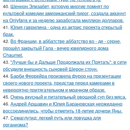
40.
Шеннон Элизабет, которую многие помнят по
культовой комедии американский пирог, создала аккаунт
на Onlyfans и за неделю заработала миллион долларов.
41.
Юлия гаврилина - одна из актрис проекта открытый
брак.
42.
Во Франции, в аббатстве аббатство во - де - серне,
прошёл закрытый Гала - вечер ювелирного дома
Chaumet.
43.
"Лучше бы и Дальше Продолжала их Прятать": в сети
обсудили внешность сыновей Шерон стоун.
44.
Барби Феррейра произвела фурор на презентации
своего нового проекта, представ перед камерами в
невероятно притягательном и мрачном образе.
45.
Очень вкусный и питательный овощной суп без мяса.
46.
Андрей Аршавин и Юлия Барановская неожиданно
воссоединились, чтобы отметить 18-летие дочери Яны.
47.
Семаглутид: легкий путь или ловушка для
организма?