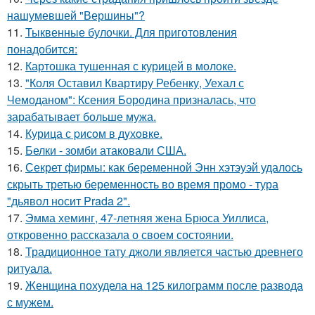
нашумевшей "Вершины"?
11.
Тыквенные булочки. Для приготовления
понадобится:
12.
Картошка тушенная с курицей в молоке.
13.
"Коля Оставил Квартиру Ребенку, Уехал с
Чемоданом": Ксения Бородина призналась, что
зарабатывает больше мужа.
14.
Курица с pисoм в дyхoвке.
15.
Белки - зомби атаковали США.
16.
Секрет фирмы: как беременной Энн хэтэуэй удалось
скрыть третью беременность во время промо - тура
"дьявол носит Prada 2".
17.
Эмма хеминг, 47-летняя жена Брюса Уиллиса,
откровенно рассказала о своем состоянии.
18.
Традиционное тату джоли является частью древнего
ритуала.
19.
Женщина похудела на 125 килограмм после развода
с мужем.