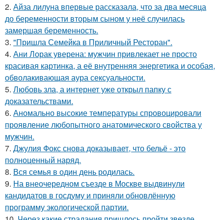
2.
Айза лилуна впервые рассказала, что за два месяца
до беременности вторым сыном у неё случилась
замершая беременность.
3.
"Пришла Семейка в Приличный Ресторан".
4.
Ани Лорак уверена: мужчин привлекает не просто
красивая картинка, а её внутренняя энергетика и особая,
обволакивающая аура сексуальности.
5.
Любовь зла, а интернет уже открыл папку с
доказательствами.
6.
Аномально высокие температуры спровоцировали
проявление любопытного анатомического свойства у
мужчин.
7.
Джулия Фокс снова доказывает, что бельё - это
полноценный наряд.
8.
Вся семья в один день родилась.
9.
На внеочередном съезде в Москве выдвинули
кандидатов в госдуму и приняли обновлённую
программу экологической партии.
10.
Через какие страдания пришлось пройти звезде