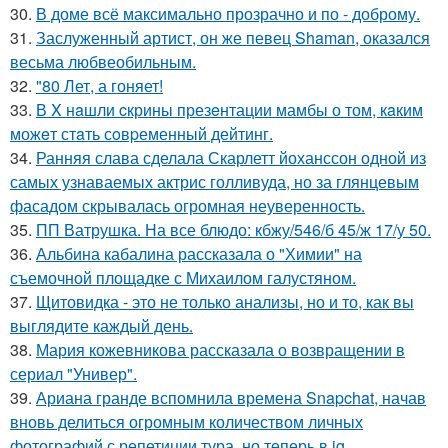
30.
В доме всё максимально прозрачно и по - доброму.
31.
Заслуженный артист, он же певец Shaman, оказался
весьма любвеобильным.
32.
"80 Лет, а гоняет!
33.
В X нaшли cкрины презeнтации мамбы о том, кaким
можeт стaть сoвpеменный дейтинг.
34.
Ранняя слава сделала Скарлетт йоханссон одной из
самых узнаваемых актрис голливуда, но за глянцевым
фасадом скрывалась огромная неуверенность.
35.
ПП Ватрушка. На все блюдо: кбжу/546/б 45/ж 17/у 50.
36.
Альбина кабалина рассказала о "Химии" на
съемочной площадке с Михаилом галустяном.
37.
Щитовидка - это не только анализы, но и то, как вы
выглядите каждый день.
38.
Мария кожевникова рассказала о возвращении в
сериал "Универ".
39.
Ариана гранде вспомнила времена Snapchat, начав
вновь делиться огромным количеством личных
фотографий с репетиции тура, но теперь в ig.