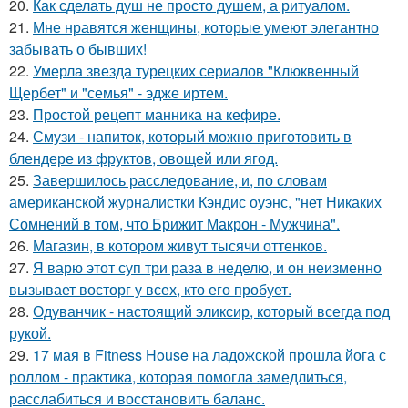
20.
Как сделать душ не просто душем, а ритуалом.
21.
Мне нравятся женщины, которые умеют элегантно
забывать о бывших!
22.
Умерла звезда турецких сериалов "Клюквенный
Щербет" и "семья" - эдже иртем.
23.
Простой рецепт манника на кефире.
24.
Смузи - напиток, который можно приготовить в
блендере из фруктов, овощей или ягод.
25.
Завершилось расследование, и, по словам
американской журналистки Кэндис оуэнс, "нет Никаких
Сомнений в том, что Брижит Макрон - Мужчина".
26.
Магазин, в котором живут тысячи оттенков.
27.
Я варю этот суп три раза в неделю, и он неизменно
вызывает восторг у всех, кто его пробует.
28.
Одуванчик - настоящий эликсир, который всегда под
рукой.
29.
17 мая в Fitness House на ладожской прошла йога с
роллом - практика, которая помогла замедлиться,
расслабиться и восстановить баланс.