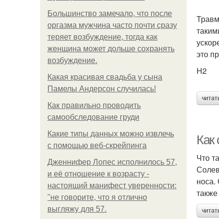
Большинство замечало, что после
Травм
оргазма мужчина часто почти сразу
таким
теряет возбуждение, тогда как
ускор
женщина может дольше сохранять
это п
возбуждение.
H2
Какая красивая свадьба у сына
Памелы Андерсон случилась!
читат
Как правильно проводить
самообследование груди
Какие типы данных можно извлечь
Как
с помощью веб-скрейпинга
Что т
Дженнифер Лопес исполнилось 57,
Солев
и её отношение к возрасту -
носа.
настоящий манифест уверенности:
также
"не говорите, что я отлично
выгляжу для 57.
читат