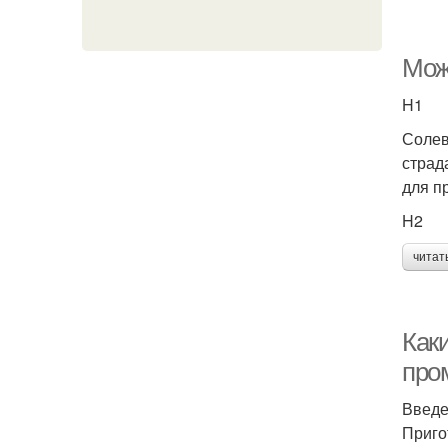
Мож
H1
Солев
страд
для п
H2
читат
Как
про
Введ
Приго