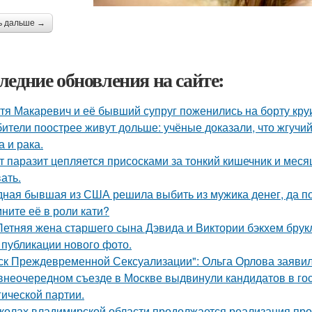
ь дальше →
ледние обновления на сайте:
тя Макаревич и её бывший супруг поженились на борту кру
ители поострее живут дольше: учёные доказали, что жгучий
а и рака.
т паразит цепляется присосками за тонкий кишечник и меся
ать.
ная бывшая из США решила выбить из мужика денег, да по 
ните её в роли кати?
Летняя жена старшего сына Дэвида и Виктории бэкхем брук
 публикации нового фото.
ск Преждевременной Сексуализации": Ольга Орлова заявила,
внеочередном съезде в Москве выдвинули кандидатов в го
гической партии.
колах владимирской области продолжается реализация про