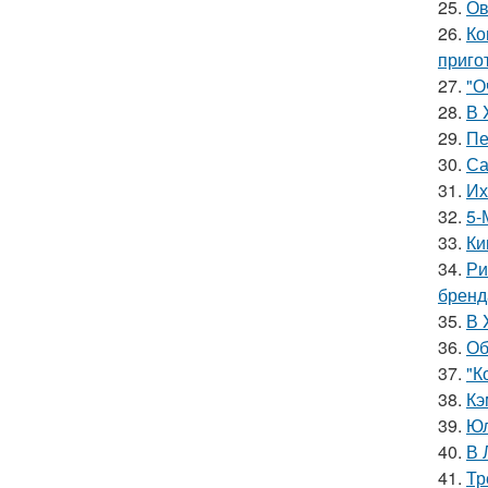
25.
Ов
26.
Ко
приго
27.
"О
28.
В 
29.
Пе
30.
Са
31.
Их
32.
5-
33.
Ки
34.
Ри
бренд
35.
В 
36.
Об
37.
"К
38.
Кэ
39.
Юл
40.
В 
41.
Тр