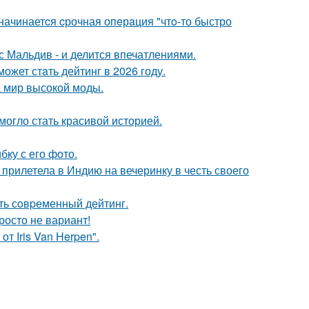
 начинаетcя cрочная опeрaция "чтo-то быстро
с Мальдив - и делится впечатлениями.
ожет стaть дейтинг в 2026 году.
 мир высокой моды.
 могло стать красивой историей.
ку с его фото.
прилетела в Индию на вечеринку в честь своего
ть сoвpеменный дейтинг.
росто не вариант!
т Iris Van Herpen".