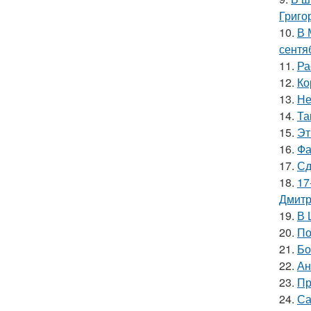
Григо
10.
В 
сентя
11.
Ра
12.
Ко
13.
Не
14.
Та
15.
Эт
16.
Фа
17.
Сд
18.
17
Дмитр
19.
В 
20.
По
21.
Бо
22.
Ан
23.
Пр
24.
Са