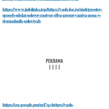
https://www.infolinks.top/https://vash-lor.ru/stati/prostoy-
sposob-sdelat-solevoy-rastvor-dlya-promyvaniya-nosa-v-
domashnih-usloviyah
https://cse.google.gm/url?q=https://vash-