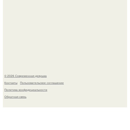
Соцсети захлестнула волна тревожных сообщений о
загадочном "Июньском Феномене".
© 2026 Современная девушка
Контакты
Пользовательское соглашение
Политика конфидециальности
Обратная связь