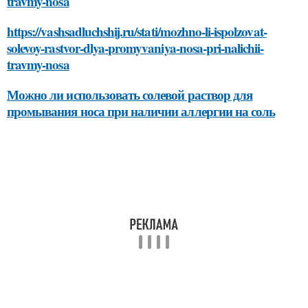
travmy-nosa
https://vashsadluchshij.ru/stati/mozhno-li-ispolzovat-
solevoy-rastvor-dlya-promyvaniya-nosa-pri-nalichii-
travmy-nosa
Можно ли использовать солевой раствор для
промывания носа при наличии аллергии на соль