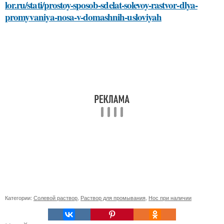
lor.ru/stati/prostoy-sposob-sdelat-solevoy-rastvor-dlya-
promyvaniya-nosa-v-domashnih-usloviyah
Категории:
Солевой раствор
,
Раствор для промывания
,
Нос при наличии