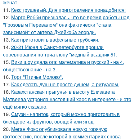
женат.
11.
Кекс грушевый. Для приготовления понадобится:
12.
Марго Робби призналась, что во время работы над
"Грозовым Перевалом" она фактически "стала
зависимой" от актера Джейкоба элорди.
13.
Как приготовить вафельные трубочки.
14.
20-21 Июня в Санкт-петербурге прошли
соревнования по триатлону "медный всадник 51.
15.
Вики шоу сдала огэ: математика и русский - на 4,
обществознание - на 3.
16.
Торт "Птичье Молоко".
17.
Как сделать душ не просто душем, а ритуалом.
18.
Казахстанская прыгунья в высоту Елизавета
Матвеева устроила настоящий хаос в интернете - и это
ещё мягко сказано.
19.
Смузи - напиток, который можно приготовить в
блендере из фруктов, овощей или ягод.
20.
Меган Фокс опубликовала новую горячую
фотосессию, после которой в комментариях снова