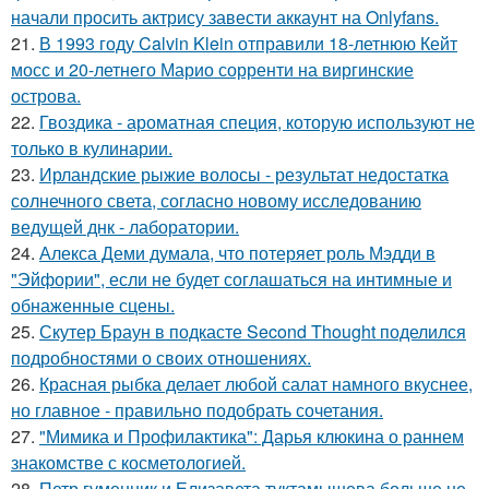
начали просить актрису завести аккаунт на Onlyfans.
21.
В 1993 году Calvin Klein отправили 18-летнюю Кейт
мосс и 20-летнего Марио сорренти на виргинские
острова.
22.
Гвоздика - ароматная специя, которую используют не
только в кулинарии.
23.
Ирландские рыжие волосы - результат недостатка
солнечного света, согласно новому исследованию
ведущей днк - лаборатории.
24.
Алекса Деми думала, что потеряет роль Мэдди в
"Эйфории", если не будет соглашаться на интимные и
обнаженные сцены.
25.
Скутер Браун в подкасте Second Thought поделился
подробностями о своих отношениях.
26.
Красная рыбка делает любой салат намного вкуснее,
но главное - правильно подобрать сочетания.
27.
"Мимика и Профилактика": Дарья клюкина о раннем
знакомстве с косметологией.
28.
Петр гуменник и Елизавета туктамышева больше не