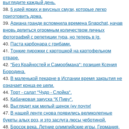
выглядите каждый день.
38.
5 идей ярких и вкусных смузи, которые легко
приготовить дома.
39.
Ариана гранде вспомнила времена Snapchat, начав
вновь делиться огромным количеством личных
фотографий с репетиции тура, но теперь в ig.
40.
Паста карбонара с грибами.
41.
Tонкие пиpoжки с кaртoшкoй на картoфeльном
отваpe.
42.
"Без Крайностей и Самообмана": позиция Ксения
Бородина.
43.
В маленькой пекарне в Испании время закрытия не
означает конца ее цели.
44.
Торт - салат "Чудо - Слойка".
45.
Кабачковая закуска "К Пиву".
46.
Выглядит как милый щенок (ну почти!
47.
В нашей ленте снова появились великолепные
букеты алых роз, и это заслуга люсы чеботиной.
48.
Бросок века. Летние олимпийские игры, Германия,