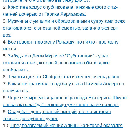
2.
Кристина асмус опубликовала пляжные фото с 12-
летней дочерью от Гарика Харламова.
3.
Мужчины с умными и образованными супругами реже
сталкиваются с внезапной смертью, заявила эксперт
воз.
4.
Все говорят про жену Роналду, но никто - про жену
месси.
5.
Забудьте о Деми Мур и её "Субстанции" - у нас
готовится ответ, который невозможно было даже
вообразить.
6.
Темный цвет от Clinique стал известен очень давно.
7.
Какая же красивая свадьба у сына Памелы Андерсон
получилась.
8.
Через четыре месяца после развода Екатерина Шкуро
снова сказала "да" - и кольцо уже сияет на ее пальце.
9.
Свадьба - день, полный эмоций, но эта история
трогает до глубины души.
10.
Предполагаемый жених Алины Загитовой оказался