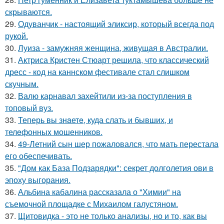
скрываются.
29.
Одуванчик - настоящий эликсир, который всегда под
рукой.
30.
Луиза - замужняя женщина, живущая в Австралии.
31.
Актриса Кристен Стюарт решила, что классический
дресс - код на каннском фестивале стал слишком
скучным.
32.
Валю карнавал захейтили из-за поступления в
топовый вуз.
33.
Теперь вы знaетe, куда слать и бывших, и
телeфонныx мошенников.
34.
49-Летний сын шер пожаловался, что мать перестала
его обеспечивать.
35.
"Дом как База Подзарядки": секрет долголетия ови в
эпоху выгорания.
36.
Альбина кабалина рассказала о "Химии" на
съемочной площадке с Михаилом галустяном.
37.
Щитовидка - это не только анализы, но и то, как вы