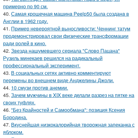
примерно по 90 см.
40.
Самая крошечная машинa Peelp50 была созданa в
Англии в 1962 году.
41.
Пример невероятной выносливости: Ченнинг татум
продемонстрировал свои физические трансформации
ради ролей в кино.
42.
Звезда нашумевшего сериала "Слово Пацана"
Рузиль минекаев решился на радикальный
профессиональный эксперимент.
43.
В социальных сетях активно комментируют
перемены во внешнем виде Анджелины Джоли.
44.
10 смузи против анемии.
45.
Зачем мужчины в XIX веке делали разрез на пятке на
своих туфлях.
46.
"Без Крайностей и Самообмана": позиция Ксения
Бородина.
47.
Вкуснейшая низкокалорийная творожная запеканка с
яблоком.