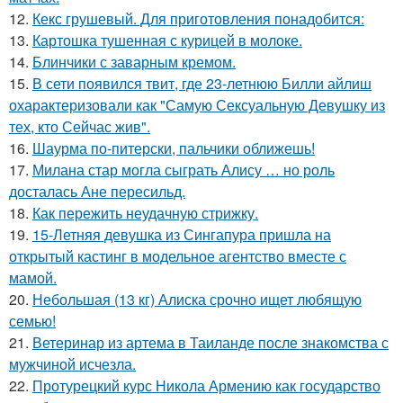
12.
Кекс грушевый. Для приготовления понадобится:
13.
Картошка тушенная с курицей в молоке.
14.
Блинчики с заварным кремом.
15.
В сети появился твит, где 23-летнюю Билли айлиш
охарактеризовали как "Самую Сексуальную Девушку из
тех, кто Сейчас жив".
16.
Шаурма по-питерски, пальчики оближешь!
17.
Милана стар могла сыграть Алису … но роль
досталась Ане пересильд.
18.
Как пережить неудачную стрижку.
19.
15-Летняя девушка из Сингапура пришла на
открытый кастинг в модельное агентство вместе с
мамой.
20.
Небольшая (13 кг) Алиска срочно ищет любящую
семью!
21.
Ветеринар из артема в Таиланде после знакомства с
мужчиной исчезла.
22.
Протурецкий курс Никола Армению как государство