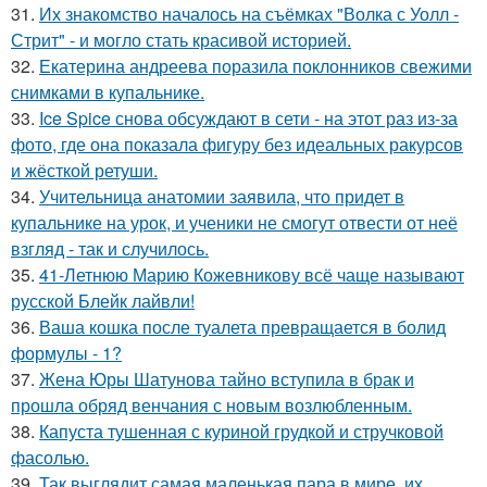
31.
Их знакомство началось на съёмках "Волка с Уолл -
Стрит" - и могло стать красивой историей.
32.
Екатерина андреева поразила поклонников свежими
снимками в купальнике.
33.
Ice Spice снова обсуждают в сети - на этот раз из-за
фото, где она показала фигуру без идеальных ракурсов
и жёсткой ретуши.
34.
Учительница анатомии заявила, что придет в
купальнике на урок, и ученики не смогут отвести от неё
взгляд - так и случилось.
35.
41-Летнюю Марию Кожевникову всё чаще называют
русской Блейк лайвли!
36.
Ваша кошка после туалета превращается в болид
формулы - 1?
37.
Жена Юры Шатунова тайно вступила в брак и
прошла обряд венчания с новым возлюбленным.
38.
Капуста тушенная с куриной грудкой и стручковой
фасолью.
39.
Так выглядит самая маленькая пара в мире, их