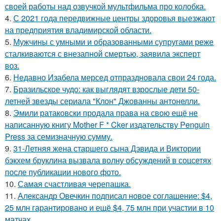
своей работы над озвучкой мультфильма про колобка.
4.
С 2021 года передвижные центры здоровья выезжают
на предприятия владимирской области.
5.
Мужчины с умными и образованными супругами реже
сталкиваются с внезапной смертью, заявила эксперт
воз.
6.
Недавно Изабела мерсед отпраздновала свои 24 года.
7.
Бразильское чудо: как выглядят взрослые дети 50-
летней звезды сериала "Клон" Джованны антонелли.
8.
Эмили ратаковски продала права на свою ещё не
написанную книгу Mother F * Cker издательству Penguin
Press за семизначную сумму.
9.
31-Летняя жена старшего сына Дэвида и Виктории
бэкхем бруклина вызвала волну обсуждений в соцсетях
после публикации нового фото.
10.
Самая счастливая черепашка.
11.
Александр Овечкин подписал новое соглашение: $4,
25 млн гарантировано и ещё $4, 75 млн при участии в 10
матчах.