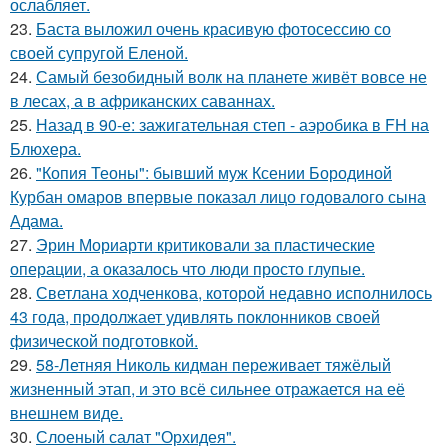
ослабляет.
23.
Баста выложил очень красивую фотосессию со
своей супругой Еленой.
24.
Самый безобидный волк на планете живёт вовсе не
в лесах, а в африканских саваннах.
25.
Назад в 90-е: зажигательная степ - аэробика в FH на
Блюхера.
26.
"Копия Теоны": бывший муж Ксении Бородиной
Курбан омаров впервые показал лицо годовалого сына
Адама.
27.
Эрин Мориарти критиковали за пластические
операции, а оказалось что люди просто глупые.
28.
Светлана ходченкова, которой недавно исполнилось
43 года, продолжает удивлять поклонников своей
физической подготовкой.
29.
58-Летняя Николь кидман переживает тяжёлый
жизненный этап, и это всё сильнее отражается на её
внешнем виде.
30.
Слоеный салат "Орхидея".