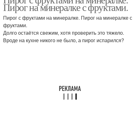
Пирог на газировке
Пирог на минералке с фруктами.
теста
Пирог с фруктами на минералке. Пирог на минералке с
фруктами.
Долго остаётся свежим, хотя проверить это тяжело.
Пирог с ягодами
Пироги с ягодами
Вроде на кухне никого не было, а пирог испарился?
Пирог со свежими
Пирог с абрикосами
абрикосами