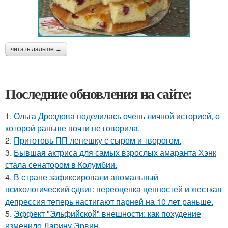
читать дальше →
Последние обновления на сайте:
1.
Ольга Дроздова поделилась очень личной историей, о
которой раньше почти не говорила.
2.
Приготовь ПП лепешку с сыром и творогом.
3.
Бывшая актриса для самых взрослых амаранта Хэнк
стала сенатором в Колумбии.
4.
В стране зафиксировали аномальный
психологический сдвиг: переоценка ценностей и жесткая
депрессия теперь настигают парней на 10 лет раньше.
5.
Эффект "Эльфийской" внешности: как похудение
изменило Дарину Эрвин.