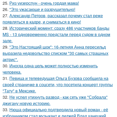
25.
Риз уизерспун - очень гордая мама!
26.
"Это ужасающе и разрушительно!
27.
Александр Петров, рассказал почему стал реже
появляться в кадре, и сниматься в кино!
28.
Исторический момент: сразу 486 участников банды
MS - 13 одновременно предстали перед судом в одном
зале.
29.
"Это Настоящий шок": 16-летняя Анна пересильд
выразила недовольство списком "30 самых страшных
актрис".
30.
Иногда одна цель может полностью изменить
человека.
31.
Певица и телеведущая Ольга Бузова сообщила на
своей страничке в соцсети, что посетила концерт группы
"Тату" в Мексике.
32.
Не успел утихнуть развод - как сеть уже "Собрала"
джигану новую историю.
33.
Нюша официально подтвердила новый роман - её
избранником стал музыкант и диджей Влад ханецкий.