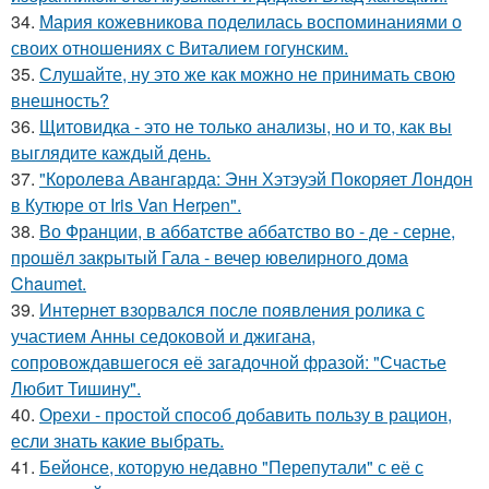
34.
Мария кожевникова поделилась воспоминаниями о
своих отношениях с Виталием гогунским.
35.
Слушайте, ну это же как можно не принимать свою
внешность?
36.
Щитовидка - это не только анализы, но и то, как вы
выглядите каждый день.
37.
"Королева Авангарда: Энн Хэтэуэй Покоряет Лондон
в Кутюре от Iris Van Herpen".
38.
Во Франции, в аббатстве аббатство во - де - серне,
прошёл закрытый Гала - вечер ювелирного дома
Chaumet.
39.
Интернет взорвался после появления ролика с
участием Анны седоковой и джигана,
сопровождавшегося её загадочной фразой: "Счастье
Любит Тишину".
40.
Орехи - простой способ добавить пользу в рацион,
если знать какие выбрать.
41.
Бейонсе, которую недавно "Перепутали" с её с