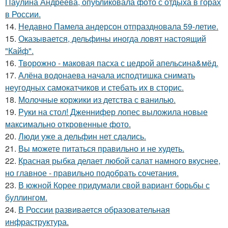
Паулина Андреева, опубликовала фото с отдыха в горах
в России.
14.
Недавно Памела андерсон отпраздновала 59-летие.
15.
Оказывается, дельфины иногда ловят настоящий
"Кайф".
16.
Творожно - маковая пасха с цедрой апельсина&мёд.
17.
Алёна водонаева начала исподтишка снимать
неугодных самокатчиков и стебать их в сторис.
18.
Молочные коржики из детства с ванилью.
19.
Руки на стол! Дженнифер лопес выложила новые
максимально откровенные фото.
20.
Люди уже а дельфин нет сдались.
21.
Вы можете питаться правильно и не худеть.
22.
Красная рыбка делает любой салат намного вкуснее,
но главное - правильно подобрать сочетания.
23.
В южной Корее придумали свой вариант борьбы с
буллингом.
24.
В России развивается образовательная
инфраструктура.