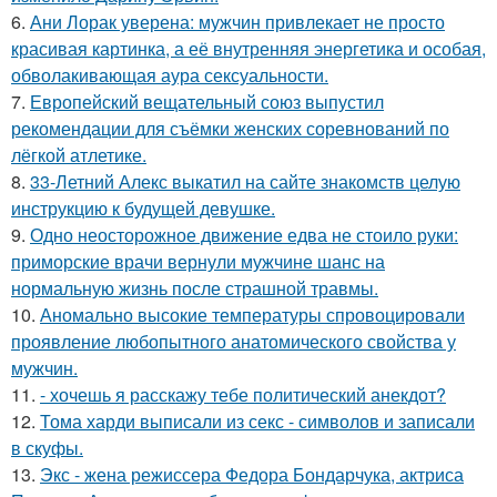
6.
Ани Лорак уверена: мужчин привлекает не просто
красивая картинка, а её внутренняя энергетика и особая,
обволакивающая аура сексуальности.
7.
Европейский вещательный союз выпустил
рекомендации для съёмки женских соревнований по
лёгкой атлетике.
8.
33-Летний Алекс выкатил на сайте знакомств целую
инструкцию к будущей девушке.
9.
Одно неосторожное движение едва не стоило руки:
приморские врачи вернули мужчине шанс на
нормальную жизнь после страшной травмы.
10.
Аномально высокие температуры спровоцировали
проявление любопытного анатомического свойства у
мужчин.
11.
- хочешь я расскажу тебе политический анекдот?
12.
Тома харди выписали из секс - символов и записали
в скуфы.
13.
Экс - жена режиссера Федора Бондарчука, актриса