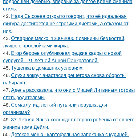
подросшей дочерью, впервые за долгое время сменила
стиль.
42.
Надя Сысоева открыто говорит, что её идеальная
фигура достигается не строгими диетами, а отказом от
них.
43.
Отварное мяско. 1200-2000 г свинины без костей,
лучше с прослойками жирка.
44.
Егор бероев опубликовал редкие кадры с новой
супругой - 21-летней Анной Панкратовой.
45.
Тушенка в домашних условиях.
46.
Слухи вокруг анастасия решетова снова обороты
набирают.
47.
Адель рассказала, что они с Мишей Литвиным готовы
стать родителями.
48.
Семаглутид: легкий путь или ловушка для
организма?
49.
37-Летняя Эльза хоск ждёт второго ребёнка от своего
жениха тома Дейли.
50.
Детское меню - картофельная запеканка с курицей.