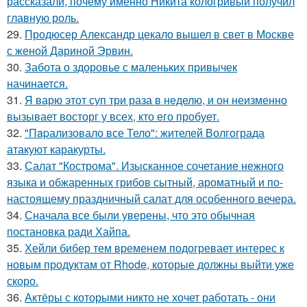
рассказали, почему именно Никита кологривый получил
главную роль.
29.
Продюсер Александр цекало вышел в свет в Москве
с женой Дариной Эрвин.
30.
Забота о здоровье с маленьких привычек
начинается.
31.
Я варю этот суп три раза в неделю, и он неизменно
вызывает восторг у всех, кто его пробует.
32.
"Пapализовало все Тело": жителей Волгограда
атакуют каракурты.
33.
Салат "Кострома". Изысканное сочетание нежного
языка и обжаренных грибов сытный, ароматный и по-
настоящему праздничный салат для особенного вечера.
34.
Сначала все были уверены, что это обычная
постановка ради Хайпа.
35.
Хейли бибер тем временем подогревает интерес к
новым продуктам от Rhode, которые должны выйти уже
скоро.
36.
Актёры с которыми никто не хочет работать - они