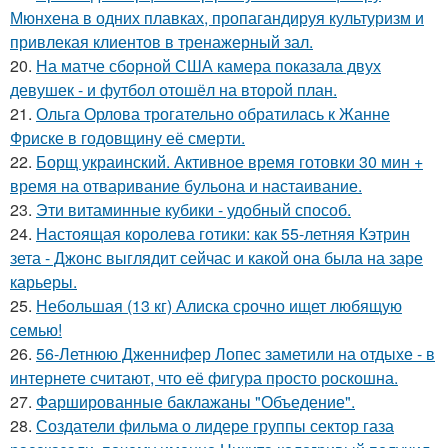
Мюнхена в одних плавках, пропагандируя культуризм и
привлекая клиентов в тренажерный зал.
20.
На матче сборной США камера показала двух
девушек - и футбол отошёл на второй план.
21.
Ольга Орлова трогательно обратилась к Жанне
Фриске в годовщину её смерти.
22.
Борщ украинский. Активное время готовки 30 мин +
время на отваривание бульона и настаивание.
23.
Эти витаминные кубики - удобный способ.
24.
Настоящая королева готики: как 55-летняя Кэтрин
зета - Джонс выглядит сейчас и какой она была на заре
карьеры.
25.
Небольшая (13 кг) Алиска срочно ищет любящую
семью!
26.
56-Летнюю Дженнифер Лопес заметили на отдыхе - в
интернете считают, что её фигура просто роскошна.
27.
Фаршированные баклажаны "Объедение".
28.
Создатели фильма о лидере группы сектор газа