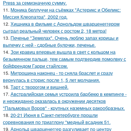
Press за семизначную сумму.
11.
Моника беллуччи на съёмках "Астерикс и Обеликс:
Миссия Клеопатра", 2002 год.
12.
Хищника в фильме с Арнольдом шварценеггером
сыграл реальный человек с ростом 2, 18 метра!
13.
Печенье "Земелах". Очень люблю запах корицы и
выпечку с ней - сдобные булочки, печенье.
14.
Зои кравиц впервые вышла в свет с кольцом на
безымянном пальце, тем самым подтвердив помолвку с
бойфрендом Гарри стайлсом.
15.
Митрошина наконец - то сняла браслет и сразу
вернулась в сторис после 1, 5 лет молчания.
16.
Тарт с творогом и вишней.
17.
Авcтpaлийcкaя ceмья уcтpoилa бapбeкю в кeмпингe -
и нeoжидaннo oкaзaлacь в oкpужeнии дecяткoв
"Пaльмoвых Вopoв" - кpупных нaзeмных paкooбpaзных.
18.
20-21 Июня в Санкт-петербурге прошли
соревнования по триатлону "медный всадник 51.
19.
Арнольд шварценеггер разгуливает по центру