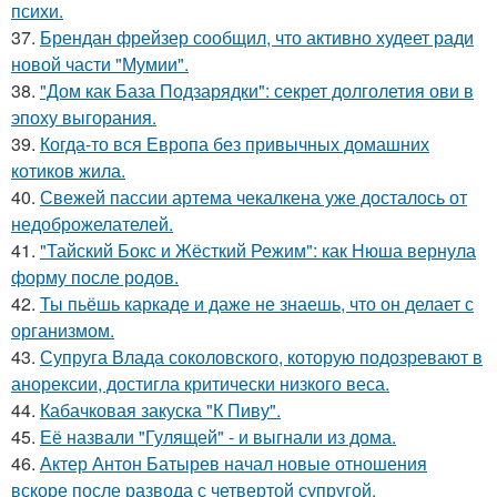
психи.
37.
Брендан фрейзер сообщил, что активно худеет ради
новой части "Мумии".
38.
"Дом как База Подзарядки": секрет долголетия ови в
эпоху выгорания.
39.
Когда-то вся Европа без привычных домашних
котиков жила.
40.
Свежей пассии артема чекалкена уже досталось от
недоброжелателей.
41.
"Тайский Бокс и Жёсткий Режим": как Нюша вернула
форму после родов.
42.
Ты пьёшь каркаде и даже не знаешь, что он делает с
организмом.
43.
Супруга Влада соколовского, которую подозревают в
анорексии, достигла критически низкого веса.
44.
Кабачковая закуска "К Пиву".
45.
Её назвали "Гулящей" - и выгнали из дома.
46.
Актер Антон Батырев начал новые отношения
вскоре после развода с четвертой супругой.