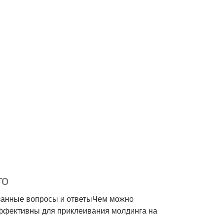
то
занные вопросы и ответыЧем можно
эффективны для приклеивания молдинга на