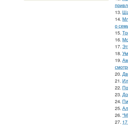
привл
13.
Ша
14.
Мл
о сем
15.
То
16.
Мо
17.
Эт
18.
Ум
19.
Ам
смотр
20.
Дв
21.
Ил
22.
По
23.
До
24.
Пи
25.
Ал
26.
"М
27.
17