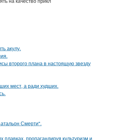
ть на качество прикл
ть акулу.
ния.
исы второго плана в настоящую звезду
ших мест, а ради худших.
сь.
атальон Смерти".
х плавках, пропагандируя культуризм и