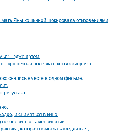
у: мать Яны кошкиной шокировала откровениями
ья" - эдже иртем.
 - крошечная полёвка в когтях хищника
окс снялись вместе в одном фильме.
ли".
 результат.
нно.
адре, и сниматься в кино!
 поговорить о самопринятии.
практика, которая помогла замедлиться,