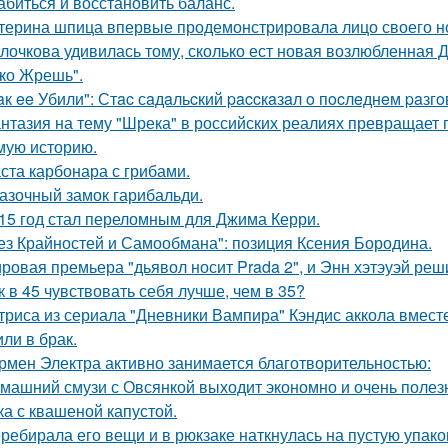
абиться и восстановить баланс.
терина шпица впервые продемонстрировала лицо своего н
лочкова удивилась тому, сколько ест новая возлюбленная 
ко Жрешь".
aк ee Убили": Стac сaдaльcкий paccкaзaл o пocлeднeм paзг
нтазия на тему "Шрека" в российских реалиях превращает г
мую историю.
ста карбонара с грибами.
азочный замок гарибальди.
15 год стал переломным для Джима Керри.
ез Крайностей и Самообмана": позиция Ксения Бородина.
ровая премьера "дьявол носит Prada 2", и Энн хэтэуэй реш
к в 45 чувствовать себя лучше, чем в 35?
триса из сериала "Дневники Вампира" Кэндис аккола вмес
или в брак.
рмен Электра активно занимается благотворительностью:
машний смузи с Овсянкой выходит экономно и очень полез
ка с квашеной капустой.
ребирала его вещи и в рюкзаке наткнулась на пустую упаковк