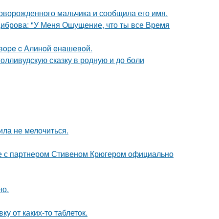
оворожденного мальчика и сообщила его имя.
Диброва: "У Меня Ощущение, что ты все Время
oвope c Aлинoй eнaшeвoй.
олливудскую сказку в родную и до боли
ила не мелочиться.
те с партнером Стивеном Крюгером официально
но.
у от каких-то таблеток.