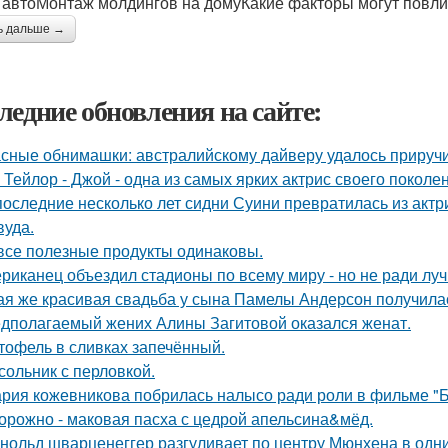
 автоМонтаж молдингов на домуКакие факторы могут повлия
ь дальше →
ледние обновления на сайте:
сные обнимашки: австралийскому дайверу удалось приручи
 Тейлор - Джой - одна из самых ярких актрис своего поколе
последние несколько лет сидни Суини превратилась из актр
вуда.
все полезные продукты одинаковы.
риканец объездил стадионы по всему миру - но не ради луч
ая же красивая свадьба у сына Памелы Андерсон получила
дполагаемый жених Алины Загитовой оказался женат.
тофель в сливках запечённый.
сольник с перловкой.
рия кожевникова побрилась налысо ради роли в фильме "Б
орожно - маковая пасха с цедрой апельсина&мёд.
нольд шварценеггер разгуливает по центру Мюнхена в одни