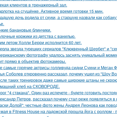
екая клиентов в тренажерный зал.
рлотка на сгущёнке. Активное время готовки 15 мин.
адшую дочь родила от скуки, а старшую назвали как собак
ье.
нкие банановые блинчики.
лочные коржики из детства с ванилью.
им летом Холли Берри исполнится 60 лет.
ерла звезда турецких сериалов "Клюквенный Щербет" и "сем
ериканскому фотографу удалось заснять уникальный момент
ит прямо в объектив фотокамеры.
е самые горячие актрисы голливуда сидни Суини и Меган Ф
ья Соболев откровенно рассказал, почему ушел из "Шоу Во
сле таких тренировок даже самые широкие штаны не скроют
машний хлеб на СКОВОРОДЕ.
рог "4 стaкана". Один раз испечете - будете готовить постоя
ександр Петров, рассказал почему стал реже появляться в к
аски Долой": честные фото жены Андрея Леонова как повод
 мая в Fitness House на ладожской прошла йога с роллом - 