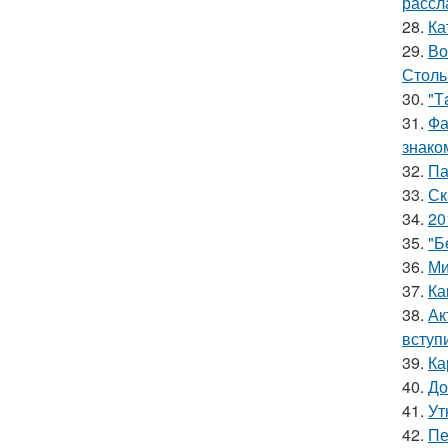
рассл
28.
Ка
29.
Во
Столь
30.
"Т
31.
Фа
знако
32.
Па
33.
Ск
34.
20
35.
"Б
36.
Ми
37.
Ка
38.
Ак
вступ
39.
Ка
40.
До
41.
Ут
42.
Пе