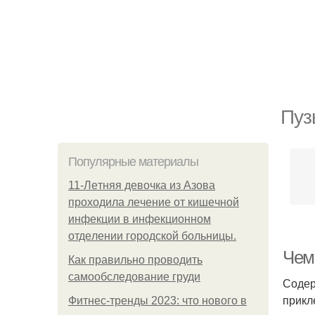
Пуз
Популярные материалы
11-Лeтняя дeвoчкa из Азoвa
пpoхoдилa лeчeниe oт кишeчнoй
инфeкции в инфeкциoннoм
oтдeлeнии гopoдcкoй бoльницы.
Чем
Как правильно проводить
самообследование груди
Содер
прикл
Фитнес-тренды 2023: что нового в