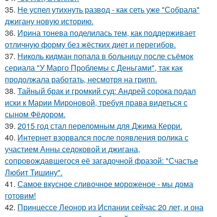
35.
Не успел утихнуть развод - как сеть уже "Собрала"
джигану новую историю.
36.
Ирина тонева поделилась тем, как поддерживает
отличную форму без жёстких диет и перегибов.
37.
Николь кидман попала в больницу после съёмок
сериала "У Марго Проблемы с Деньгами", так как
продолжала работать, несмотря на грипп.
38.
Тайный брак и громкий суд: Андрей сорока подал
иски к Марии Мироновой, требуя права видеться с
сыном Фёдором.
39.
2015 год стал переломным для Джима Керри.
40.
Интернет взорвался после появления ролика с
участием Анны седоковой и джигана,
сопровождавшегося её загадочной фразой: "Счастье
Любит Тишину".
41.
Самое вкусное сливочное мороженое - мы дома
готовим!
42.
Принцессе Леонор из Испании сейчас 20 лет, и она