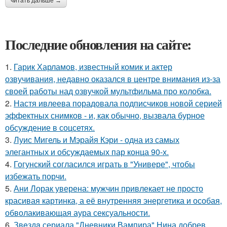
читать дальше →
Последние обновления на сайте:
1.
Гарик Харламов, известный комик и актер
озвучивания, недавно оказался в центре внимания из-за
своей работы над озвучкой мультфильма про колобка.
2.
Настя ивлеева порадовала подписчиков новой серией
эффектных снимков - и, как обычно, вызвала бурное
обсуждение в соцсетях.
3.
Луис Мигель и Мэрайя Кэри - одна из самых
элегантных и обсуждаемых пар конца 90-х.
4.
Гогунский согласился играть в "Универе", чтобы
избежать порчи.
5.
Ани Лорак уверена: мужчин привлекает не просто
красивая картинка, а её внутренняя энергетика и особая,
обволакивающая аура сексуальности.
6.
Звeздa сериала "Дневники Вампира" Нина добрев