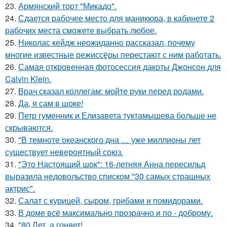
23.
Армянский торт "Микадо".
24.
Сдается рабочее место для маникюра, в кабинете 2
рабочих места сможете выбрать любое.
25.
Николас кейдж неожиданно рассказал, почему
многие известные режиссёры перестают с ним работать.
26.
Самая откровенная фотосессия дакоты Джонсон для
Calvin Klein.
27.
Врач сказал коллегам: мойте руки перед родами.
28.
Да, я сам в шоке!
29.
Петр гуменник и Елизавета туктамышева больше не
скрываются.
30.
"В темноте океанского дна … уже миллионы лет
существует невероятный союз.
31.
"Это Настоящий шок": 16-летняя Анна пересильд
выразила недовольство списком "30 самых страшных
актрис".
32.
Салат с курицей, сыром, грибами и помидорами.
33.
В доме всё максимально прозрачно и по - доброму.
34.
"80 Лет, а гоняет!