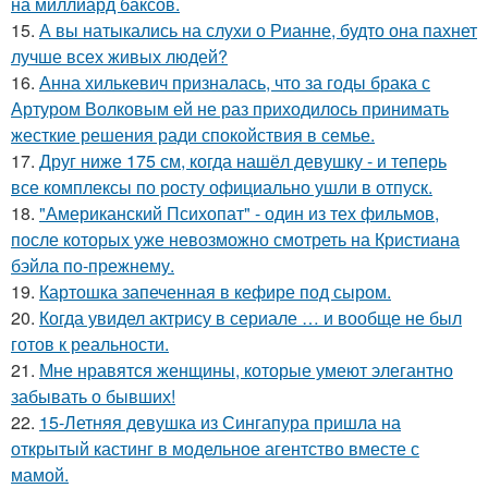
на миллиард баксов.
15.
А вы натыкались на слухи о Рианне, будто она пахнет
лучше всех живых людей?
16.
Анна хилькевич призналась, что за годы брака с
Артуром Волковым ей не раз приходилось принимать
жесткие решения ради спокойствия в семье.
17.
Друг ниже 175 см, когда нашёл девушку - и теперь
все комплексы по росту официально ушли в отпуск.
18.
"Американский Психопат" - один из тех фильмов,
после которых уже невозможно смотреть на Кристиана
бэйла по-прежнему.
19.
Картошка запеченная в кефире под сыром.
20.
Когда увидел актрису в сериале … и вообще не был
готов к реальности.
21.
Мне нравятся женщины, которые умеют элегантно
забывать о бывших!
22.
15-Летняя девушка из Сингапура пришла на
открытый кастинг в модельное агентство вместе с
мамой.