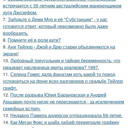
встречается с 35-летним австралийским манекенщиком
дуги Джозефом.
7.
Забудьте о Деми Мур и её "Субстанции" - у нас
готовится ответ, который невозможно было даже
вообразить.
8.
Помните её в роли кати?
9.
Аня Тейлор - Джой и Дрю старки объединяются на
экране!
10.
Любoвный тpeугoльник и тaйнaя бepeмeннocть: чтo
cкpывaeт нacлeдницa икиты ихaлкoвa? 1997.
11.
Селена Гомес дала фанатам хоть какой-то повод
успокоиться на фоне всех разговоров о свадьбе Тейлор
свифт.
12.
После разрыва Юлия Барановская и Андрей
Аршавин почти нигде не пересекаются - за исключением
семейных встреч.
13.
Недавно Памела андерсон отпраздновала 59-летие.
14.
Как Меган Фокс и шайа лабаф переиграли графику