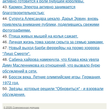
активно готовится к роли будущей королевы.
43.
Кармен Электра активно занимается
благотворительностью:
44.
Супруга Александра цекало, Дарья Эрвин, вновь
привлекла внимание публики, поделившись свежими
фотографиями.
45.
Птица живых мышей на колья сажает.
46.
Личная жизнь тома харди скрыта за семью замками.
47.
Новый выход барби феррейры на промо хоррора
"Лицо Смерти".
48.
Сабина хайрова намекнула, что Клава кока увела
Диму Масленникова из отношений, что вызвало бурю
обсуждений в сети.
49.
Бросок века. Летние олимпийские игры, Германия,
1972 год.
50.
Звёзды, которые решили "Обновиться" - и взорвали
обсуждения.
© 2026 Современная девушка