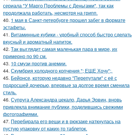
сериала "У Марго Проблемы с Деньгами", так как
продолжала работать, несмотря на грипп.
40.
1 мая в Санкт-петербурге прошел забег в формате
эстафеты.
41.
Витаминные кубики - удобный способ быстро сделать
вкусный и ароматный напиток.
42.
Так выглядит самая маленькая пара в мире, их
примерно по 90 см.
43.
10 смузи против анемии.
44.
Скумбрия холодного копчения "; ЕЩЕ Хочу";.
45.
Бейонсе, которую недавно "Перепутали" с её с
подросшей дочерью, впервые за долгое время сменила
стиль.
46.
Супруга Александра цекало, Дарья Эрвин, вновь
привлекла внимание публики, поделившись свежими
фотографиями.
47.
Перебирала его вещи и в рюкзаке наткнулась на
пустую упаковку от каких-то таблеток.