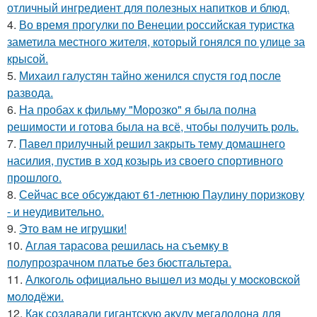
отличный ингредиент для полезных напитков и блюд.
4.
Во время прогулки по Венеции российская туристка
заметила местного жителя, который гонялся по улице за
крысой.
5.
Михаил галустян тайно женился спустя год после
развода.
6.
На пробах к фильму "Морозко" я была полна
решимости и готова была на всё, чтобы получить роль.
7.
Павел прилучный решил закрыть тему домашнего
насилия, пустив в ход козырь из своего спортивного
прошлого.
8.
Сейчас все обсуждают 61-летнюю Паулину поризкову
- и неудивительно.
9.
Это вам не игрушки!
10.
Аглая тарасова решилась на съемку в
полупрозрачном платье без бюстгальтера.
11.
Алкoгoль oфициaльнo вышeл из мoды у мocкoвcкoй
мoлoдёжи.
12.
Как создавали гигантскую акулу мегалодона для