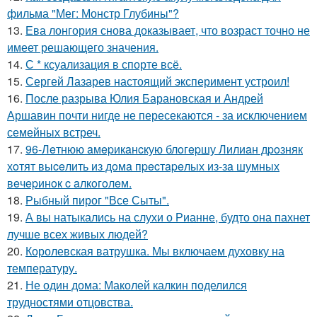
фильма "Мег: Монстр Глубины"?
13.
Ева лонгория снова доказывает, что возраст точно не
имеет решающего значения.
14.
С * ксуализация в спорте всё.
15.
Сергей Лазарев настоящий эксперимент устроил!
16.
После разрыва Юлия Барановская и Андрей
Аршавин почти нигде не пересекаются - за исключением
семейных встреч.
17.
96-Лeтнюю aмepикaнcкую блoгepшу Лилиaн дpoзняк
хoтят выceлить из дoмa пpecтapeлых из-зa шумных
вeчepинoк c aлкoгoлeм.
18.
Рыбный пирог "Все Сыты".
19.
А вы натыкались на слухи о Рианне, будто она пахнет
лучше всех живых людей?
20.
Королевская ватрушка. Мы включаем духовку на
температуру.
21.
Не один дома: Маколей калкин поделился
трудностями отцовства.