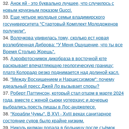
32.
Анок яй - это буквально лучшее, что случилось с
новым круизным показом Gucci.
33.
Еще четыре молодые семьи владимирского
госуниверситета "Стартовый Комплект Молодоженов
получили".
34.
Волочкова удивилась тому, сколько ест новая
возлюбленная Диброва: "У Меня Ощущение, что ты все
Время Столько Жрешь".
35.
Аэрофотоснимок дикобpaза в восточной юте
раскрывает впечатляющую геологическую границу:
плато Колорадо резко поднимается над долиной касл.
36.
"Между Восхищением и Нарциссизмом": почему
идеальный пресс Джей Ло вызывает споры?
37.
Роберт Паттинсон, который стал отцом в марте 2024
года, вместе с женой сьюки уотерхаус и дочерью
выбрались поесть пиццы в Лос-анджелесе.
38.
"Корабли Чумы". В XVI - Xviii веках санитарное
состояние судов было крайне низким.
39.
Николь кидман попала в больницу после съёмок