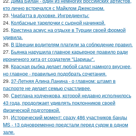
22.
Дима Билан - один из немногих российских артистов,
кто лично встречался с Майклом Джексоном.
23.
Чиабатта в духовке. Ингредиенты:
24.
Колбасные тарелочки с сырной начинкой.
25.
Кристина асмус на отдыхе в Турции своей формой
удивила.
26.
В Швеции водителям платили за соблюдение правил.
27.
Бьянка нарушила главное карьерное правило ради
ироничного хита от создателя "Царицы".
28.
Красная рыбка делает любой салат намного вкуснее,
но главное - правильно подобрать сочетания.
29.
37-Летняя Алина Ланина - о главном: штамп в
паспорте не делает семью счастливее.
30.
Светлана ходченкова, которой недавно исполнилось
43 года, продолжает удивлять поклонников своей
физической подготовкой.
31.
Исторический момент: сразу 486 участников банды
MS - 13 одновременно предстали перед судом в одном
зале.