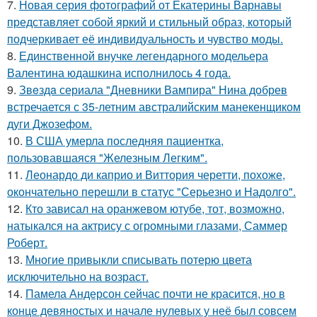
7.
Новая серия фотографий от Екатерины Варнавы
представляет собой яркий и стильный образ, который
подчеркивает её индивидуальность и чувство моды.
8.
Единственной внучке легендарного модельера
Валентина юдашкина исполнилось 4 года.
9.
Звeздa сериала "Дневники Вампира" Нина добрев
встречается с 35-летним австралийским манекенщиком
дуги Джозефом.
10.
В США умерла последняя пациентка,
пользовавшаяся "Железным Легким".
11.
Леонардо ди каприо и Виттория черетти, похоже,
окончательно перешли в статус "Серьезно и Надолго".
12.
Кто зависал на оранжевом ютубе, тот, возможно,
натыкался на актрису с огромными глазами, Саммер
Роберт.
13.
Многие привыкли списывать потерю цвета
исключительно на возраст.
14.
Памела Андерсон сейчас почти не красится, но в
конце девяностых и начале нулевых у неё был совсем