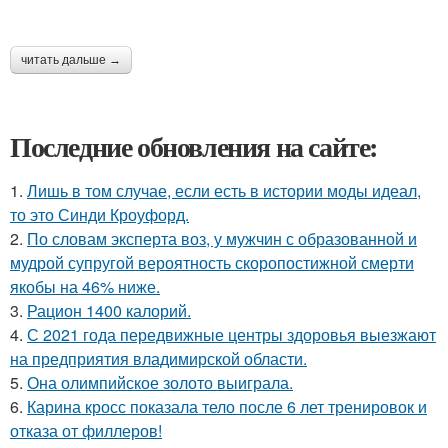
читать дальше →
Последние обновления на сайте:
1.
Лишь в том случае, если есть в истории моды идеал,
то это Синди Кроуфорд.
2.
По словам эксперта воз, у мужчин с образованной и
мудрой супругой вероятность скоропостижной смерти
якобы на 46% ниже.
3.
Рацион 1400 калорий.
4.
С 2021 года передвижные центры здоровья выезжают
на предприятия владимирской области.
5.
Она олимпийское золото выиграла.
6.
Карина кросс показала тело после 6 лет тренировок и
отказа от филлеров!