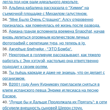
легла под нож ради идеального декольте.
33.
Альбина кабалина рассказала о "Химии" на
съемочной площадке с Михаилом галустяном.
34.
"Мне Было Очень Страшно": Алсу откровенно
призналась, как поменялась её жизнь после развода.
35.
Ариана гранде вспомнила времена Snapchat, начав
вновь делиться огромным количеством личных
фотографий с репетиции тура, но теперь в ig.
36.
Ажурhые блиhчиkи - "ЭТO Бомба".
37.
Некоторые в голливуде рассказывают, как тяжело
работать с Энн хэтэуэй, настолько она ответственно
подходит к своим ролям.
38.
Ты пьёшь каркаде и даже не знаешь, что он делает с
организмом.
39.
В2001 году Анну Курникову пригласили сняться в
клипе испанского певца Энрике иглесиаса на песню
Escape.
40.
"Лучше бы и Дальше Продолжала их Прятать": в сети
обсудили внешность сыновей Шерон стоун.