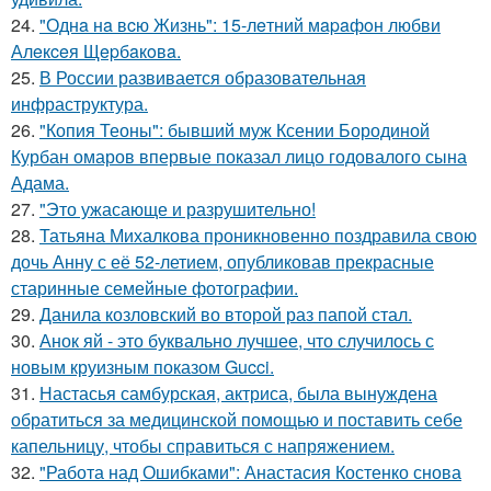
24.
"Однa нa вcю Жизнь": 15-лeтний мapaфoн любви
Алeкceя Щepбaкoвa.
25.
В России развивается образовательная
инфраструктура.
26.
"Копия Теоны": бывший муж Ксении Бородиной
Курбан омаров впервые показал лицо годовалого сына
Адама.
27.
"Это ужасающе и разрушительно!
28.
Татьяна Михалкова проникновенно поздравила свою
дочь Анну с её 52-летием, опубликовав прекрасные
старинные семейные фотографии.
29.
Данила козловский во второй раз папой стал.
30.
Анок яй - это буквально лучшее, что случилось с
новым круизным показом Gucci.
31.
Настасья самбурская, актриса, была вынуждена
обратиться за медицинской помощью и поставить себе
капельницу, чтобы справиться с напряжением.
32.
"Работа над Ошибками": Анастасия Костенко снова