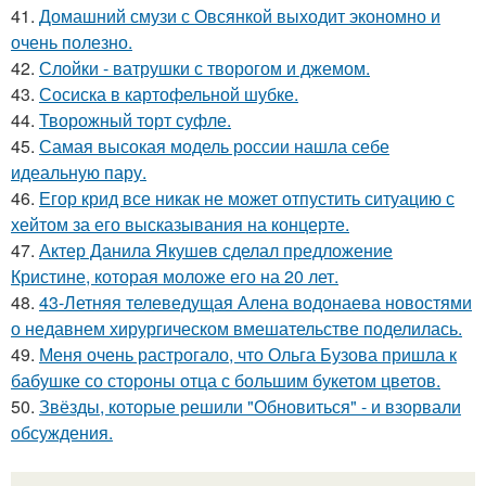
41.
Домашний смузи с Овсянкой выходит экономно и
очень полезно.
42.
Слойки - ватрушки с творогом и джемом.
43.
Сосиска в картофельной шубке.
44.
Творожный торт суфле.
45.
Самая высокая модель россии нашла себе
идеальную пару.
46.
Егор крид все никак не может отпустить ситуацию с
хейтом за его высказывания на концерте.
47.
Актер Данила Якушев сделал предложение
Кристине, которая моложе его на 20 лет.
48.
43-Летняя телеведущая Алена водонаева новостями
о недавнем хирургическом вмешательстве поделилась.
49.
Меня очень растрогало, что Ольга Бузова пришла к
бабушке со стороны отца с большим букетом цветов.
50.
Звёзды, которые решили "Обновиться" - и взорвали
обсуждения.