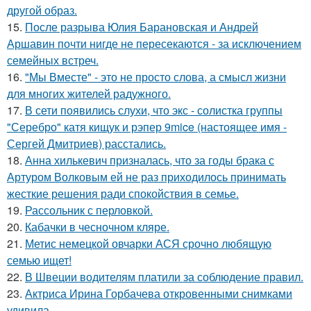
другой образ.
15.
После разрыва Юлия Барановская и Андрей
Аршавин почти нигде не пересекаются - за исключением
семейных встреч.
16.
"Мы Вместе" - это не просто слова, а смысл жизни
для многих жителей радужного.
17.
В сети появились слухи, что экс - солистка группы
"Серебро" катя кищук и рэпер 9mice (настоящее имя -
Сергей Дмитриев) расстались.
18.
Анна хилькевич призналась, что за годы брака с
Артуром Волковым ей не раз приходилось принимать
жесткие решения ради спокойствия в семье.
19.
Рассольник с перловкой.
20.
Кабачки в чесночном кляре.
21.
Метис немецкой овчарки АСЯ срочно любящую
семью ищет!
22.
В Швеции водителям платили за соблюдение правил.
23.
Актриса Ирина Горбачева откровенными снимками
удивила.