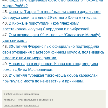
Марго Робби?
45.
Фанаты "Гарри Поттера" нашли своего идеального
Северуса снейпа в лице 29-летнего Юэна митчелла.
46.
В Киржаче приступили к комплексному
восстановлению улиц Свердлова и прибрежной.
47.
Они возвращают 90-е - новые "Спасатели Малибу"
уже снимают.
48.
30-Летняя Флоренс пью официально подтвердила
свои отношения с актёром финном Коулом, появившись
вместе с ним на мероприятии.
49.
Новая пара в инфополе: Клава кока подтвердила
роман с Дима Масленников.
50.
21-Летняя турецкая тиктокерша кюбра карааслан
прыгнула с моста по неизвестным причинам.
© 2026 Современная девушка
Контакты
Пользовательское соглашение
Политика конфидециальности