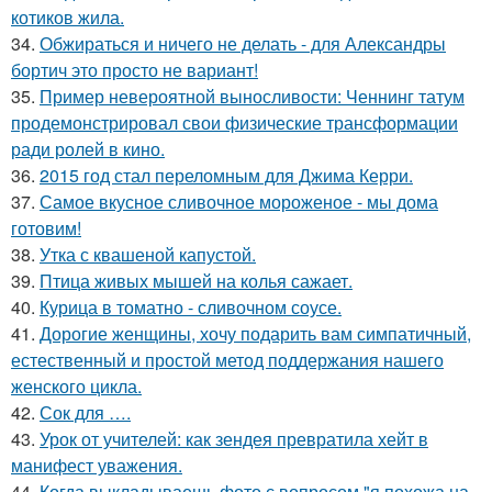
котиков жила.
34.
Обжираться и ничего не делать - для Александры
бортич это просто не вариант!
35.
Пример невероятной выносливости: Ченнинг татум
продемонстрировал свои физические трансформации
ради ролей в кино.
36.
2015 год стал переломным для Джима Керри.
37.
Самое вкусное сливочное мороженое - мы дома
готовим!
38.
Утка с квашеной капустой.
39.
Птица живых мышей на колья сажает.
40.
Курица в томатно - сливочном соусе.
41.
Дорогие женщины, хочу подарить вам симпатичный,
естественный и простой метод поддержания нашего
женского цикла.
42.
Сок для ….
43.
Урок от учителей: как зендея превратила хейт в
манифест уважения.
44.
Когда выкладываешь фото с вопросом "я похожа на