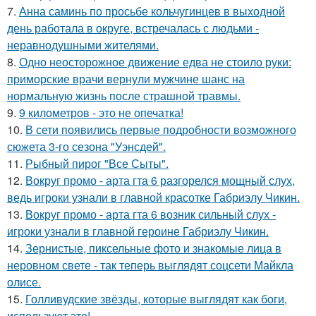
7.
Анна саминь по просьбе кольчугинцев в выходной
день работала в округе, встречалась с людьми -
неравнодушными жителями.
8.
Одно неосторожное движение едва не стоило руки:
приморские врачи вернули мужчине шанс на
нормальную жизнь после страшной травмы.
9.
9 километров - это не опечатка!
10.
В сети появились первые подробности возможного
сюжета 3-го сезона "Уэнсдей".
11.
Рыбный пирог "Все Сыты".
12.
Вокруг промо - арта гта 6 разгорелся мощный слух,
ведь игроки узнали в главной красотке Габриэлу Чикин.
13.
Вокруг промо - арта гта 6 возник сильный слух -
игроки узнали в главной героине Габриэлу Чикин.
14.
Зернистые, пиксельные фото и знакомые лица в
неровном свете - так теперь выглядят соцсети Майкла
олисе.
15.
Голливудские звёзды, которые выглядят как боги,
используют это!