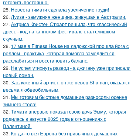
готовить постоянно.
25.
Невеста тимати сделала увеличение груди!
26.
Луиза - замужняя женщина, живущая в Австралии.
27.
Актриса Кристен Стюарт решила, что классический
дресс - код на каннском фестивале стал слишком
скучным.
28.
17 мая в Fitness House на ладожской прошла йога с
роллом - практика, которая помогла замедлиться,
расслабиться и восстановить баланс.
29.
Не успел утихнуть развод - а джигану уже приписали
новый роман.
30.
Заслуженный артист, он же певец Shaman, оказался
весьма любвеобильным.
31.
Мы готовим быстрые домашние разносолы осенне
зимнего стола!
32.
Тимати впервые показал свою дочь Эмму, которая
родилась в августе 2025 года в отношениях с
Валентиной.
33.
Когда-то вся Европа без привычных домашних