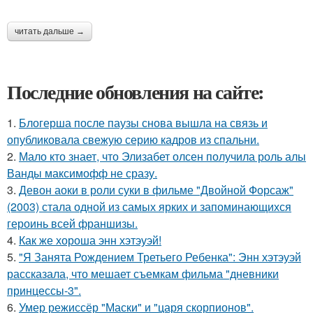
читать дальше →
Последние обновления на сайте:
1.
Блогерша после паузы снова вышла на связь и
опубликовала свежую серию кадров из спальни.
2.
Мало кто знает, что Элизабет олсен получила роль алы
Ванды максимофф не сразу.
3.
Девон аоки в роли суки в фильме "Двойной Форсаж"
(2003) стала одной из самых ярких и запоминающихся
героинь всей франшизы.
4.
Как же хороша энн хэтэуэй!
5.
"Я Занята Рождением Третьего Ребенка": Энн хэтэуэй
рассказала, что мешает съемкам фильма "дневники
принцессы-3".
6.
Умер режиссёр "Маски" и "царя скорпионов".