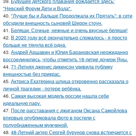
39.
Будущее детского плавания рождается здесь:
"Невский Форум Дети и Вода".
40.
"Лучше бы и Дальше Продолжала их Прятать": в сети
обсудили внешность сыновей Шерон стоун.
41.
Беляши. Сочные, нежные и очень вкусные беляши!
42.
В 2020 году всё окончательно сломалось - я просто
больше не тянула всё одна.
43.
Андрей Аршавин и Юлия Барановская неожиданно
воссоединились, чтобы отметить 18-летие дочери Яны.
44.
71-Летняя дженис дикинсон удивила публику
внешностью без прикрас.
45.
Актриса Екатерина шпица откровенно рассказала о
личной трагедии - потере ребёнка.
46.
Самая высокая модель россии нашла себе
идеальную пару.
47.
После расставания с джиганом Оксана Самойлова
впервые опубликовала фото в постели с
полуобнаженным мужчиной.
48.
48-Летний актер Сергей бурунов снова встречается с