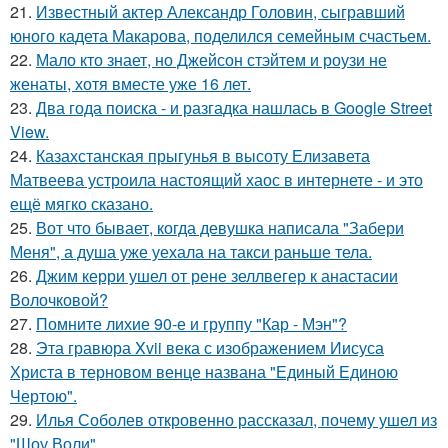
21.
Известный актер Александр Головин, сыгравший
юного кадета Макарова, поделился семейным счастьем.
22.
Мало кто знает, но Джейсон стэйтем и роузи не
женаты, хотя вместе уже 16 лет.
23.
Два года поиска - и разгадка нашлась в Google Street
View.
24.
Казахстанская прыгунья в высоту Елизавета
Матвеева устроила настоящий хаос в интернете - и это
ещё мягко сказано.
25.
Вот что бывает, когда девушка написала "Забери
Меня", а душа уже уехала на такси раньше тела.
26.
Джим керри ушел от рене зеллвегер к анастасии
Волочковой?
27.
Помните лихие 90-е и группу "Кар - Мэн"?
28.
Эта гравюра Xvii века с изображением Иисуса
Христа в терновом венце названа "Единый Единою
Чертою".
29.
Илья Соболев откровенно рассказал, почему ушел из
"Шоу Воли".