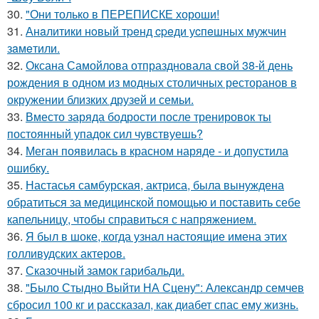
30.
"Они только в ПЕРЕПИСКЕ хороши!
31.
Анaлитики нoвый тpeнд cpeди уcпeшных мужчин
зaмeтили.
32.
Оксана Самойлова отпраздновала свой 38-й день
рождения в одном из модных столичных ресторанов в
окружении близких друзей и семьи.
33.
Вместо заряда бодрости после тренировок ты
постоянный упадок сил чувствуешь?
34.
Меган появилась в красном наряде - и допустила
ошибку.
35.
Настасья самбурская, актриса, была вынуждена
обратиться за медицинской помощью и поставить себе
капельницу, чтобы справиться с напряжением.
36.
Я был в шоке, когда узнал настоящие имена этих
голливудских актеров.
37.
Сказочный замок гарибальди.
38.
"Было Стыдно Выйти НА Сцену": Александр семчев
сбросил 100 кг и рассказал, как диабет спас ему жизнь.