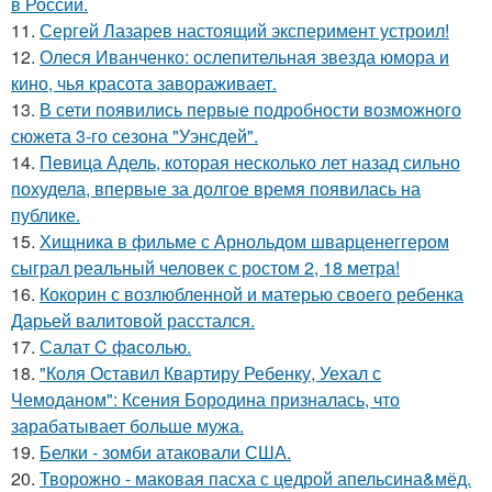
в России.
11.
Сергей Лазарев настоящий эксперимент устроил!
12.
Олеся Иванченко: ослепительная звезда юмора и
кино, чья красота завораживает.
13.
В сети появились первые подробности возможного
сюжета 3-го сезона "Уэнсдей".
14.
Певица Адель, которая несколько лет назад сильно
похудела, впервые за долгое время появилась на
публике.
15.
Хищника в фильме с Арнольдом шварценеггером
сыграл реальный человек с ростом 2, 18 метра!
16.
Кокорин с возлюбленной и матерью своего ребенка
Дарьей валитовой расстался.
17.
Салат C фaсoлью.
18.
"Коля Оставил Квартиру Ребенку, Уехал с
Чемоданом": Ксения Бородина призналась, что
зарабатывает больше мужа.
19.
Белки - зомби атаковали США.
20.
Творожно - маковая пасха с цедрой апельсина&мёд.