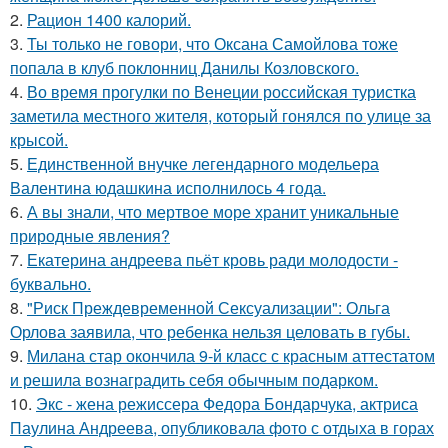
2.
Рацион 1400 калорий.
3.
Ты только не говори, что Оксана Самойлова тоже
попала в клуб поклонниц Данилы Козловского.
4.
Во время прогулки по Венеции российская туристка
заметила местного жителя, который гонялся по улице за
крысой.
5.
Единственной внучке легендарного модельера
Валентина юдашкина исполнилось 4 года.
6.
А вы знали, что мертвое море хранит уникальные
природные явления?
7.
Екатерина андреева пьёт кровь ради молодости -
буквально.
8.
"Риск Преждевременной Сексуализации": Ольга
Орлова заявила, что ребенка нельзя целовать в губы.
9.
Милана стар окончила 9-й класс с красным аттестатом
и решила вознаградить себя обычным подарком.
10.
Экс - жена режиссера Федора Бондарчука, актриса
Паулина Андреева, опубликовала фото с отдыха в горах