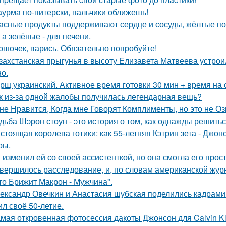
урма по-питерски, пальчики оближешь!
асные продукты поддерживают сердце и сосуды, жёлтые по
 а зелёные - для печени.
ршочек, варись. Обязательно попробуйте!
захстанская прыгунья в высоту Елизавета Матвеева устроил
но.
рщ украинский. Активное время готовки 30 мин + время на
к из-за одной жалобы получилась легендарная вещь?
не Нравится, Когда мне Говорят Комплименты, но это не Оз
дьба Шэрон стоун - это история о том, как однажды решитьс
стоящая королева готики: как 55-летняя Кэтрин зета - Джон
ры.
 изменил ей со своей ассистенткой, но она смогла его прост
вершилось расследование, и, по словам американской журн
что Брижит Макрон - Мужчина".
ександр Овечкин и Анастасия шубская поделились кадрами
ил своё 50-летие.
мая откровенная фотосессия дакоты Джонсон для Calvin Kl