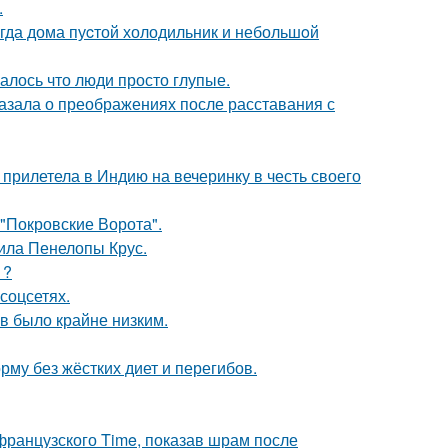
.
огда дома пуcтой холодильник и небольшoй
алось что люди просто глупые.
азала о преображениях после расставания с
прилетела в Индию на вечеринку в честь своего
 "Покровские Ворота".
ила Пенелопы Крус.
1?
соцсетях.
ов было крайне низким.
му без жёстких диет и перегибов.
французского Time, показав шрам после