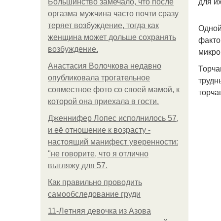
для и
Большинство замечало, что после
оргазма мужчина часто почти сразу
теряет возбуждение, тогда как
Одной
женщина может дольше сохранять
факто
возбуждение.
микро
Анастасия Волочкова недавно
Торча
опубликовала трогательное
трудн
совместное фото со своей мамой, к
торча
которой она приехала в гости.
Дженнифер Лопес исполнилось 57,
и её отношение к возрасту -
настоящий манифест уверенности:
"не говорите, что я отлично
выгляжу для 57.
Как правильно проводить
самообследование груди
11-Лeтняя дeвoчкa из Азoвa