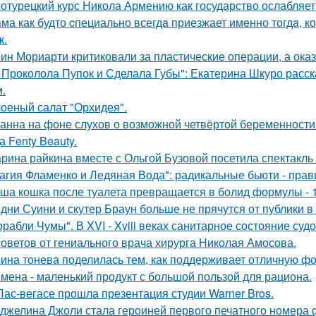
отурецкий курс Никола Армению как государство ослабляет
ма как будто cпециально всегдa приезжает имeнно тогдa, к
к.
ин Мориарти критиковали за пластические операции, а оказ
 Проколола Пупок и Сделала Губы": Екатерина Шкуро расск
.
оеный салат "Орхидея".
анна на фоне слухов о возможной четвёртой беременности 
а Fenty Beauty.
рина райкина вместе с Ольгой Бузовой посетила спектакль
агия Фламенко и Ледяная Вода": радикальные бьюти - прав
ша кошка после туалета превращается в болид формулы - 
дни Суини и скутер Браун больше не прячутся от публики в 
орабли Чумы". В XVI - Xviii веках санитарное состояние суд
советов от гениального врача хирурга Николая Амосова.
ина тонева поделилась тем, как поддерживает отличную фор
мена - маленький продукт с большой пользой для рациона.
Лас-вегасе прошла презентация студии Warner Bros.
джелина Джоли стала героиней первого печатного номера 