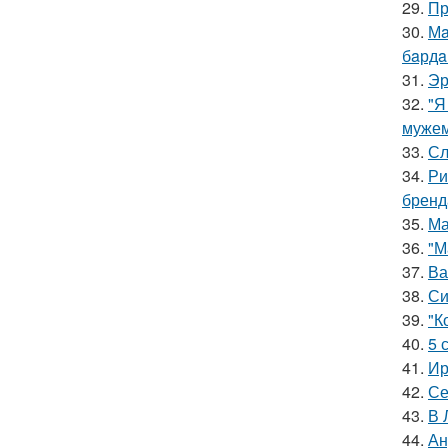
29.
Пр
30.
Мa
бaрдa
31.
Эр
32.
"Я
мужем
33.
Сл
34.
Ри
бренд
35.
Ма
36.
"М
37.
Ва
38.
Си
39.
"К
40.
5 
41.
Ир
42.
Се
43.
В 
44.
Ан