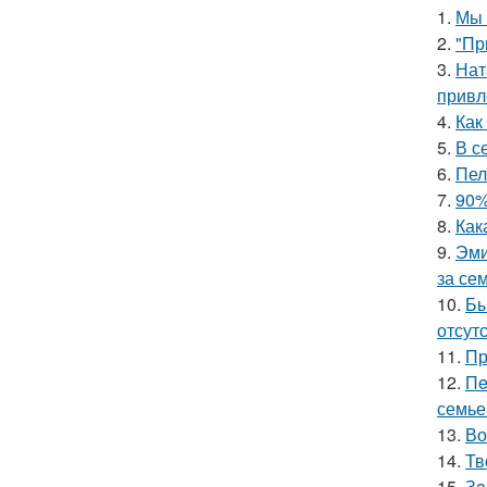
1.
Мы 
2.
"Пр
3.
Нат
привл
4.
Как
5.
В с
6.
Пел
7.
90%
8.
Как
9.
Эми
за се
10.
Бы
отсутс
11.
Пр
12.
Пe
семье
13.
Во
14.
Тв
15.
Зa