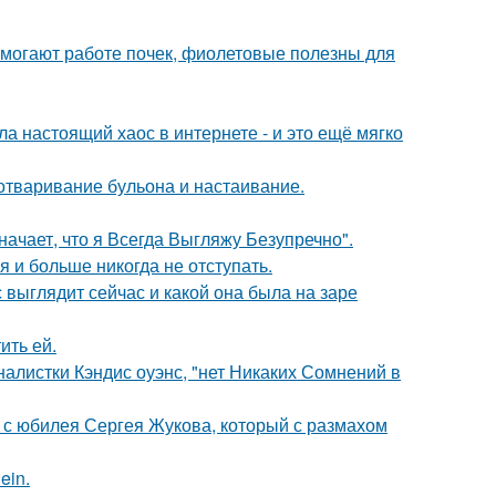
могают работе почек, фиолетовые полезны для
а настоящий хаос в интернете - и это ещё мягко
 отваривание бульона и настаивание.
начает, что я Всегда Выгляжу Безупречно".
я и больше никогда не отступать.
с выглядит сейчас и какой она была на заре
ить ей.
алистки Кэндис оуэнс, "нет Никаких Сомнений в
 с юбилея Сергея Жукова, который с размахом
ein.