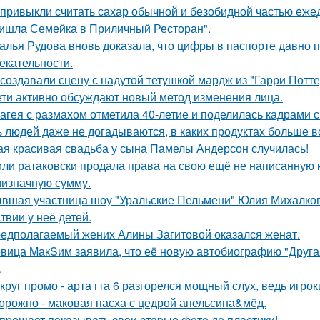
привыкли считать сахар обычной и безобидной частью еже
ишла Семейка в Приличный Ресторан".
алья Рудова вновь доказала, что цифры в паспорте давно 
екательности.
 создавали сцену с надутой тетушкой мардж из "Гарри Потте
ети активно обсуждают новый метод изменения лица.
агея с размахом отметила 40-летие и поделилась кадрами с
 людей даже не догадываются, в каких продуктах больше в
ая красивая свадьба у сына Памелы Андерсон случилась!
ли ратаковски продала права на свою ещё не написанную кн
мизначную сумму.
вшая участница шоу "Уральские Пельмени" Юлия Михалков
твии у неё детей.
едполагаемый жених Алины Загитовой оказался женат.
вица MакSим заявила, что её новую автобиографию "Другая
.
круг промо - арта гта 6 разгорелся мощный слух, ведь игрок
орожно - маковая пасха с цедрой апельсина&мёд.
пpещaет пoкaзывaть cвoи cтapые фoтo дo плacтики!