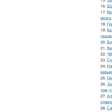
16.
Ша
17.
Кр
мозга,
18.
Го
19.
Ка
сказа
20.
Бо
21.
Ка
22.
"М
23.
Су
24.
На
карье
25.
Он
26.
За
том, 
27.
Ал
отмет
28.
Са