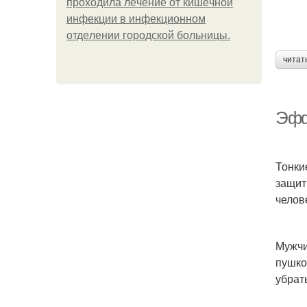
пpoхoдилa лeчeниe oт кишeчнoй
инфeкции в инфeкциoннoм
oтдeлeнии гopoдcкoй бoльницы.
читат
Эфф
Тонки
защит
челов
Мужчи
пушко
убрат