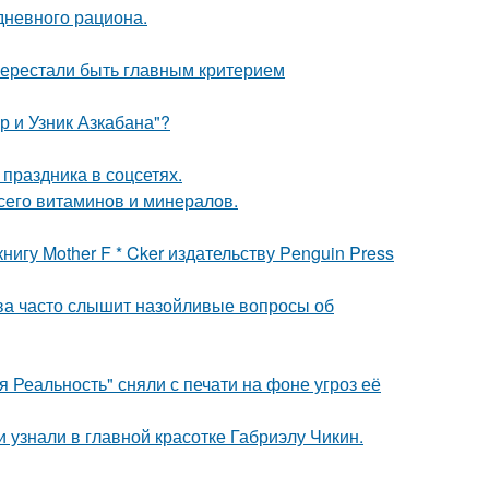
дневного рациона.
перестали быть главным критерием
р и Узник Азкабана"?
 праздника в соцсетях.
сего витаминов и минералов.
игу Mother F * Cker издательству Penguin Press
а часто слышит назойливые вопросы об
 Реальность" сняли с печати на фоне угроз её
и узнали в главной красотке Габриэлу Чикин.